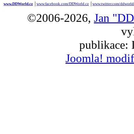
www.DDWorld.cz
│
www.facebook.com/DDWorld.cz
│
www.twitter.com/ddworld
©2006-2026,
Jan "DD
vy
publikace:
Joomla! modif