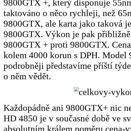
9800GTX +, který disponuje 55nm
taktováno o něco rychleji, než 6
9800GTX, ale karta jako taková je
9800GTX. Výkon je pak přibližně
9800GTX + proti 9800GTX. Cena 
kolem 4000 korun s DPH. Model
podrobněji představíme příští týde
o něm vědět.
Každopádně ani 9800GTX+ nic ne
HD 4850 je v současné době ve sv
absolutním králem poměru cena-v