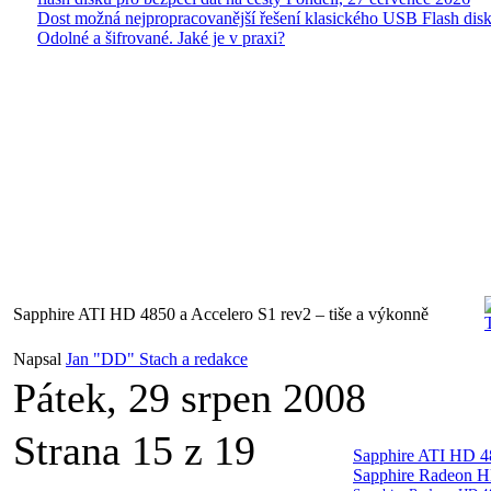
Dost možná nejpropracovanější řešení klasického USB Flash disk
Odolné a šifrované. Jaké je v praxi?
Sapphire ATI HD 4850 a Accelero S1 rev2 – tiše a výkonně
Napsal
Jan "DD" Stach a redakce
Pátek, 29 srpen 2008
Strana 15 z 19
Sapphire ATI HD 48
Sapphire Radeon HD 