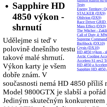
Sapphire Radeon HD 485
Sapphire HD
Testy
Enemy Territory: 
STALKER (DX9)
4850 výkon -
Oblivion (DX9)
Race Driver GRID
shrnutí
Mass Effect (DX9)
The Witcher - Zakl
Call of Duty 4: M
Udělejme si teď v
Supreme Command
BioShock (DX10)
polovině dnešního testu
Crysis (DX10)
HD 4850 výkon - sh
takové malé shrnutí.
Arctic Cooling Acce
Accelero S1 rev2 T
Výkon karty je všem
HD 4850 a Accelero 
Sapphire HD 4850 a
dobře znám. V
současnosti nemá HD 4850 příliš
Model 9800GTX je slabší a pořád 
Jediným skutečným konkurentem 