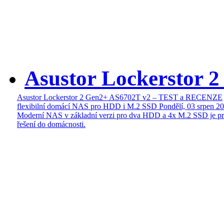
Asustor Lockerstor 
Asustor Lockerstor 2 Gen2+ AS6702T v2 – TEST a RECENZE
flexibilní domácí NAS pro HDD i M.2 SSD
Pondělí, 03 srpen 2
Moderní NAS v základní verzi pro dva HDD a 4x M.2 SSD je pr
řešení do domácnosti.