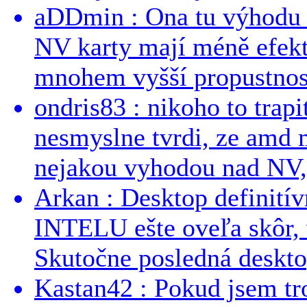
aDDmin : Ona tu výhodu a
NV karty mají méně efekt
mnohem vyšší propustnost
ondris83 : nikoho to trapi
nesmyslne tvrdi, ze amd m
nejakou vyhodou nad NV, 
Arkan : Desktop definit
INTELU ešte oveľa skôr,
Skutočne posledná desktop
Kastan42 : Pokud jsem tro