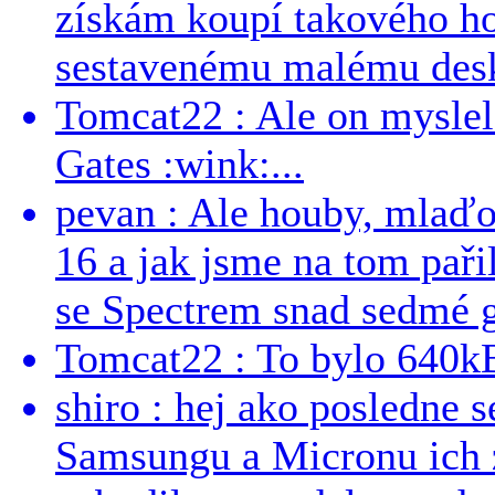
získám koupí takového h
sestavenému malému deskt
Tomcat22 : Ale on myslel 
Gates :wink:...
pevan : Ale houby, mlaď
16 a jak jsme na tom pařil
se Spectrem snad sedmé g
Tomcat22 : To bylo 640kB
shiro : hej ako posledne 
Samsungu a Micronu ich 