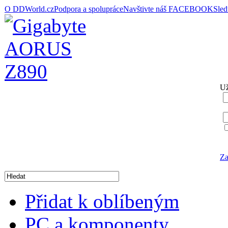
O DDWorld.cz
Podpora a spolupráce
Navštivte náš FACEBOOK
Sle
Už
Za
Přidat k oblíbeným
PC a komponenty