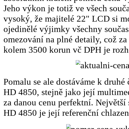
Jeho výkon je totiž ve všech souč
vysoký, že majitelé 22" LCD si m
ojedinělé výjimky všechny součas
omezování na plné detaily, což za
kolem 3500 korun vč DPH je rozh
Pomalu se ale dostáváme k druhé č
HD 4850, stejně jako její multimed
za danou cenu perfektní. Největší 
HD 4850 je její referenční chlazen