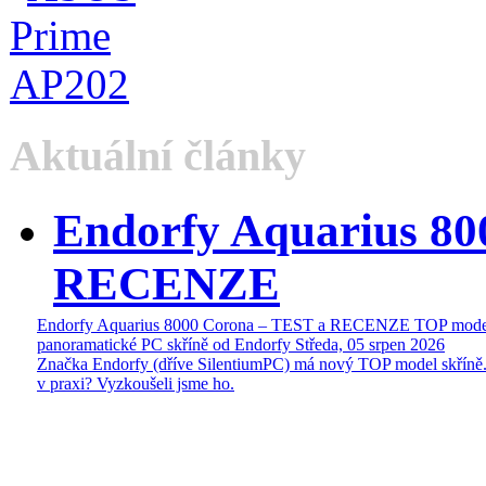
Aktuální články
Endorfy Aquarius 80
RECENZE
Endorfy Aquarius 8000 Corona – TEST a RECENZE TOP mode
panoramatické PC skříně od Endorfy
Středa, 05 srpen 2026
Značka Endorfy (dříve SilentiumPC) má nový TOP model skříně.
v praxi? Vyzkoušeli jsme ho.