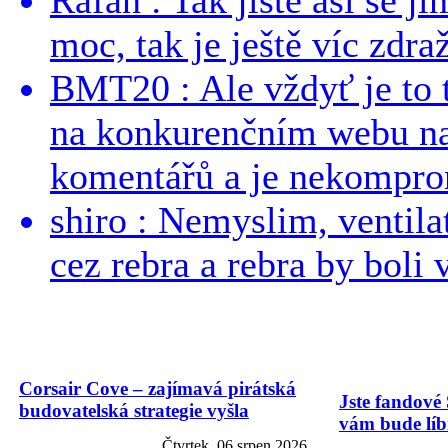
moc, tak je ještě víc zdraž
BMT20 : Ale vždyť je to 
na konkurenčním webu na 
komentářů a je nekomprom
shiro : Nemyslim, ventil
cez rebra a rebra by boli v
Corsair Cove – zajímavá pirátská
Jste fandové 
budovatelská strategie vyšla
vám bude líbi
Čtvrtek, 06 srpen 2026