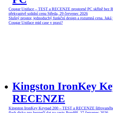
Cougar Uniface – TEST a RECENZE prostorné PC skříně bez 
překvapivě solidní cenu
Středa, 29 červenec 2026
Slušný prostor, jednoduchý funkční design a rozumná cena. Jaká 
Cougar Uniface mid case v praxi?
Kingston IronKey Ke
RECENZE
Kingston IronKey Keypad 200 – TEST a RECENZE šifrované
flash disku pro bezpečí dat na cesty
Pondělí, 27 červenec 2026