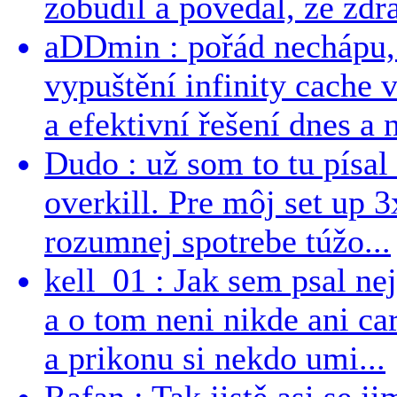
zobudil a povedal, ze zdra
aDDmin : pořád nechápu, 
vypuštění infinity cache v
a efektivní řešení dnes a n
Dudo : už som to tu písal 
overkill. Pre môj set up 
rozumnej spotrebe túžo...
kell_01 : Jak sem psal ne
a o tom neni nikde ani ca
a prikonu si nekdo umi...
Rafan : Tak jistě asi se j