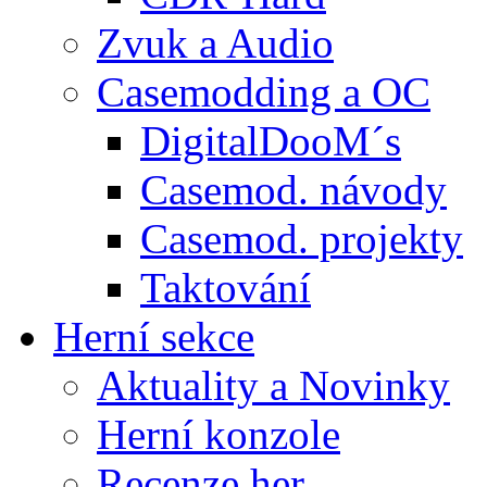
Zvuk a Audio
Casemodding a OC
DigitalDooM´s
Casemod. návody
Casemod. projekty
Taktování
Herní sekce
Aktuality a Novinky
Herní konzole
Recenze her