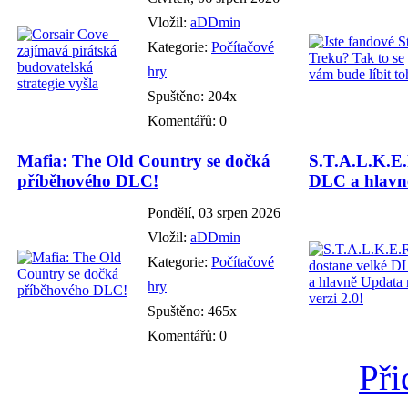
Vložil:
aDDmin
Kategorie:
Počítačové
hry
Spuštěno: 204x
Komentářů: 0
Mafia: The Old Country se dočká
S.T.A.L.K.E.
příběhového DLC!
DLC a hlavně
Pondělí, 03 srpen 2026
Vložil:
aDDmin
Kategorie:
Počítačové
hry
Spuštěno: 465x
Komentářů: 0
Při