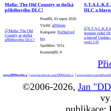
Mafia: The Old Country se dočká
S.T.A.L.K.E.
příběhového DLC!
DLC a hlavně
Pondělí, 03 srpen 2026
Vložil:
aDDmin
Kategorie:
Počítačové
hry
Spuštěno: 501x
Komentářů: 0
Při
www.DDWorld.cz
│
www.facebook.com/DDWorld.cz
│
www.twitter.com/ddworld
©2006-2026,
Jan "DD
vy
publikace: