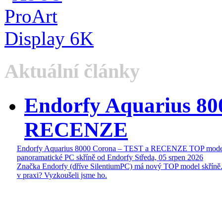
Aktuální články
Endorfy Aquarius 80
RECENZE
Endorfy Aquarius 8000 Corona – TEST a RECENZE TOP mode
panoramatické PC skříně od Endorfy
Středa, 05 srpen 2026
Značka Endorfy (dříve SilentiumPC) má nový TOP model skříně.
v praxi? Vyzkoušeli jsme ho.