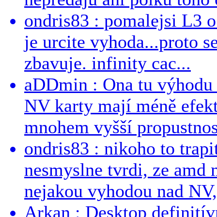
ondris83 : pomalejsi L3 o
je urcite vyhoda...proto 
zbavuje. infinity cac...
aDDmin : Ona tu výhodu a
NV karty mají méně efekt
mnohem vyšší propustnost
ondris83 : nikoho to trapi
nesmyslne tvrdi, ze amd m
nejakou vyhodou nad NV, 
Arkan : Desktop definit