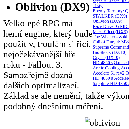
Sapphire Radeon HD 485
Oblivion (DX9)
Testy
Enemy Territory: 
STALKER (DX9)
Velkolepé RPG má
Oblivion (DX9)
Race Driver GRID
herní engine, který bude
Mass Effect (DX9)
The Witcher - Zakl
použit v, troufám si říci,
Call of Duty 4: M
Supreme Command
nejočekávanější hře
BioShock (DX10)
Crysis (DX10)
roku - Fallout 3.
HD 4850 výkon - sh
Arctic Cooling Acce
Samozřejmě dozná
Accelero S1 rev2 T
HD 4850 a Accelero 
dalších optimalizací.
Sapphire HD 4850 a
Základ se ale nemění, takže výkon
podobný dnešnímu měření.