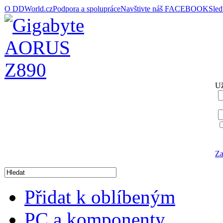
O DDWorld.cz
Podpora a spolupráce
Navštivte náš FACEBOOK
Sle
Už
Za
Přidat k oblíbeným
PC a komponenty