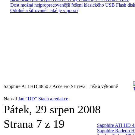
Dost možná nejpropracovanější řešení klasického USB Flash disk
Odolné a šifrované. Jaké je v praxi?
Sapphire ATI HD 4850 a Accelero S1 rev2 – tiše a výkonně
Napsal
Jan "DD" Stach a redakce
Pátek, 29 srpen 2008
Strana 7 z 19
Sapphire ATI HD 48
Sapphire Radeon HD 