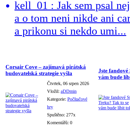
kell_01 : Jak sem psal ne
a o tom neni nikde ani ca
a prikonu si nekdo umi...
Corsair Cove – zajímavá pirátská
Jste fandové 
budovatelská strategie vyšla
vám bude líbi
Čtvrtek, 06 srpen 2026
Vložil:
aDDmin
Kategorie:
Počítačové
hry
Spuštěno: 277x
Komentářů: 0