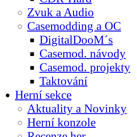
Zvuk a Audio
Casemodding a OC
DigitalDooM´s
Casemod. návody
Casemod. projekty
Taktování
Herní sekce
Aktuality a Novinky
Herní konzole
Recenze her