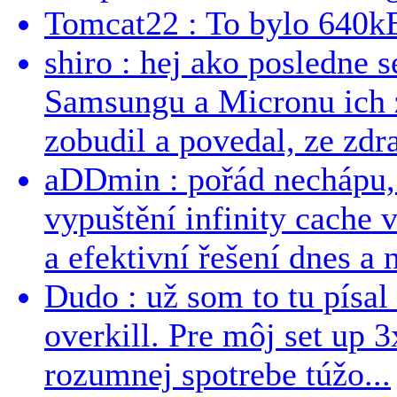
Tomcat22 : To bylo 640kB
shiro : hej ako posledne 
Samsungu a Micronu ich 
zobudil a povedal, ze zdra
aDDmin : pořád nechápu, 
vypuštění infinity cache v
a efektivní řešení dnes a n
Dudo : už som to tu písal 
overkill. Pre môj set up 
rozumnej spotrebe túžo...