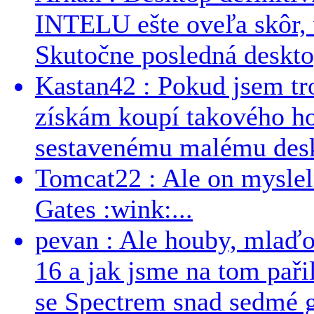
INTELU ešte oveľa skôr,
Skutočne posledná desktop
Kastan42 : Pokud jsem tro
získám koupí takového h
sestavenému malému deskt
Tomcat22 : Ale on myslel 
Gates :wink:...
pevan : Ale houby, mlaď
16 a jak jsme na tom pařil
se Spectrem snad sedmé g