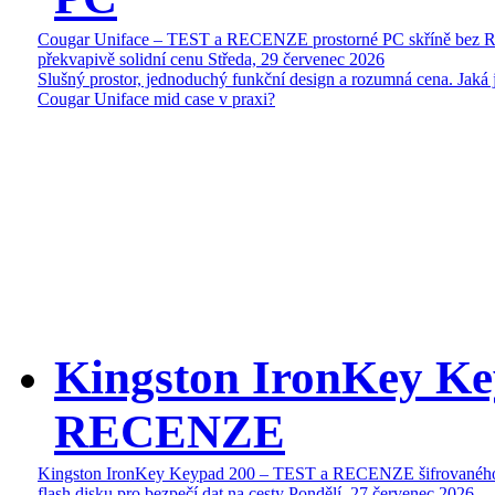
Cougar Uniface – TEST a RECENZE prostorné PC skříně bez 
překvapivě solidní cenu
Středa, 29 červenec 2026
Slušný prostor, jednoduchý funkční design a rozumná cena. Jaká 
Cougar Uniface mid case v praxi?
Kingston IronKey Ke
RECENZE
Kingston IronKey Keypad 200 – TEST a RECENZE šifrované
flash disku pro bezpečí dat na cesty
Pondělí, 27 červenec 2026