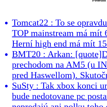
Poslední
Tomcat22 : To se opravdu
TOP mainstream má mít 
Herní high end má mít 15
BMT20 : Arkan: [quote]De
prechodom na AM5 (u INT
pred Haswellom). Skutočn
SuSty : Tak xbox konci ur
bude nedotovane pc post
nepredajú ani polku toho c