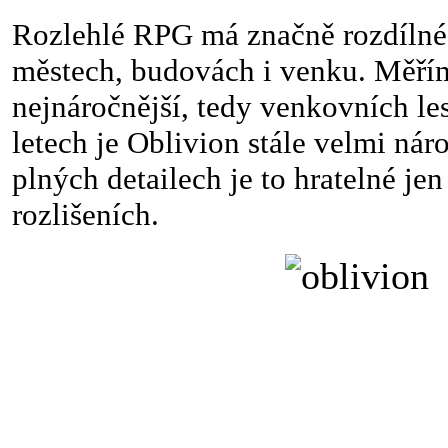
Rozlehlé RPG má značně rozdílné
městech, budovách i venku. Měřím
nejnáročnější, tedy venkovních les
letech je Oblivion stále velmi nár
plných detailech je to hratelné jen
rozlišeních.