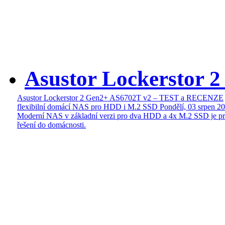
Asustor Lockerstor 
Asustor Lockerstor 2 Gen2+ AS6702T v2 – TEST a RECENZE
flexibilní domácí NAS pro HDD i M.2 SSD
Pondělí, 03 srpen 2
Moderní NAS v základní verzi pro dva HDD a 4x M.2 SSD je pr
řešení do domácnosti.