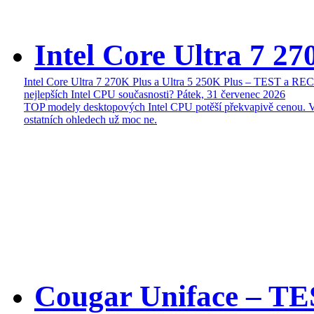
Intel Core Ultra 7 27
Intel Core Ultra 7 270K Plus a Ultra 5 250K Plus – TEST a R
nejlepších Intel CPU současnosti?
Pátek, 31 červenec 2026
TOP modely desktopových Intel CPU potěší překvapivě cenou. 
ostatních ohledech už moc ne.
Cougar Uniface – T