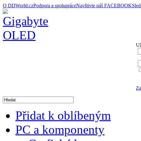
O DDWorld.cz
Podpora a spolupráce
Navštivte náš FACEBOOK
Sle
Už
Za
Přidat k oblíbeným
PC a komponenty