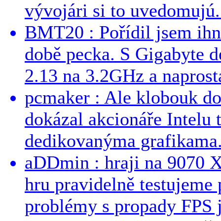
vývojári si to uvedomujú..
BMT20 : Pořídil jsem ih
době pecka. S Gigabyte d
2.13 na 3.2GHz a naprostá
pcmaker : Ale klobouk do
dokázal akcionáře Intelu 
dedikovanýma grafikama..
aDDmin : hraji na 9070 XT
hru pravidelně testujeme
problémy s propady FPS j