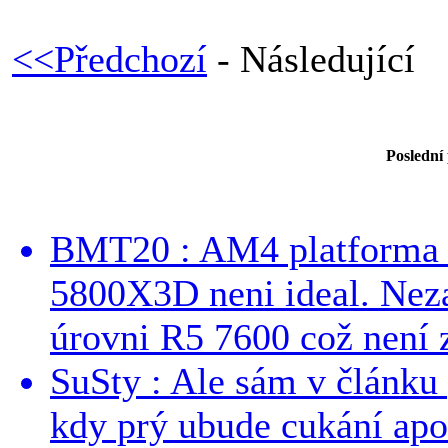
<<Předchozí
- Následující
Poslední
BMT20 : AM4 platforma oh
5800X3D neni ideal. Neza
úrovni R5 7600 což není z
SuSty : Ale sám v článku 
kdy prý ubude cukání apo