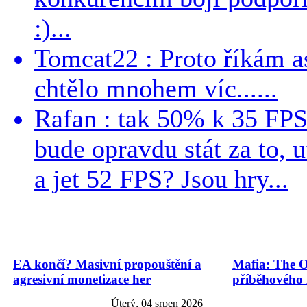
:)...
Tomcat22 : Proto říkám a
chtělo mnohem víc......
Rafan : tak 50% k 35 FPS 
bude opravdu stát za to, 
a jet 52 FPS? Jsou hry...
EA končí? Masivní propouštění a
Mafia: The O
agresivní monetizace her
příběhového
Úterý, 04 srpen 2026