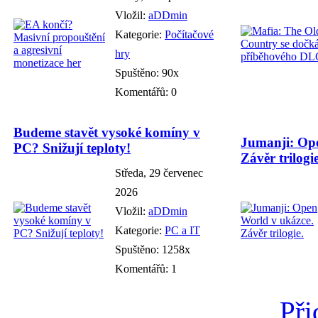
Vložil:
aDDmin
Kategorie:
Počítačové
hry
Spuštěno: 90x
Komentářů: 0
Budeme stavět vysoké komíny v
Jumanji: Ope
PC? Snižují teploty!
Závěr trilogie
Středa, 29 červenec
2026
Vložil:
aDDmin
Kategorie:
PC a IT
Spuštěno: 1258x
Komentářů: 1
Při