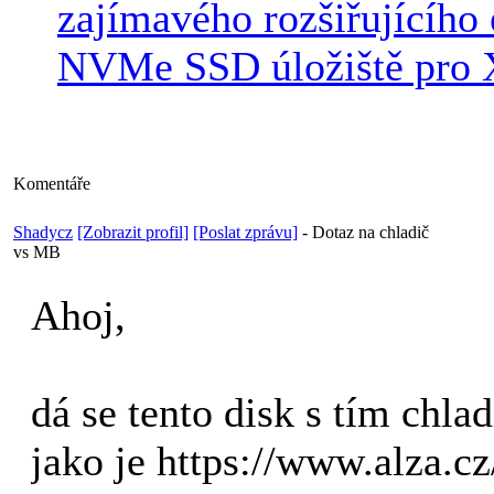
zajímavého rozšiřujícího 
NVMe SSD úložiště pr
Komentáře
Shadycz
[Zobrazit profil]
[Poslat zprávu]
-
Dotaz na chladič
vs MB
Ahoj,
dá se tento disk s tím chl
jako je https://www.alza.cz