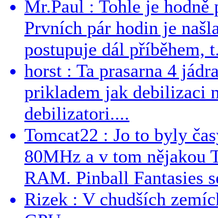
Mr.Paul : Tohle je hodně 
Prvních pár hodin je našl
postupuje dál příběhem, t.
horst : Ta prasarna 4 jád
prikladem jak debilizaci
debilizatori....
Tomcat22 : Jo to byly č
80MHz a v tom nějakou T
RAM. Pinball Fantasies se
Rizek : V chudších zemích