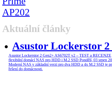
Aktuální články
Asustor Lockerstor 
Asustor Lockerstor 2 Gen2+ AS6702T v2 – TEST a RECENZE
flexibilní domácí NAS pro HDD i M.2 SSD
Pondělí, 03 srpen 2
Moderní NAS v základní verzi pro dva HDD a 4x M.2 SSD je pr
řešení do domácnosti.