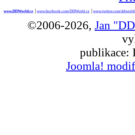
www.DDWorld.cz
│
www.facebook.com/DDWorld.cz
│
www.twitter.com/ddworld
©2006-2026,
Jan "DD
vy
publikace:
Joomla! modif