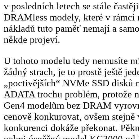
v posledních letech se stále častěj
DRAMless modely, které v rámci 
nákladů tuto paměť nemají a samo
někde projeví.
U tohoto modelu tedy nemusíte mí
žádný strach, je to prostě ještě jed
„poctivějších“ NVMe SSD disků na
ADATA trochu problém, protože 
Gen4 modelům bez DRAM vyrovn
cenově konkurovat, ovšem stejně
konkurenci dokáže překonat. Pěk
velmi úspěšný model KC3000 od K