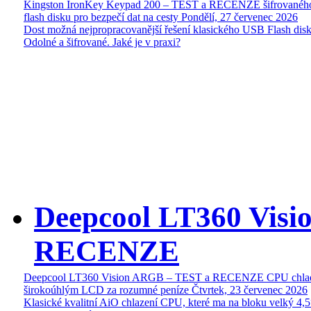
Kingston IronKey Keypad 200 – TEST a RECENZE šifrované
flash disku pro bezpečí dat na cesty
Pondělí, 27 červenec 2026
Dost možná nejpropracovanější řešení klasického USB Flash disk
Odolné a šifrované. Jaké je v praxi?
Deepcool LT360 Vis
RECENZE
Deepcool LT360 Vision ARGB – TEST a RECENZE CPU chlad
širokoúhlým LCD za rozumné peníze
Čtvrtek, 23 červenec 2026
Klasické kvalitní AiO chlazení CPU, které ma na bloku velký 4