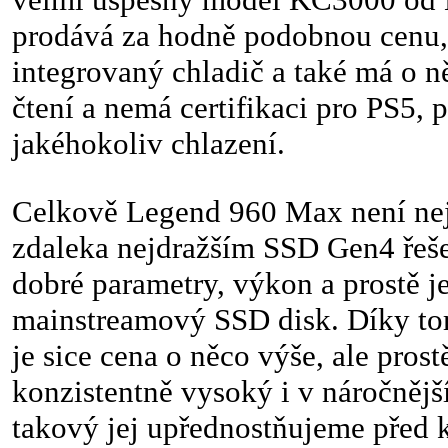
prodává za hodně podobnou cenu
integrovaný chladič a také má o ně
čtení a nemá certifikaci pro PS5, 
jakéhokoliv chlazení.
Celkově Legend 960 Max není nejl
zdaleka nejdražším SSD Gen4 řeš
dobré parametry, výkon a prostě je
mainstreamový SSD disk. Díky 
je sice cena o něco výše, ale pros
konzistentně vysoký i v náročnějš
takový jej upřednostňujeme před