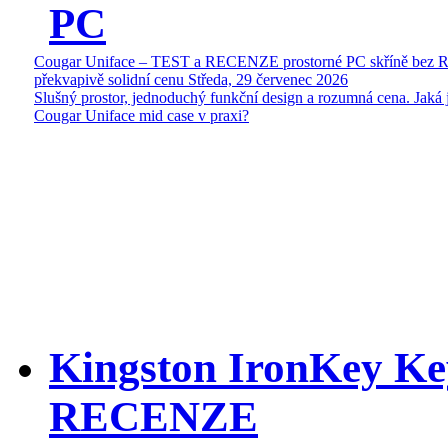
PC
Cougar Uniface – TEST a RECENZE prostorné PC skříně bez 
překvapivě solidní cenu
Středa, 29 červenec 2026
Slušný prostor, jednoduchý funkční design a rozumná cena. Jaká 
Cougar Uniface mid case v praxi?
Kingston IronKey Ke
RECENZE