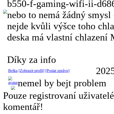
b550-f-gaming-wifi-ii-d68
nebo to nemá žádný smysl (
nejde kvůli výšce toho chla
deska má vlastní chlazení
Díky za info
2025
Belka
[Zobrazit profil]
[Poslat zprávu]
nemel by bejt problem
Pouze registrovaní uživatel
komentář!