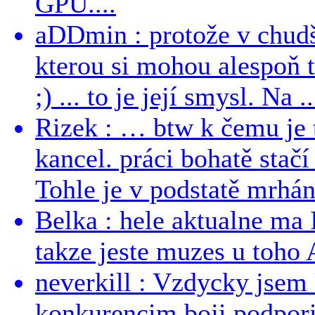
GPU....
aDDmin : protože v chudší
kterou si mohou alespoň 
;) ... to je její smysl. Na ..
Rizek : … btw k čemu je
kancel. práci bohatě stač
Tohle je v podstatě mrhání
Belka : hele aktualne ma I
takze jeste muzes u toho 
neverkill : Vzdycky jse
konkurencim boji podporil 