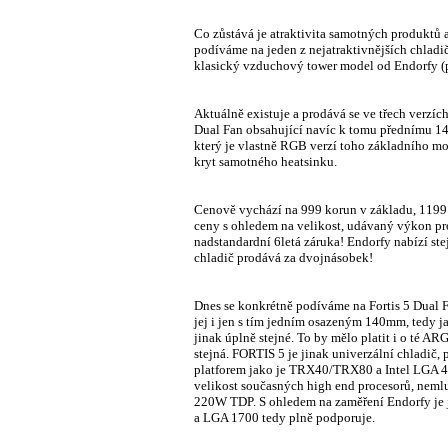
Co zůstává je atraktivita samotných produktů 
podíváme na jeden z nejatraktivnějších chladi
klasický vzduchový tower model od Endorfy (
Aktuálně existuje a prodává se ve třech verzí
Dual Fan obsahující navíc k tomu přednímu 14
který je vlastně RGB verzí toho základního mo
kryt samotného heatsinku.
Cenově vychází na 999 korun v základu, 1199 
ceny s ohledem na velikost, udávaný výkon pr
nadstandardní 6letá záruka! Endorfy nabízí s
chladič prodává za dvojnásobek!
Dnes se konkrétně podíváme na Fortis 5 Dual Fa
jej i jen s tím jedním osazeným 140mm, tedy j
jinak úplně stejné. To by mělo platit i o té ARGB
stejná. FORTIS 5 je jinak univerzální chladič
platforem jako je TRX40/TRX80 a Intel LGA 467
velikost současných high end procesorů, nem
220W TDP. S ohledem na zaměření Endorfy je 
a LGA 1700 tedy plně podporuje.