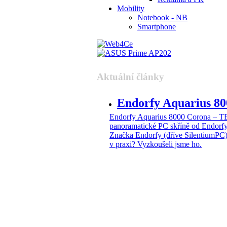
Mobility
Notebook - NB
Smartphone
Aktuální články
Endorfy Aquarius 
Endorfy Aquarius 8000 Corona –
panoramatické PC skříně od Endorf
Značka Endorfy (dříve SilentiumPC)
v praxi? Vyzkoušeli jsme ho.