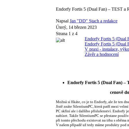
Endorfy Fortis 5 (Dual Fan) – TEST 
Napsal
Jan "DD" Stach a redakce
Úterý, 14 březen 2023
Strana 1 z 4
Endorfy Fortis 5 (Dua
Endorfy Fortis 5 (Dual 
V praxi - instalace, výk
Závěr a hodnocení
Endorfy Fortis 5 (Dual Fan)
cenově dostupného ti
Možná si říkáte, co je to Endorfy, ale že ten d
Jistě znáte SilentiumPC, která patří mezi vel
PC skříní ale i dalšího příslušenství. Endorfy 
nabízet. Takže SilentiumPC se přestane použív
při tomto přechodu existovat na trhu s oběma n
V našem případě už tedy máme produkty pod 