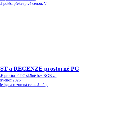
 potěší překvapivě cenou. V
EST a RECENZE prostorné PC
 prostorné PC skříně bez RGB za
červenec 2026
design a rozumná cena. Jaká je