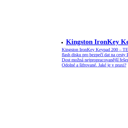
Kingston IronKey 
Kingston IronKey Keypad 200 – 
flash disku pro bezpečí dat na cesty
Dost možná nejpropracovanější řeše
Odolné a šifrované. Jaké je v praxi?