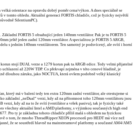
a velká orientace na opravdu dobrý poměr cena/výkon. A dnes speciálně se
čů v tomto ohledu. Aktuální generaci FORTIS chladiče, což je fyzicky největší
původně SilentiumPC).
ch. Základní FORTIS 5 obsahující jeden 140mm ventilátor. Pak je tu FORTIS 5
0mm ještě jeden zadní 120mm ventilátor. A specialitou je FORTIS 5 ARGB,
delu s jedním 140mm ventilátorem. Ten samotný je podsvícený, ale svítí i horní
korun stojí DUAL verze a 1279 korun pak ta ARGB edice. Tedy velmi přijatelné
o uchlazení až 220W TDP. Co překvapí zejména v této cenové hladině, je
tejně dlouhou záruku, jako NOCTUA, která ovšem podobně velký klasický
n, který má v balení tedy ten extra 120mm zadní ventilátor, ale otestujeme si
ako základní „neDual“ verzi, kdy až na přítomnost toho 120mm ventilátoru jsou
 verzi, kdy až na to že svítí (ventilátor a vršek pasivu), tak je fyzicky také
, pro všechny aktuální Intel a AMD platformy, s výjimkou současných high end
7. Pro ty je základna tohoto chladiče příliš malá s ohledem na fyzickou
luvě o tom, že mnoho ThreadRipper/XEON procesorů pro HEDT má více než
jasné, že se soustředí hlavně na mainstreamové platformy a současné AM4/AM5