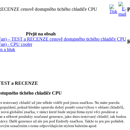
P
a RECENZE cenově dostupného tichého chladiče CPU
Přejít na obsah
l Fan) – TEST a RECENZE cenově dostupného tichého chladiče CPU
Fan) - CPU cooler
on a hluk
 – TEST a RECENZE
chého chladiče CPU
nes testovaný chladič už jste někde viděli pod jinou značkou. No máte pravdu.
mi populární, pokud hledáte opravdu dobrý poměr cena/výkon v oblasti chladičů,
je nová globální značka, v rámci které bude stejná firma nyní věci prodávat a
at a některé produkty současné generace, jako dnes testovaný chladič, tak budou
ázvy. Další generace už ale jen pod Endorfy značkou. Takže to jen pro pořádek.
novým označením s tomu odpovídajícím stylem balením apod.