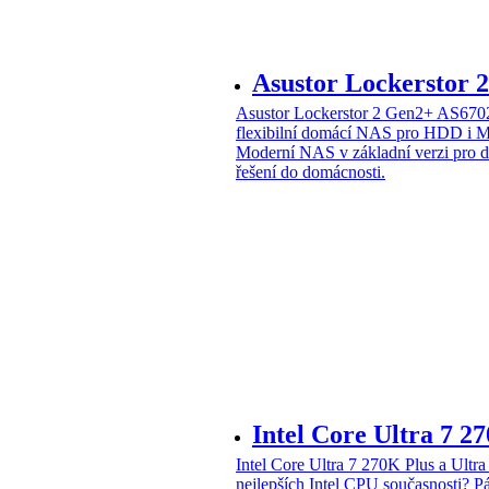
Asustor Lockerstor
Asustor Lockerstor 2 Gen2+ AS6
flexibilní domácí NAS pro HDD i 
Moderní NAS v základní verzi pro 
řešení do domácnosti.
Intel Core Ultra 7 2
Intel Core Ultra 7 270K Plus a Ul
nejlepších Intel CPU současnosti?
Pá