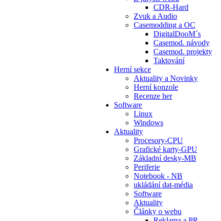
CDR-Hard
Zvuk a Audio
Casemodding a OC
DigitalDooM´s
Casemod. návody
Casemod. projekty
Taktování
Herní sekce
Aktuality a Novinky
Herní konzole
Recenze her
Software
Linux
Windows
Aktuality
Procesory-CPU
Grafické karty-GPU
Základní desky-MB
Periferie
Notebook - NB
ukládání dat-média
Software
Aktuality
Články o webu
Reklama a PR