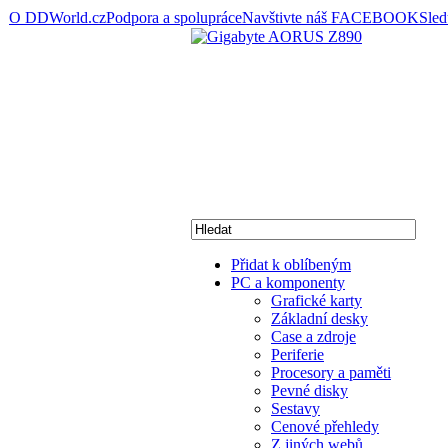
O DDWorld.cz
Podpora a spolupráce
Navštivte náš FACEBOOK
Sle
Přidat k oblíbeným
PC a komponenty
Grafické karty
Základní desky
Case a zdroje
Periferie
Procesory a paměti
Pevné disky
Sestavy
Cenové přehledy
Z jiných webů