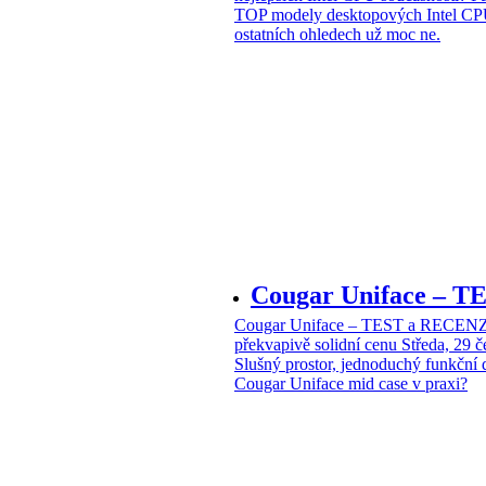
TOP modely desktopových Intel CPU
ostatních ohledech už moc ne.
Cougar Uniface – T
Cougar Uniface – TEST a RECENZE
překvapivě solidní cenu
Středa, 29 
Slušný prostor, jednoduchý funkční 
Cougar Uniface mid case v praxi?