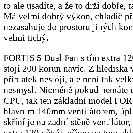
to ale usadíte, a že to drží dobře,
Má velmi dobrý výkon, chladič při
nezasahuje do prostoru jiných ko
velmi tichý.
FORTIS 5 Dual Fan s tím extra 1
stojí 200 korun navíc. Z hlediska 
příplatek nestojí, ale není tak vel
nesmysl. Nicméně pokud nemáte 
CPU, tak ten základní model FORT
hlavním 140mm ventilátorem, úpln
skříní je na zadní stěně ventilátor,
extra 120 větrák přímo na tom chl