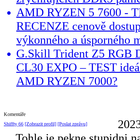
AMD RYZEN 5 7600 - T
RECENZE cenově dostup
výkonného a úsporného 
G.Skill Trident Z5 RGB
CL30 EXPO – TEST ideál
AMD RYZEN 7000?
Komentáře
2023
Shiffty 66
[Zobrazit profil]
[Poslat zprávu]
Tohle je pekne stupidni n