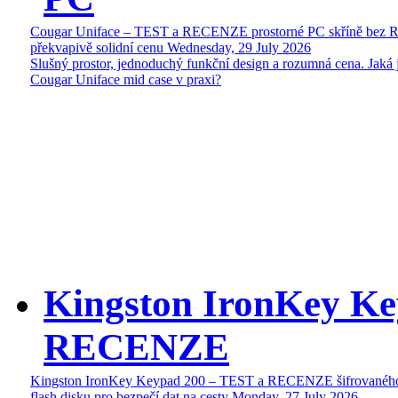
Cougar Uniface – TEST a RECENZE prostorné PC skříně bez 
překvapivě solidní cenu
Wednesday, 29 July 2026
Slušný prostor, jednoduchý funkční design a rozumná cena. Jaká 
Cougar Uniface mid case v praxi?
Kingston IronKey Ke
RECENZE
Kingston IronKey Keypad 200 – TEST a RECENZE šifrované
flash disku pro bezpečí dat na cesty
Monday, 27 July 2026