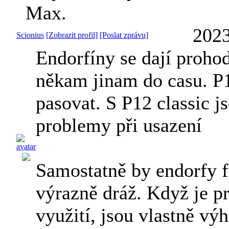
Max.
2023
Scionius
[Zobrazit profil]
[Poslat zprávu]
Endorfíny se dají prohod
někam jinam do casu. 
pasovat. S P12 classic j
problemy při usazení
Samostatně by endorfy f
výrazně dráž. Když je p
využití, jsou vlastně v