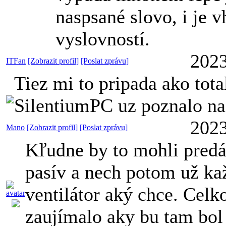
naspsané slovo, i je 
vyslovností.
2023
ITFan
[Zobrazit profil]
[Poslat zprávu]
Tiez mi to pripada ako tota
SilentiumPC uz poznalo nao
2023
Mano
[Zobrazit profil]
[Poslat zprávu]
Kľudne by to mohli predá
pasív a nech potom už ka
ventilátor aký chce. Cel
zaujímalo aky bu tam bol