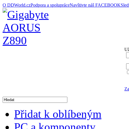
O DDWorld.cz
Podpora a spolupráce
Navštivte náš FACEBOOK
Sle
Už
Za
Přidat k oblíbeným
PC a komponenty