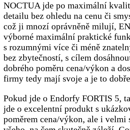
NOCTUA jde po maximální kvalitě
detailu bez ohledu na cenu či smy
což ji mnozí oprávněně milují, 
výborné maximální praktické funk
s rozumnými více či méně znate
bez zbytečností, s cílem dosáhno
dobrého poměru cena/výkon a dos
firmy tedy mají svoje a je to dobře
Pokud jde o Endorfy FORTIS 5, ta
jde o excelentní produkt s ukázk
poměrem cena/výkon, ale i velmi 
všeho, na čem skutečně záleží. Co