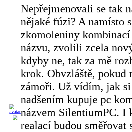
Nepřejmenovali se tak 
nějaké fúzi? A namísto s
zkomoleniny kombinací
názvu, zvolili zcela nový
kdyby ne, tak za mě ro
krok. Obvzláště, pokud 
zámoři. Už vídím, jak si
nadšením kupuje pc ko
názvem SilentiumPC. I 
realací budou směřovat s