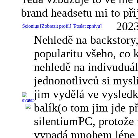
brand headsetu mi to při
2023
Scionius
[Zobrazit profil]
[Poslat zprávu]
Nehledě na backstory,
popularitu všeho, co 
nehledě na indivuduá
jednonotlivců si mysl
jim vydělá ve vysledk
balík(o tom jim jde p
silentiumPC, protože 
vypadá mnohem lépe j