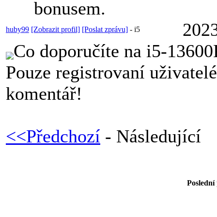
bonusem.
2023
huby99
[Zobrazit profil]
[Poslat zprávu]
-
i5
Co doporučíte na i5-1360
Pouze registrovaní uživatel
komentář!
<<Předchozí
- Následující
Poslední