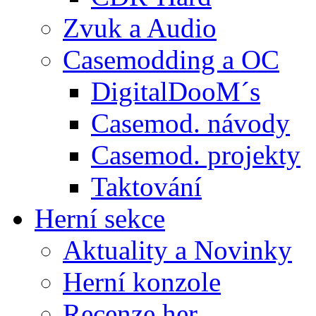
Zvuk a Audio
Casemodding a OC
DigitalDooM´s
Casemod. návody
Casemod. projekty
Taktování
Herní sekce
Aktuality a Novinky
Herní konzole
Recenze her