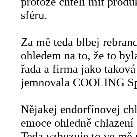
protože chtěli mít prod
sféru.
Za mě teda blbej rebrand
ohledem na to, že to byl
řada a firma jako taková
jemnovala COOLING Sp.
Nějakej endorfínovej ch
emoce ohledně chlazení
Teda vzbuzuje to ve mě 