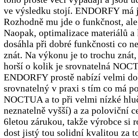
ve výsledku stojí. ENDORFY má ji
Rozhodně mu jde o funkčnost, ale
Naopak, optimalizace materiálů a 
dosáhla při dobré funkčnosti co ne
znát. Na výkonu je to trochu znát,
horší o kolik je srovnatelná NOC
ENDORFY prostě nabízí velmi do
srovnatelný v praxi s tím co má p
NOCTUA a to při velmi nízké hluč
neznatelně vyšší) a za poloviční c
6letou zárukou, takže výrobce si 
dost jistý tou solidní kvalitou za 