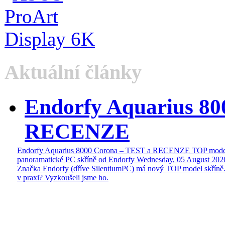
Aktuální články
Endorfy Aquarius 80
RECENZE
Endorfy Aquarius 8000 Corona – TEST a RECENZE TOP mode
panoramatické PC skříně od Endorfy
Wednesday, 05 August 202
Značka Endorfy (dříve SilentiumPC) má nový TOP model skříně.
v praxi? Vyzkoušeli jsme ho.