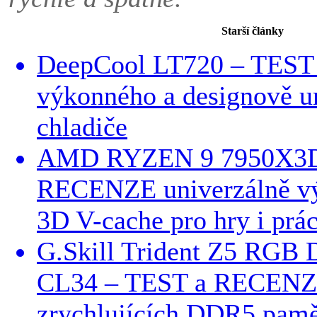
Starší články
DeepCool LT720 – TES
výkonného a designově u
chladiče
AMD RYZEN 9 7950X3D
RECENZE univerzálně v
3D V-cache pro hry i prác
G.Skill Trident Z5 RGB
CL34 – TEST a RECENZE
zrychlujících DDR5 pamě