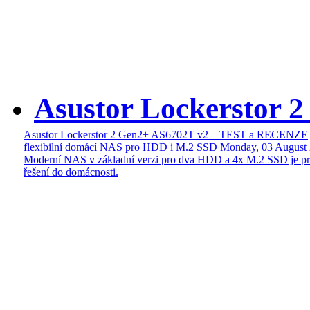
Asustor Lockerstor 
Asustor Lockerstor 2 Gen2+ AS6702T v2 – TEST a RECENZE
flexibilní domácí NAS pro HDD i M.2 SSD
Monday, 03 August
Moderní NAS v základní verzi pro dva HDD a 4x M.2 SSD je pr
řešení do domácnosti.