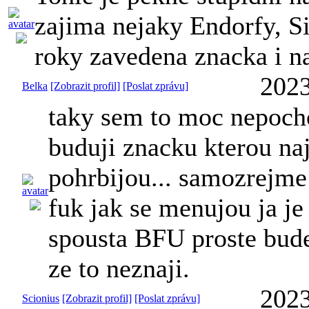
zajima nejaky Endorfy, S
roky zavedena znacka i n
2023
Belka
[Zobrazit profil]
[Poslat zprávu]
taky sem to moc nepocho
buduji znacku kterou na
pohrbijou... samozrejme
fuk jak se menujou ja je
spousta BFU proste bude
ze to neznaji.
2023
Scionius
[Zobrazit profil]
[Poslat zprávu]