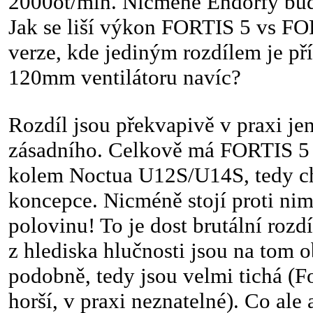
2000ot/min. Nicméně Endorfy bud
Jak se liší výkon FORTIS 5 vs 
verze, kde jediným rozdílem je př
120mm ventilátoru navíc?
Rozdíl jsou překvapivě v praxi je
zásadního. Celkově má FORTIS 5
kolem Noctua U12S/U14S, tedy c
koncepce. Nicméně stojí proti ni
polovinu! To je dost brutální rozd
z hlediska hlučnosti jsou na tom o
podobně, tedy jsou velmi tichá (Fo
horší, v praxi neznatelné). Co ale