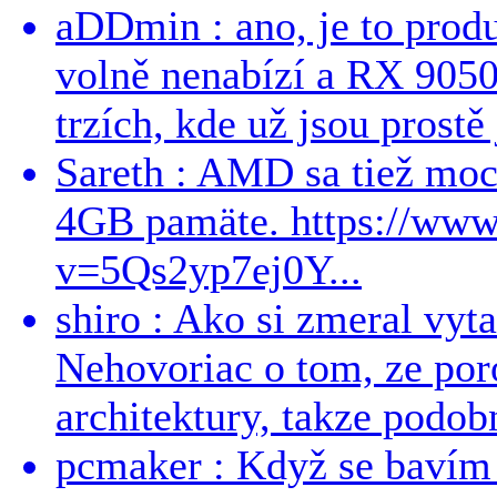
aDDmin : ano, je to produ
volně nenabízí a RX 9050
trzích, kde už jsou prostě 
Sareth : AMD sa tiež mo
4GB pamäte. https://ww
v=5Qs2yp7ej0Y...
shiro : Ako si zmeral vyt
Nehovoriac o tom, ze por
architektury, takze podob
pcmaker : Když se bavím