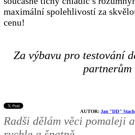
současné tichý chladič s rozumný
maximální spolehlivostí za skvěl
cenu!
Za výbavu pro testování 
partnerům
AUTOR:
Jan "DD" Stach
Radši dělám věci pomaleji a
rychle a špatně.