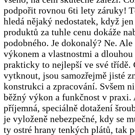
podpořit rovnou 6ti lety záruky! T
hledá nějaký nedostatek, když je
produktů za tuhle cenu dokáže na
podobného. Je dokonalý? Ne. Ale z
výkonem a vlastnostmi a dlouhou 
prakticky to nejlepší ve své třídě
vytknout, jsou samozřejmě jisté z
konstrukci a zpracování. Svšem ni
běžný výkon a funkčnost v praxi.
příjemná, speciálně dotažení šrou
je vyloženě nebezpečné, kdy se mů
ty ostré hrany tenkých plátů, tak 