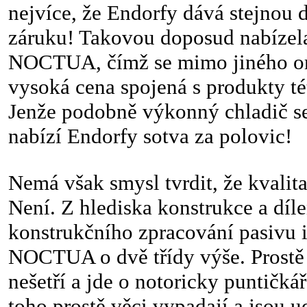
nejvíce, že Endorfy dává stejnou d
záruku! Takovou doposud nabízela
NOCTUA, čímž se mimo jiného om
vysoká cena spojená s produkty t
Jenže podobně výkonný chladič se
nabízí Endorfy sotva za polovic!
Nemá však smysl tvrdit, že kvalita
Není. Z hlediska konstrukce a díl
konstrukčního zpracování pasivu i 
NOCTUA o dvě třídy výše. Prostě
nešetří a jde o notoricky puntičká
toho prostě věci vypadají a jsou u