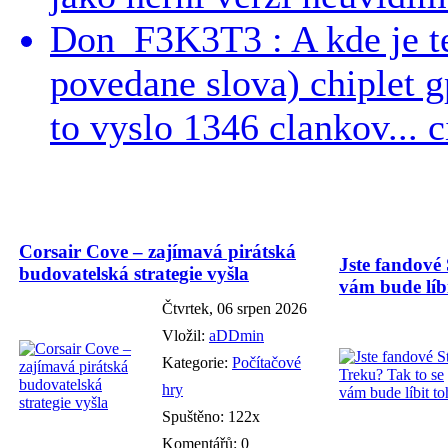
Don_F3K3T3 : A kde je te
povedane slova) chiplet g
to vyslo 1346 clankov... ci
Corsair Cove – zajímavá pirátská
Jste fandové 
budovatelská strategie vyšla
vám bude líbi
Čtvrtek, 06 srpen 2026
Vložil:
aDDmin
Kategorie:
Počítačové
hry
Spuštěno: 122x
Komentářů: 0