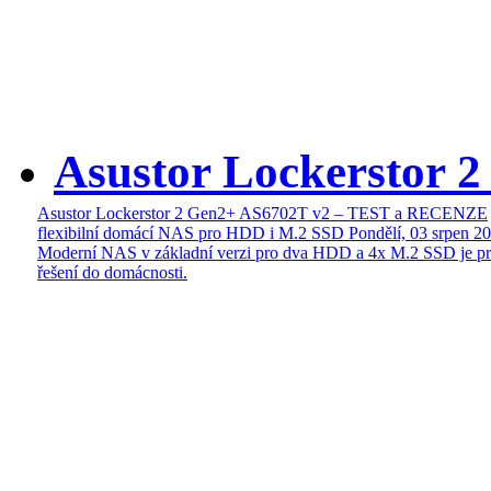
Asustor Lockerstor 
Asustor Lockerstor 2 Gen2+ AS6702T v2 – TEST a RECENZE
flexibilní domácí NAS pro HDD i M.2 SSD
Pondělí, 03 srpen 2
Moderní NAS v základní verzi pro dva HDD a 4x M.2 SSD je pr
řešení do domácnosti.