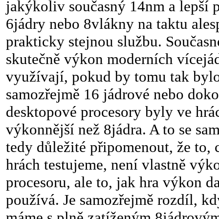
jakýkoliv současný 14nm a lepší p
6jádry nebo 8vlákny na taktu ale
prakticky stejnou službu. Součas
skutečně výkon moderních vícej
využívají, pokud by tomu tak bylo
samozřejmě 16 jádrové nebo doko
desktopové procesory byly ve hrá
výkonnější než 8jádra. A to se sa
tedy důležité připomenout, že to,
hrách testujeme, není vlastně vý
procesoru, ale to, jak hra výkon
používá. Je samozřejmě rozdíl, k
máme s plně zatíženým 8jádrovým