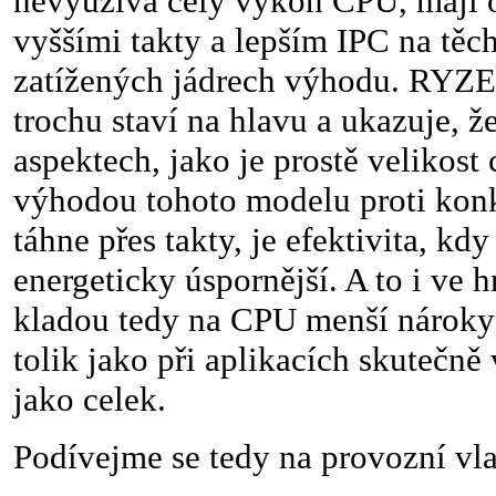
nevyužívá celý výkon CPU, mají 
vyššími takty a lepším IPC na těc
zatížených jádrech výhodu. RYZ
trochu staví na hlavu a ukazuje, že
aspektech, jako je prostě velikost
výhodou tohoto modelu proti konk
táhne přes takty, je efektivita, k
energeticky úspornější. A to i ve 
kladou tedy na CPU menší nároky 
tolik jako při aplikacích skutečně
jako celek.
Podívejme se tedy na provozní vl