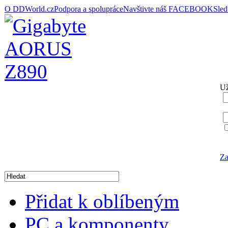
O DDWorld.cz
Podpora a spolupráce
Navštivte náš FACEBOOK
Sle
Už
Za
Přidat k oblíbeným
PC a komponenty