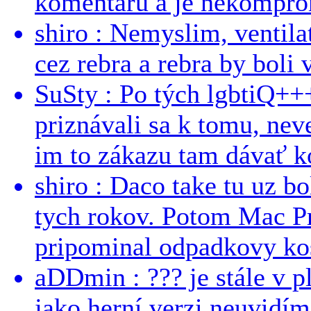
komentářů a je nekomprom
shiro : Nemyslim, ventil
cez rebra a rebra by boli v
SuSty : Po tých lgbtiQ++
priznávali sa k tomu, nev
im to zákazu tam dávať ko
shiro : Daco take tu uz b
tych rokov. Potom Mac Pr
pripominal odpadkovy kos
aDDmin : ??? je stále v pl
jako herní verzi neuvidíme