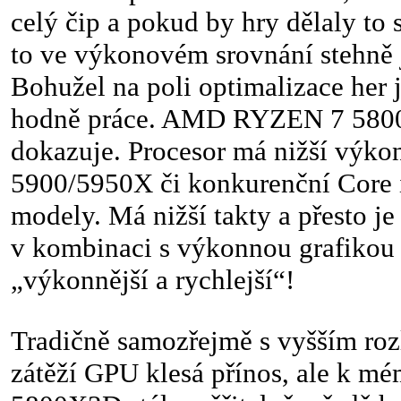
celý čip a pokud by hry dělaly to
to ve výkonovém srovnání stehně
Bohužel na poli optimalizace her j
hodně práce. AMD RYZEN 7 5800
dokazuje. Procesor má nižší výko
5900/5950X či konkurenční Core 
modely. Má nižší takty a přesto j
v kombinaci s výkonnou grafikou 
„výkonnější a rychlejší“!
Tradičně samozřejmě s vyšším rozl
zátěží GPU klesá přínos, ale k mé