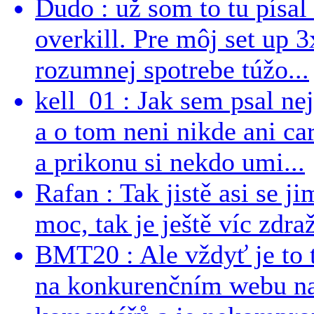
Dudo : už som to tu písal 
overkill. Pre môj set up 
rozumnej spotrebe túžo...
kell_01 : Jak sem psal ne
a o tom neni nikde ani ca
a prikonu si nekdo umi...
Rafan : Tak jistě asi se j
moc, tak je ještě víc zdraž
BMT20 : Ale vždyť je to 
na konkurenčním webu na 