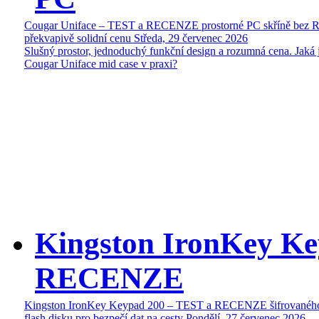
Cougar Uniface – TEST a RECENZE prostorné PC skříně bez 
překvapivě solidní cenu
Středa, 29 červenec 2026
Slušný prostor, jednoduchý funkční design a rozumná cena. Jaká 
Cougar Uniface mid case v praxi?
Kingston IronKey Ke
RECENZE
Kingston IronKey Keypad 200 – TEST a RECENZE šifrované
flash disku pro bezpečí dat na cesty
Pondělí, 27 červenec 2026