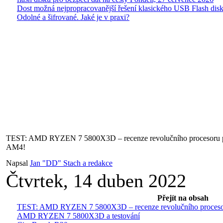
Dost možná nejpropracovanější řešení klasického USB Flash disk
Odolné a šifrované. Jaké je v praxi?
TEST: AMD RYZEN 7 5800X3D – recenze revolučního procesoru pr
AM4!
Napsal
Jan "DD" Stach a redakce
Čtvrtek, 14 duben 2022
Přejít na obsah
TEST: AMD RYZEN 7 5800X3D – recenze revolučního procesoru
AMD RYZEN 7 5800X3D a testování