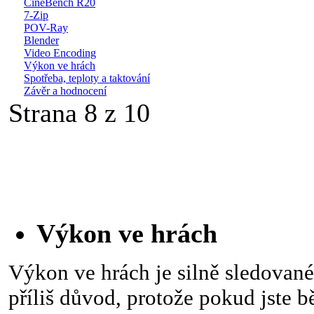
CineBench R20
7-Zip
POV-Ray
Blender
Video Encoding
Výkon ve hrách
Spotřeba, teploty a taktování
Závěr a hodnocení
Strana 8 z 10
Výkon ve hrách
Výkon ve hrách je silně sledované
příliš důvod, protože pokud jste 