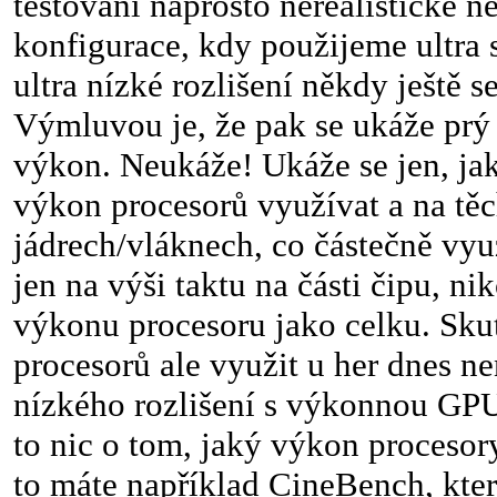
testování naprosto nerealistické n
konfigurace, kdy použijeme ultra s
ultra nízké rozlišení někdy ještě s
Výmluvou je, že pak se ukáže prý
výkon. Neukáže! Ukáže se jen, ja
výkon procesorů využívat a na tě
jádrech/vláknech, co částečně využ
jen na výši taktu na části čipu, n
výkonu procesoru jako celku. Sk
procesorů ale využit u her dnes nen
nízkého rozlišení s výkonnou GPU
to nic o tom, jaký výkon procesor
to máte například CineBench, kter