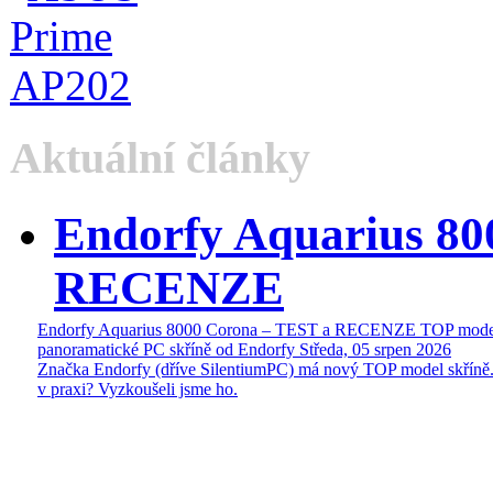
Aktuální články
Endorfy Aquarius 80
RECENZE
Endorfy Aquarius 8000 Corona – TEST a RECENZE TOP mode
panoramatické PC skříně od Endorfy
Středa, 05 srpen 2026
Značka Endorfy (dříve SilentiumPC) má nový TOP model skříně.
v praxi? Vyzkoušeli jsme ho.