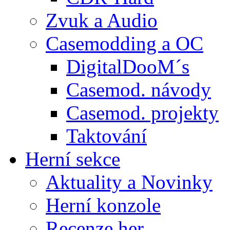
Zvuk a Audio
Casemodding a OC
DigitalDooM´s
Casemod. návody
Casemod. projekty
Taktování
Herní sekce
Aktuality a Novinky
Herní konzole
Recenze her