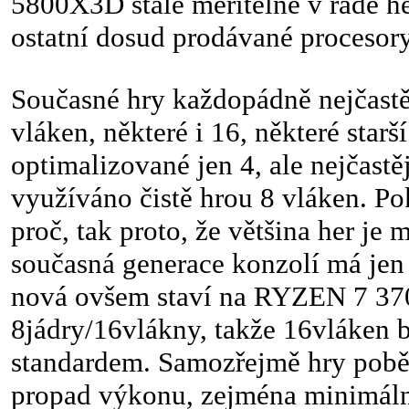
5800X3D stále měřitelně v řadě h
ostatní dosud prodávané procesory
Současné hry každopádně nejčastě
vláken, některé i 16, některé starší
optimalizované jen 4, ale nejčastěj
využíváno čistě hrou 8 vláken. P
proč, tak proto, že většina her je 
současná generace konzolí má jen 
nová ovšem staví na RYZEN 7 37
8jádry/16vlákny, takže 16vláken 
standardem. Samozřejmě hry poběž
propad výkonu, zejména minimáln