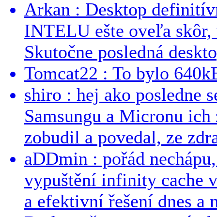
Arkan : Desktop definit
INTELU ešte oveľa skôr,
Skutočne posledná desktop
Tomcat22 : To bylo 640kB
shiro : hej ako posledne 
Samsungu a Micronu ich 
zobudil a povedal, ze zdra
aDDmin : pořád nechápu, 
vypuštění infinity cache v
a efektivní řešení dnes a n