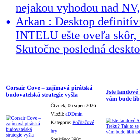
nejakou vyhodou nad NV, 
Arkan : Desktop definit
INTELU ešte oveľa skôr,
Skutočne posledná desktop
Corsair Cove – zajímavá pirátská
Jste fandové 
budovatelská strategie vyšla
vám bude líbi
Čtvrtek, 06 srpen 2026
Vložil:
aDDmin
Kategorie:
Počítačové
hry
Spuštěno: 390x