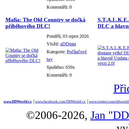
Komentářů: 0
Mafia: The Old Country se dočká
S.T.A.L.K.E.
příběhového DLC!
DLC a hlavně
Pondělí, 03 srpen 2026
Vložil:
aDDmin
Kategorie:
Počítačové
hry
Spuštěno: 659x
Komentářů: 0
Při
www.DDWorld.cz
│
www.facebook.com/DDWorld.cz
│
www.twitter.com/ddworld
©2006-2026,
Jan "DD
vy