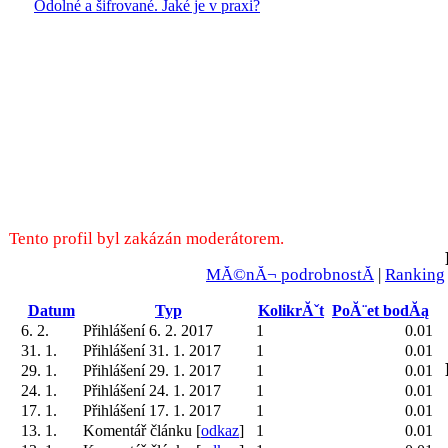
Odolné a šifrované. Jaké je v praxi?
Tento profil byl zakázán moderátorem.
MĂ©nĂ¬ podrobnostĂ­
|
Ranking
Datum
Typ
KolikrĂˇt
PoĂ¨et bodĂą
6. 2.
Přihlášení 6. 2. 2017
1
0.01
31. 1.
Přihlášení 31. 1. 2017
1
0.01
29. 1.
Přihlášení 29. 1. 2017
1
0.01
24. 1.
Přihlášení 24. 1. 2017
1
0.01
17. 1.
Přihlášení 17. 1. 2017
1
0.01
13. 1.
Komentář článku [
odkaz
]
1
0.01