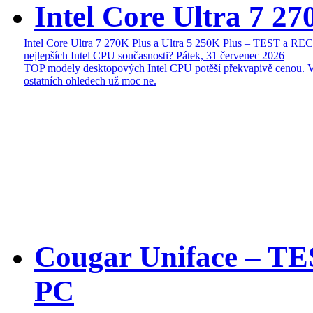
Intel Core Ultra 7 27
Intel Core Ultra 7 270K Plus a Ultra 5 250K Plus – TEST a R
nejlepších Intel CPU současnosti?
Pátek, 31 červenec 2026
TOP modely desktopových Intel CPU potěší překvapivě cenou. 
ostatních ohledech už moc ne.
Cougar Uniface – T
PC