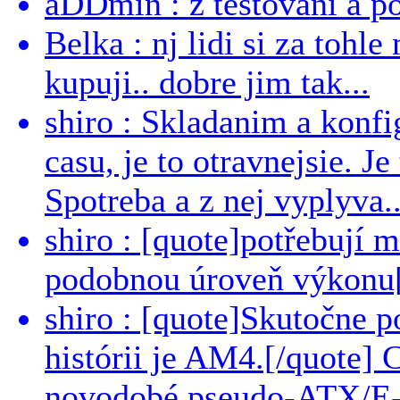
aDDmin : z testování a pou
Belka : nj lidi si za tohl
kupuji.. dobre jim tak...
shiro : Skladanim a konfi
casu, je to otravnejsie. Je
Spotreba a z nej vyplyva..
shiro : [quote]potřebují 
podobnou úroveň výkonu[/
shiro : [quote]Skutočne 
histórii je AM4.[/quote]
novodobé pseudo-ATX/E-