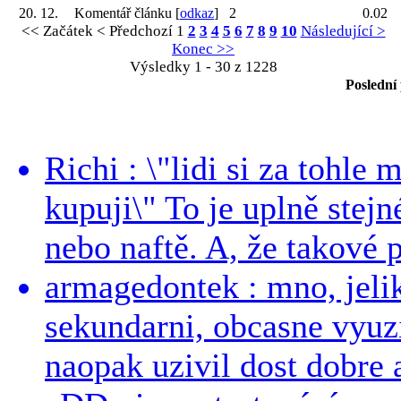
20. 12.
Komentář článku [
odkaz
]
2
0.02
<< Začátek
< Předchozí
1
2
3
4
5
6
7
8
9
10
Následující >
Konec >>
Výsledky 1 - 30 z 1228
Poslední
Richi : \"lidi si za tohle
kupuji\" To je uplně stejn
nebo naftě. A, že takové p
armagedontek : mno, jeli
sekundarni, obcasne vyuzi
naopak uzivil dost dobre a