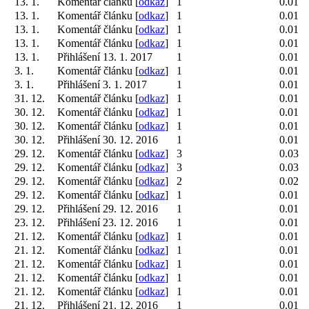
13. 1.
Komentář článku [
odkaz
]
1
0.01
13. 1.
Komentář článku [
odkaz
]
1
0.01
13. 1.
Komentář článku [
odkaz
]
1
0.01
13. 1.
Komentář článku [
odkaz
]
1
0.01
13. 1.
Přihlášení 13. 1. 2017
1
0.01
3. 1.
Komentář článku [
odkaz
]
1
0.01
3. 1.
Přihlášení 3. 1. 2017
1
0.01
31. 12.
Komentář článku [
odkaz
]
1
0.01
30. 12.
Komentář článku [
odkaz
]
1
0.01
30. 12.
Komentář článku [
odkaz
]
1
0.01
30. 12.
Přihlášení 30. 12. 2016
1
0.01
29. 12.
Komentář článku [
odkaz
]
3
0.03
29. 12.
Komentář článku [
odkaz
]
3
0.03
29. 12.
Komentář článku [
odkaz
]
2
0.02
29. 12.
Komentář článku [
odkaz
]
1
0.01
29. 12.
Přihlášení 29. 12. 2016
1
0.01
23. 12.
Přihlášení 23. 12. 2016
1
0.01
21. 12.
Komentář článku [
odkaz
]
1
0.01
21. 12.
Komentář článku [
odkaz
]
1
0.01
21. 12.
Komentář článku [
odkaz
]
1
0.01
21. 12.
Komentář článku [
odkaz
]
1
0.01
21. 12.
Komentář článku [
odkaz
]
1
0.01
21. 12.
Přihlášení 21. 12. 2016
1
0.01