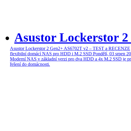
Asustor Lockerstor 
Asustor Lockerstor 2 Gen2+ AS6702T v2 – TEST a RECENZE
flexibilní domácí NAS pro HDD i M.2 SSD
Pondělí, 03 srpen 2
Moderní NAS v základní verzi pro dva HDD a 4x M.2 SSD je pr
řešení do domácnosti.