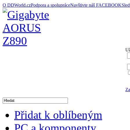
O DDWorld.cz
Podpora a spolupráce
Navštivte náš FACEBOOK
Sle
Už
Za
Přidat k oblíbeným
PC a komponenty