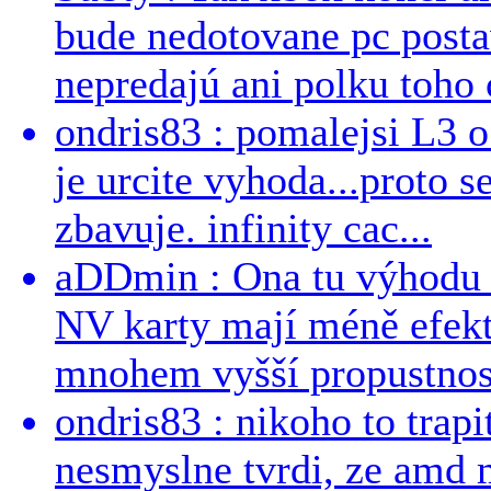
bude nedotovane pc post
nepredajú ani polku toho c
ondris83 : pomalejsi L3 o
je urcite vyhoda...proto 
zbavuje. infinity cac...
aDDmin : Ona tu výhodu a
NV karty mají méně efekt
mnohem vyšší propustnost
ondris83 : nikoho to trapi
nesmyslne tvrdi, ze amd m