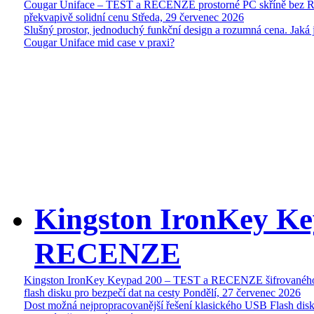
Cougar Uniface – TEST a RECENZE prostorné PC skříně bez 
překvapivě solidní cenu
Středa, 29 červenec 2026
Slušný prostor, jednoduchý funkční design a rozumná cena. Jaká 
Cougar Uniface mid case v praxi?
Kingston IronKey Ke
RECENZE
Kingston IronKey Keypad 200 – TEST a RECENZE šifrované
flash disku pro bezpečí dat na cesty
Pondělí, 27 červenec 2026
Dost možná nejpropracovanější řešení klasického USB Flash disk