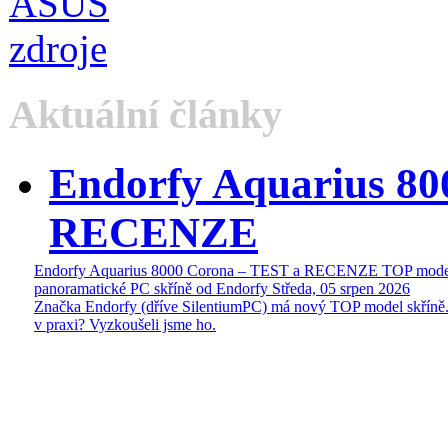
Aktuální články
Endorfy Aquarius 80
RECENZE
Endorfy Aquarius 8000 Corona – TEST a RECENZE TOP mode
panoramatické PC skříně od Endorfy
Středa, 05 srpen 2026
Značka Endorfy (dříve SilentiumPC) má nový TOP model skříně.
v praxi? Vyzkoušeli jsme ho.