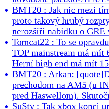
BMT20 : Jak nic mezi tí
proto takový hrubý rozpt
nerozšíří nabídku o GRE v
Tomcat22 : To se opravdu
TOP mainstream má mít 
Herní high end má mít 15
BMT20 : Arkan: [quote]De
prechodom na AM5 (u INT
pred Haswellom). Skutočn
SuSty : Tak xbox konci ur