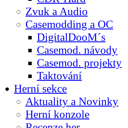
Zvuk a Audio
Casemodding a OC
DigitalDooM´s
Casemod. návody
Casemod. projekty
Taktování
Herní sekce
Aktuality a Novinky
Herní konzole
Recenze her