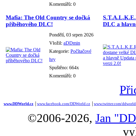
Komentářů: 0
Mafia: The Old Country se dočká
S.T.A.L.K.E.
příběhového DLC!
DLC a hlavně
Pondělí, 03 srpen 2026
Vložil:
aDDmin
Kategorie:
Počítačové
hry
Spuštěno: 664x
Komentářů: 0
Při
www.DDWorld.cz
│
www.facebook.com/DDWorld.cz
│
www.twitter.com/ddworld
©2006-2026,
Jan "DD
vy