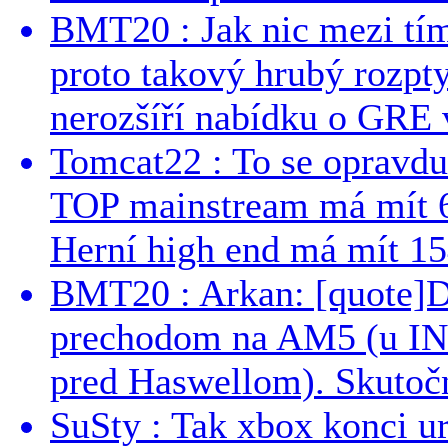
BMT20 : Jak nic mezi tí
proto takový hrubý rozpt
nerozšíří nabídku o GRE v
Tomcat22 : To se opravdu
TOP mainstream má mít 
Herní high end má mít 15
BMT20 : Arkan: [quote]De
prechodom na AM5 (u INT
pred Haswellom). Skutočn
SuSty : Tak xbox konci ur