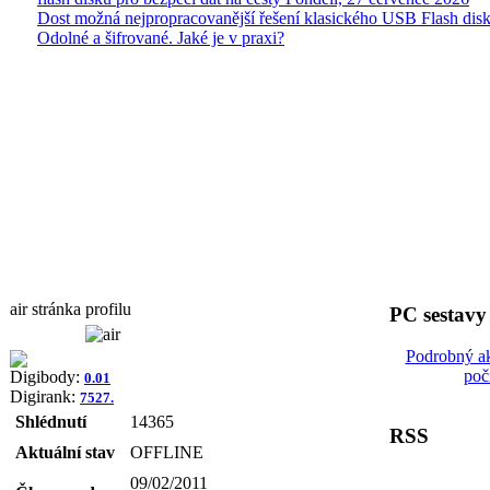
Dost možná nejpropracovanější řešení klasického USB Flash disk
Odolné a šifrované. Jaké je v praxi?
air stránka profilu
PC sestavy
Podrobný ak
poč
Digibody:
0.01
Digirank:
7527.
Shlédnutí
14365
RSS
Aktuální stav
OFFLINE
09/02/2011