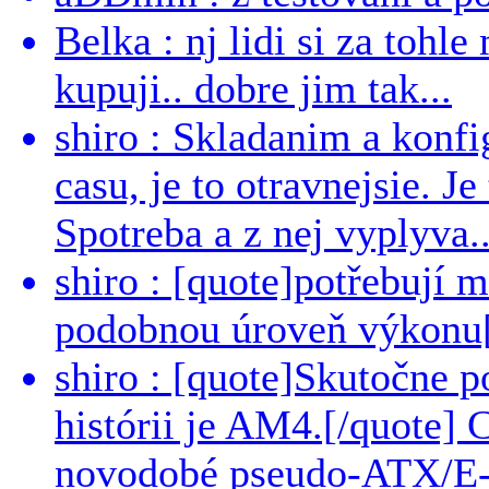
Belka : nj lidi si za tohl
kupuji.. dobre jim tak...
shiro : Skladanim a konfi
casu, je to otravnejsie. Je
Spotreba a z nej vyplyva..
shiro : [quote]potřebují 
podobnou úroveň výkonu[/
shiro : [quote]Skutočne 
histórii je AM4.[/quote]
novodobé pseudo-ATX/E-