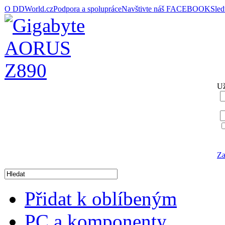
O DDWorld.cz
Podpora a spolupráce
Navštivte náš FACEBOOK
Sle
Už
Za
Přidat k oblíbeným
PC a komponenty