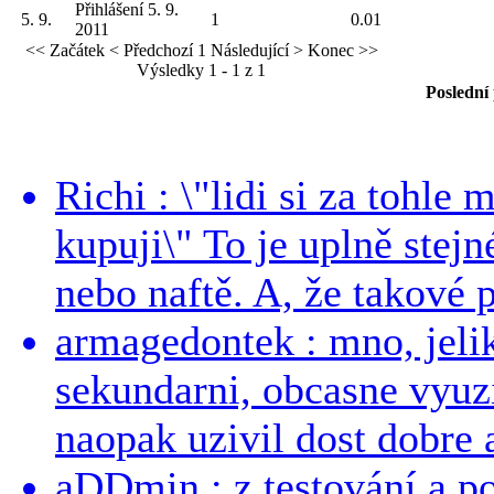
Přihlášení 5. 9.
5. 9.
1
0.01
2011
<< Začátek
< Předchozí
1
Následující >
Konec >>
Výsledky 1 - 1 z 1
Poslední
Richi : \"lidi si za tohle
kupuji\" To je uplně stejn
nebo naftě. A, že takové p
armagedontek : mno, jeli
sekundarni, obcasne vyuzi
naopak uzivil dost dobre a
aDDmin : z testování a pou