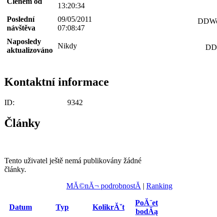
Členem od
13:20:34
Poslední
09/05/2011
DDWor
návštěva
07:08:47
Naposledy
Nikdy
DDW
aktualizováno
Kontaktní informace
ID:
9342
Články
Tento uživatel ještě nemá publikovány žádné
články.
MĂ©nĂ¬ podrobnostĂ­
|
Ranking
PoĂ¨et
Datum
Typ
KolikrĂˇt
bodĂą