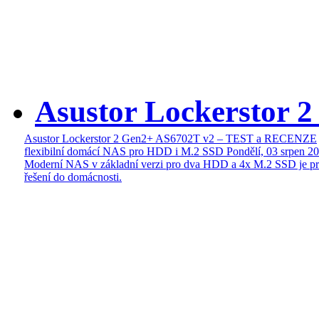
Asustor Lockerstor 
Asustor Lockerstor 2 Gen2+ AS6702T v2 – TEST a RECENZE
flexibilní domácí NAS pro HDD i M.2 SSD
Pondělí, 03 srpen 2
Moderní NAS v základní verzi pro dva HDD a 4x M.2 SSD je pr
řešení do domácnosti.