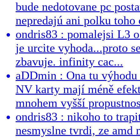
bude nedotovane pc post
nepredajú ani polku toho c
ondris83 : pomalejsi L3 o
je urcite vyhoda...proto 
zbavuje. infinity cac...
aDDmin : Ona tu výhodu a
NV karty mají méně efekt
mnohem vyšší propustnost
ondris83 : nikoho to trapi
nesmyslne tvrdi, ze amd m