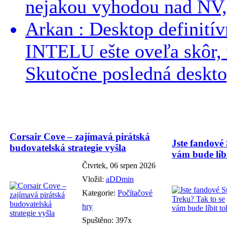
nejakou vyhodou nad NV, 
Arkan : Desktop definit
INTELU ešte oveľa skôr,
Skutočne posledná desktop
Corsair Cove – zajímavá pirátská
Jste fandové 
budovatelská strategie vyšla
vám bude líbi
Čtvrtek, 06 srpen 2026
Vložil:
aDDmin
Kategorie:
Počítačové
hry
Spuštěno: 397x