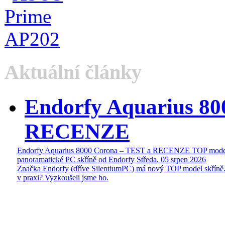
Aktuální články
Endorfy Aquarius 80
RECENZE
Endorfy Aquarius 8000 Corona – TEST a RECENZE TOP mode
panoramatické PC skříně od Endorfy
Středa, 05 srpen 2026
Značka Endorfy (dříve SilentiumPC) má nový TOP model skříně.
v praxi? Vyzkoušeli jsme ho.