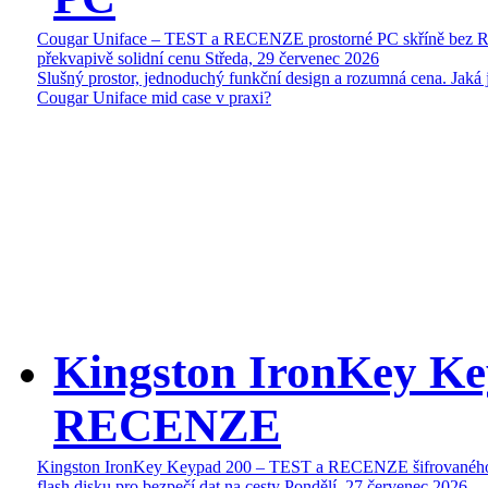
Cougar Uniface – TEST a RECENZE prostorné PC skříně bez 
překvapivě solidní cenu
Středa, 29 červenec 2026
Slušný prostor, jednoduchý funkční design a rozumná cena. Jaká 
Cougar Uniface mid case v praxi?
Kingston IronKey Ke
RECENZE
Kingston IronKey Keypad 200 – TEST a RECENZE šifrované
flash disku pro bezpečí dat na cesty
Pondělí, 27 červenec 2026