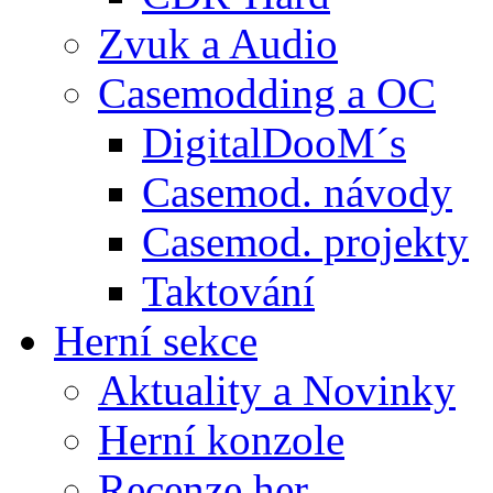
Zvuk a Audio
Casemodding a OC
DigitalDooM´s
Casemod. návody
Casemod. projekty
Taktování
Herní sekce
Aktuality a Novinky
Herní konzole
Recenze her