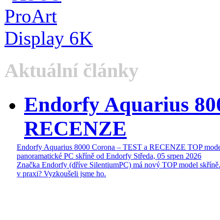
Aktuální články
Endorfy Aquarius 80
RECENZE
Endorfy Aquarius 8000 Corona – TEST a RECENZE TOP mode
panoramatické PC skříně od Endorfy
Středa, 05 srpen 2026
Značka Endorfy (dříve SilentiumPC) má nový TOP model skříně.
v praxi? Vyzkoušeli jsme ho.