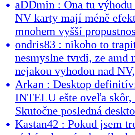
aDDmin : Ona tu výhodu a
NV karty mají méně efekt
mnohem vyšší propustnost
ondris83 : nikoho to trapi
nesmyslne tvrdi, ze amd m
nejakou vyhodou nad NV, 
Arkan : Desktop definit
INTELU ešte oveľa skôr,
Skutočne posledná desktop
Kastan42 : Pokud jsem tro