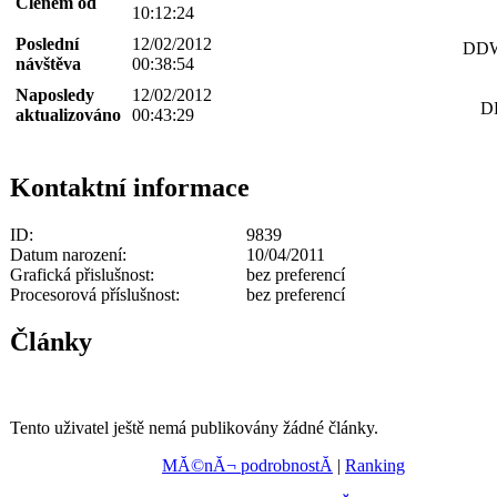
Členem od
10:12:24
Poslední
12/02/2012
DDWo
návštěva
00:38:54
Naposledy
12/02/2012
D
aktualizováno
00:43:29
Kontaktní informace
ID:
9839
Datum narození:
10/04/2011
Grafická přislušnost:
bez preferencí
Procesorová příslušnost:
bez preferencí
Články
Tento uživatel ještě nemá publikovány žádné články.
MĂ©nĂ¬ podrobnostĂ­
|
Ranking