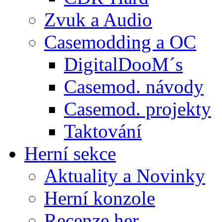
Zvuk a Audio
Casemodding a OC
DigitalDooM´s
Casemod. návody
Casemod. projekty
Taktování
Herní sekce
Aktuality a Novinky
Herní konzole
Recenze her