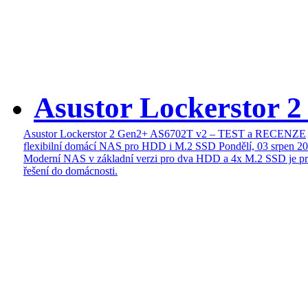
Asustor Lockerstor 
Asustor Lockerstor 2 Gen2+ AS6702T v2 – TEST a RECENZE
flexibilní domácí NAS pro HDD i M.2 SSD
Pondělí, 03 srpen 2
Moderní NAS v základní verzi pro dva HDD a 4x M.2 SSD je pr
řešení do domácnosti.