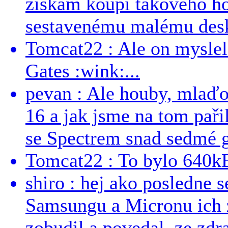
získám koupí takového h
sestavenému malému deskt
Tomcat22 : Ale on myslel 
Gates :wink:...
pevan : Ale houby, mlaď
16 a jak jsme na tom pařil
se Spectrem snad sedmé g
Tomcat22 : To bylo 640kB
shiro : hej ako posledne 
Samsungu a Micronu ich 
zobudil a povedal, ze zdra