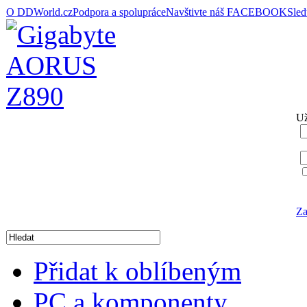
O DDWorld.cz
Podpora a spolupráce
Navštivte náš FACEBOOK
Sle
Už
Za
Přidat k oblíbeným
PC a komponenty