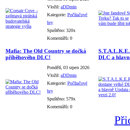
Vložil:
aDDmin
Kategorie:
Počítačové
hry
Spuštěno: 320x
Komentářů: 0
Mafia: The Old Country se dočká
S.T.A.L.K.E.
příběhového DLC!
DLC a hlavně
Pondělí, 03 srpen 2026
Vložil:
aDDmin
Kategorie:
Počítačové
hry
Spuštěno: 579x
Komentářů: 0
Při