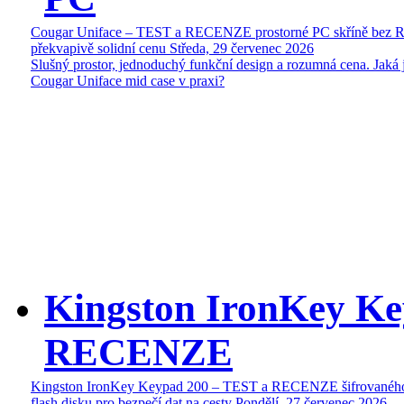
Cougar Uniface – TEST a RECENZE prostorné PC skříně bez 
překvapivě solidní cenu
Středa, 29 červenec 2026
Slušný prostor, jednoduchý funkční design a rozumná cena. Jaká 
Cougar Uniface mid case v praxi?
Kingston IronKey Ke
RECENZE
Kingston IronKey Keypad 200 – TEST a RECENZE šifrované
flash disku pro bezpečí dat na cesty
Pondělí, 27 červenec 2026