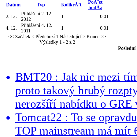
PoĂ¨et
Datum
Typ
KolikrĂˇt
bodĂą
Přihlášení 2. 12.
2. 12.
1
0.01
2012
Přihlášení 4. 12.
4. 12.
1
0.01
2011
<< Začátek
< Předchozí
1
Následující >
Konec >>
Výsledky 1 - 2 z 2
Poslední
BMT20 : Jak nic mezi tí
proto takový hrubý rozpt
nerozšíří nabídku o GRE v
Tomcat22 : To se opravdu
TOP mainstream má mít 