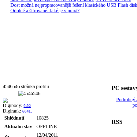
Dost možná nejpropracovanější řešení klasického USB Flash disk
Odolné a šifrované. Jaké je v praxi?
4546546 stránka profilu
PC sestav
Podrobný 
po
Digibody:
0.02
Digirank:
6641.
Shlédnutí
10825
RSS
Aktuální stav
OFFLINE
12/04/2011