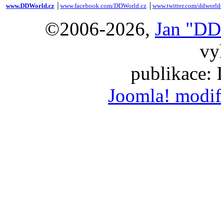
www.DDWorld.cz
│
www.facebook.com/DDWorld.cz
│
www.twitter.com/ddworld
©2006-2026,
Jan "DD
vy
publikace:
Joomla! modif