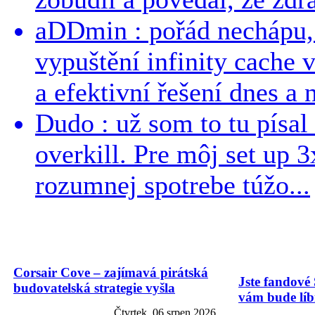
aDDmin : pořád nechápu, 
vypuštění infinity cache v
a efektivní řešení dnes a n
Dudo : už som to tu písal 
overkill. Pre môj set up 
rozumnej spotrebe túžo...
Corsair Cove – zajímavá pirátská
Jste fandové 
budovatelská strategie vyšla
vám bude líbi
Čtvrtek, 06 srpen 2026