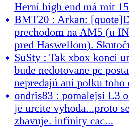
Herní high end má mít 15
BMT20 : Arkan: [quote]De
prechodom na AM5 (u INT
pred Haswellom). Skutočn
SuSty : Tak xbox konci ur
bude nedotovane pc post
nepredajú ani polku toho c
ondris83 : pomalejsi L3 o
je urcite vyhoda...proto 
zbavuje. infinity cac...