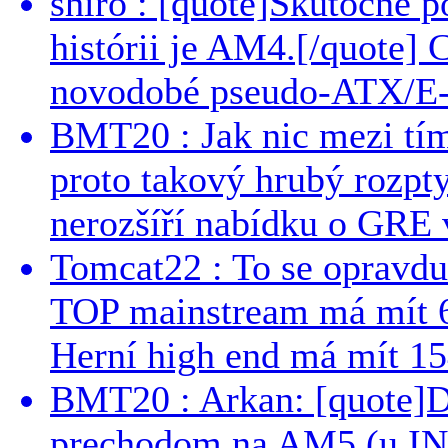
shiro : [quote]Skutočne 
histórii je AM4.[/quote]
novodobé pseudo-ATX/E-
BMT20 : Jak nic mezi tí
proto takový hrubý rozpt
nerozšíří nabídku o GRE v
Tomcat22 : To se opravdu
TOP mainstream má mít 
Herní high end má mít 15
BMT20 : Arkan: [quote]De
prechodom na AM5 (u INT