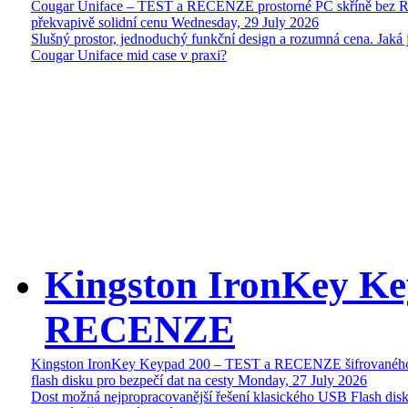
Cougar Uniface – TEST a RECENZE prostorné PC skříně bez 
překvapivě solidní cenu
Wednesday, 29 July 2026
Slušný prostor, jednoduchý funkční design a rozumná cena. Jaká 
Cougar Uniface mid case v praxi?
Kingston IronKey Ke
RECENZE
Kingston IronKey Keypad 200 – TEST a RECENZE šifrované
flash disku pro bezpečí dat na cesty
Monday, 27 July 2026
Dost možná nejpropracovanější řešení klasického USB Flash disk