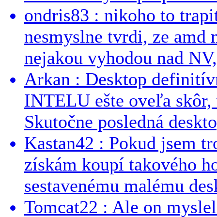
ondris83 : nikoho to trapi
nesmyslne tvrdi, ze amd m
nejakou vyhodou nad NV, 
Arkan : Desktop definit
INTELU ešte oveľa skôr,
Skutočne posledná desktop
Kastan42 : Pokud jsem tro
získám koupí takového h
sestavenému malému deskt
Tomcat22 : Ale on myslel 