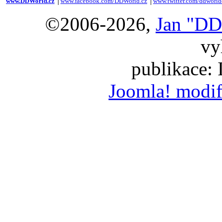
www.DDWorld.cz
│
www.facebook.com/DDWorld.cz
│
www.twitter.com/ddworld
©2006-2026,
Jan "DD
vy
publikace:
Joomla! modif