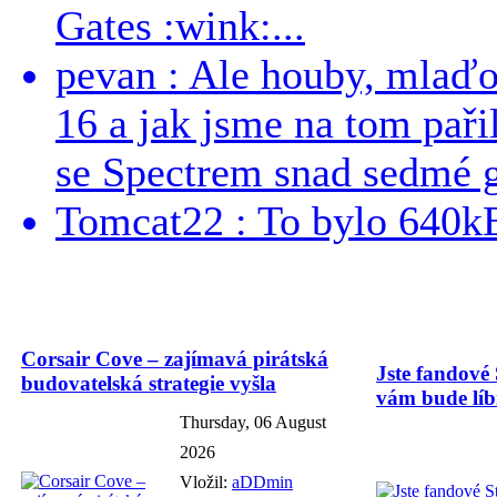
Gates :wink:...
pevan : Ale houby, mlaď
16 a jak jsme na tom pařil
se Spectrem snad sedmé g
Tomcat22 : To bylo 640kB
Corsair Cove – zajímavá pirátská
Jste fandové 
budovatelská strategie vyšla
vám bude líbi
Thursday, 06 August
2026
Vložil:
aDDmin