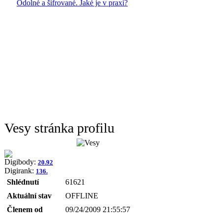
Odolné a šifrované. Jaké je v praxi?
Vesy stránka profilu
Digibody:
20.92
Digirank:
136.
Shlédnutí
61621
Aktuální stav
OFFLINE
Členem od
09/24/2009 21:55:57