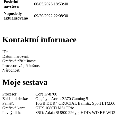
Poslední
06/05/2026 18:53:40
návštěva
Naposledy
09/20/2022 22:08:30
aktualizováno
Kontaktní informace
ID:
Datum narození:
Grafická přislušnost:
Procesorová příslušnost:
Národnost:
Moje sestava
Procesor:
Core I7-8700
Základní deska:
Gigabyte Aorus Z370 Gaming 5
Paměť:
16GB DDR4 CRUCIAL Ballistix Sport LT(2,66
Grafická karta:
GTX 1080Ti MSi TRio
Pevný disk:
SSD: Adata SU800 256gb, HDD: WD RE WD