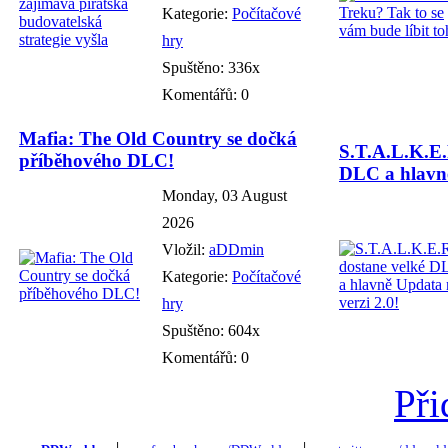
Kategorie:
Počítačové
hry
Spuštěno: 336x
Komentářů: 0
Mafia: The Old Country se dočká
S.T.A.L.K.E.
příběhového DLC!
DLC a hlavně
Monday, 03 August
2026
Vložil:
aDDmin
Kategorie:
Počítačové
hry
Spuštěno: 604x
Komentářů: 0
Při