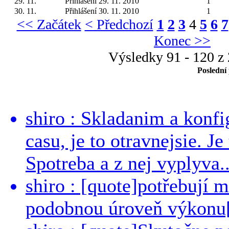
29. 11.
Přihlášení 29. 11. 2010
1
30. 11.
Přihlášení 30. 11. 2010
1
<< Začátek
< Předchozí
1
2
3
4
5
6
7
Konec >>
Výsledky 91 - 120 z
Poslední
shiro : Skladanim a konfi
casu, je to otravnejsie. Je
Spotreba a z nej vyplyva..
shiro : [quote]potřebují 
podobnou úroveň výkonu[/