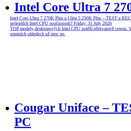
Intel Core Ultra 7 27
Intel Core Ultra 7 270K Plus a Ultra 5 250K Plus – TEST a R
nejlepších Intel CPU současnosti?
Friday, 31 July 2026
TOP modely desktopových Intel CPU potěší překvapivě cenou. 
ostatních ohledech už moc ne.
Cougar Uniface – T
PC