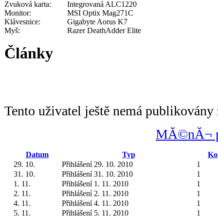
Zvuková karta:
Integrovaná ALC1220
Monitor:
MSI Optix Mag271C
Klávesnice:
Gigabyte Aorus K7
Myš:
Razer DeathAdder Elite
Články
Tento uživatel ještě nemá publikovány 
MĂ©nĂ¬ po
Datum
Typ
Ko
29. 10.
Přihlášení 29. 10. 2010
1
31. 10.
Přihlášení 31. 10. 2010
1
1. 11.
Přihlášení 1. 11. 2010
1
2. 11.
Přihlášení 2. 11. 2010
1
4. 11.
Přihlášení 4. 11. 2010
1
5. 11.
Přihlášení 5. 11. 2010
1