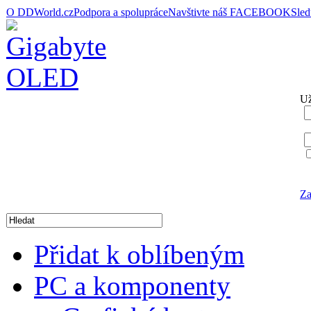
O DDWorld.cz
Podpora a spolupráce
Navštivte náš FACEBOOK
Sle
Už
Za
Přidat k oblíbeným
PC a komponenty