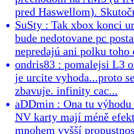
pred Haswellom). Skutočn
SuSty : Tak xbox konci ur
bude nedotovane pc post
nepredajú ani polku toho c
ondris83 : pomalejsi L3 o
je urcite vyhoda...proto 
zbavuje. infinity cac...
aDDmin : Ona tu výhodu a
NV karty mají méně efekt
mnohem vyšší propustnost