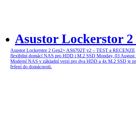
Asustor Lockerstor 
Asustor Lockerstor 2 Gen2+ AS6702T v2 – TEST a RECENZE
flexibilní domácí NAS pro HDD i M.2 SSD
Monday, 03 August
Moderní NAS v základní verzi pro dva HDD a 4x M.2 SSD je pr
řešení do domácnosti.