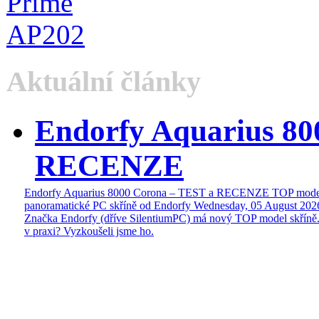
Aktuální články
Endorfy Aquarius 80
RECENZE
Endorfy Aquarius 8000 Corona – TEST a RECENZE TOP mode
panoramatické PC skříně od Endorfy
Wednesday, 05 August 202
Značka Endorfy (dříve SilentiumPC) má nový TOP model skříně.
v praxi? Vyzkoušeli jsme ho.