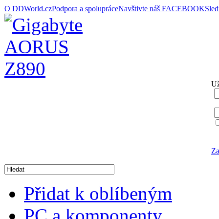
O DDWorld.cz
Podpora a spolupráce
Navštivte náš FACEBOOK
Sle
Už
Za
Přidat k oblíbeným
PC a komponenty