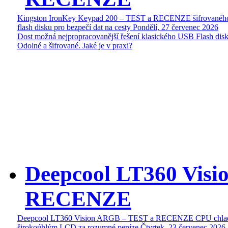
Kingston IronKey Keypad 200 – TEST a RECENZE šifrované
flash disku pro bezpečí dat na cesty
Pondělí, 27 červenec 2026
Dost možná nejpropracovanější řešení klasického USB Flash disk
Odolné a šifrované. Jaké je v praxi?
Deepcool LT360 Vis
RECENZE
Deepcool LT360 Vision ARGB – TEST a RECENZE CPU chlad
širokoúhlým LCD za rozumné peníze
Čtvrtek, 23 červenec 2026