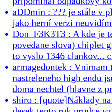
pripominal odpadkovy kos
aDDmin : ??? je stále v pl
jako herní verzi neuvidíme
Don_F3K3T3 : A kde je te
povedane slova) chiplet g
to vyslo 1346 clankov... ci
armagedontek : Vnimam to
nastreleneho high endu js
doma nechtel (hlavne z pr
shiro : [quote]Náklady n
desek tento rok prudce vzr