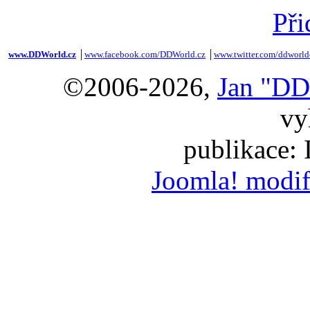
Při
www.DDWorld.cz
│
www.facebook.com/DDWorld.cz
│
www.twitter.com/ddworld
©2006-2026,
Jan "DD
vy
publikace:
Joomla! modif