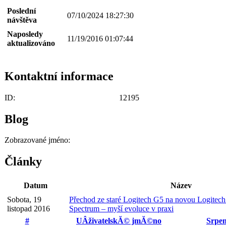
Poslední
07/10/2024 18:27:30
návštěva
Naposledy
11/19/2016 01:07:44
aktualizováno
Kontaktní informace
ID:
12195
Blog
Zobrazované jméno:
Články
Datum
Název
Sobota, 19
Přechod ze staré Logitech G5 na novou Logitec
listopad 2016
Spectrum – myší evoluce v praxi
#
UÂživatelskĂ© jmĂ©no
Srpe