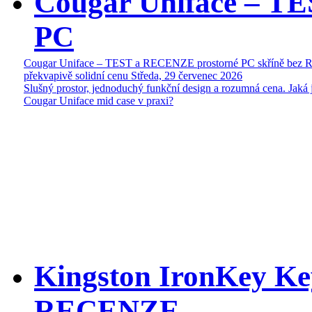
Cougar Uniface – T
PC
Cougar Uniface – TEST a RECENZE prostorné PC skříně bez 
překvapivě solidní cenu
Středa, 29 červenec 2026
Slušný prostor, jednoduchý funkční design a rozumná cena. Jaká 
Cougar Uniface mid case v praxi?
Kingston IronKey Ke
RECENZE