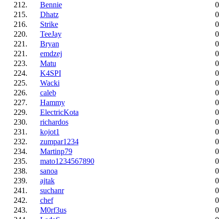
212.
Bennie
0
215.
Dhatz
0
216.
Strike
0
220.
TeeJay
0
221.
Bryan
0
221.
emdzej
0
223.
Matu
0
224.
K4SPI
0
225.
Wacki
0
226.
caleb
0
227.
Hammy
0
229.
ElectricKota
0
230.
richardos
0
231.
kojot1
0
232.
zumpar1234
0
234.
Martinp79
0
235.
mato1234567890
0
238.
sanoa
0
239.
ajtak
0
241.
suchanr
0
242.
chef
0
243.
M0rf3us
0