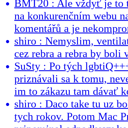
BMT20 : Ale vždyť je to 
na konkurenčním webu na 
komentářů a je nekomprom
shiro : Nemyslim, ventil
cez rebra a rebra by boli v
SuSty : Po tých lgbtiQ++
priznávali sa k tomu, nev
im to zákazu tam dávať ko
shiro : Daco take tu uz b
tych rokov. Potom Mac Pr