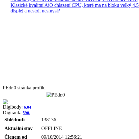
Klasické kvalitní AiO chlazení CPU, které ma na bloku velký 4
displej a nestojí nesmysl?
PEdr.0 stránka profilu
Digibody:
6.04
Digirank:
590.
Shlédnutí
138136
Aktuální stav
OFFLINE
Členem od
09/10/2014 12:56:21