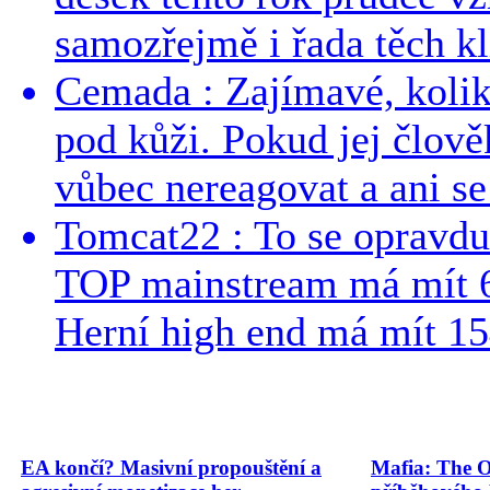
samozřejmě i řada těch kl
Cemada : Zajímavé, kolika
pod kůži. Pokud jej člově
vůbec nereagovat a ani se 
Tomcat22 : To se opravdu
TOP mainstream má mít 
Herní high end má mít 15
EA končí? Masivní propouštění a
Mafia: The O