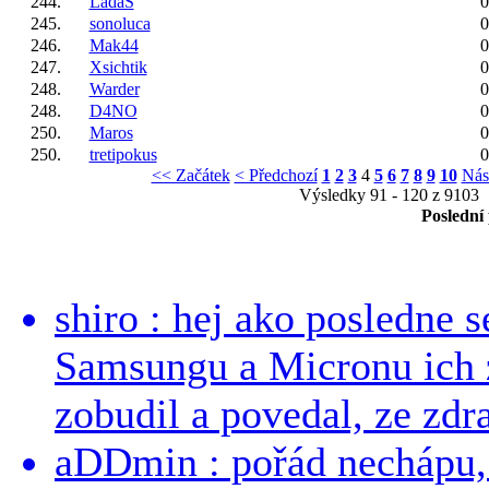
244.
LadaS
0
245.
sonoluca
0
246.
Mak44
0
247.
Xsichtik
0
248.
Warder
0
248.
D4NO
0
250.
Maros
0
250.
tretipokus
0
<< Začátek
< Předchozí
1
2
3
4
5
6
7
8
9
10
Nás
Výsledky 91 - 120 z 9103
Poslední
shiro : hej ako posledne 
Samsungu a Micronu ich 
zobudil a povedal, ze zdra
aDDmin : pořád nechápu, 