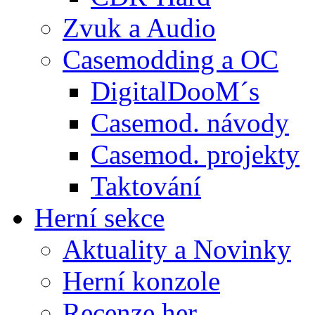
Zvuk a Audio
Casemodding a OC
DigitalDooM´s
Casemod. návody
Casemod. projekty
Taktování
Herní sekce
Aktuality a Novinky
Herní konzole
Recenze her