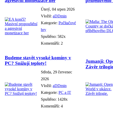
agresivní monetizace her
příběhového
Úterý, 04 srpen 2026
Vložil:
aDDmin
Kategorie:
Počítačové
hry
Spuštěno: 582x
Komentářů: 2
Budeme stavět vysoké komíny v
Jumanji: Ope
PC? Snižují teploty!
Závěr trilogie
Středa, 29 červenec
2026
Vložil:
aDDmin
Kategorie:
PC a IT
Spuštěno: 1428x
Komentářů: 4