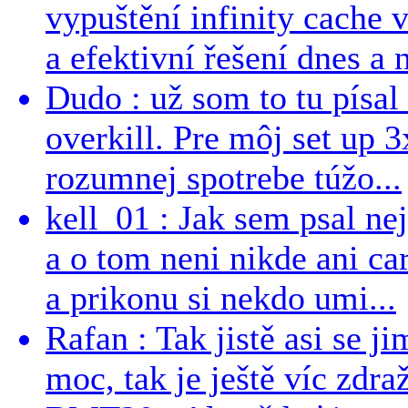
vypuštění infinity cache v
a efektivní řešení dnes a n
Dudo : už som to tu písal 
overkill. Pre môj set up 
rozumnej spotrebe túžo...
kell_01 : Jak sem psal ne
a o tom neni nikde ani ca
a prikonu si nekdo umi...
Rafan : Tak jistě asi se j
moc, tak je ještě víc zdraž