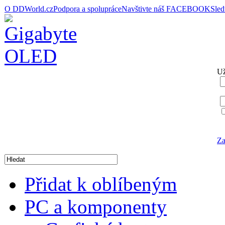
O DDWorld.cz
Podpora a spolupráce
Navštivte náš FACEBOOK
Sle
Už
Za
Přidat k oblíbeným
PC a komponenty