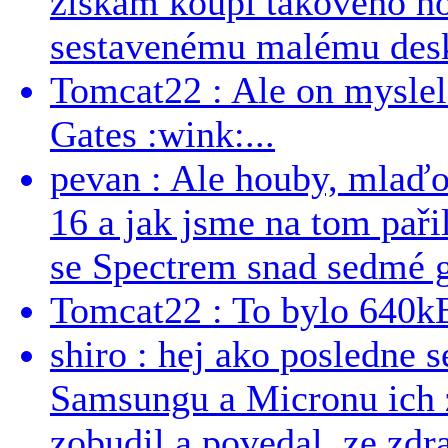
získám koupí takového h
sestavenému malému deskt
Tomcat22 : Ale on myslel 
Gates :wink:...
pevan : Ale houby, mlaď
16 a jak jsme na tom pařil
se Spectrem snad sedmé g
Tomcat22 : To bylo 640kB
shiro : hej ako posledne 
Samsungu a Micronu ich 
zobudil a povedal, ze zdra