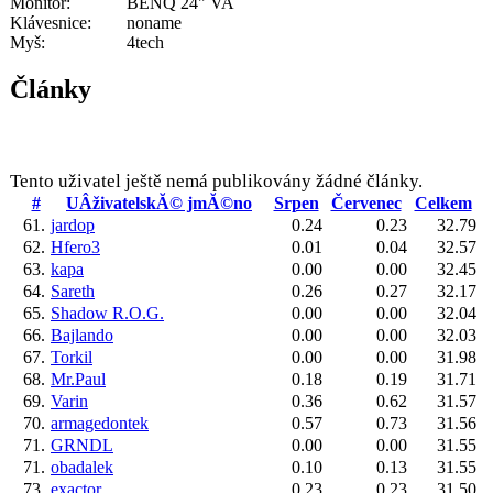
Monitor:
BENQ 24" VA
Klávesnice:
noname
Myš:
4tech
Články
Tento uživatel ještě nemá publikovány žádné články.
#
UÂživatelskĂ© jmĂ©no
Srpen
Červenec
Celkem
61.
jardop
0.24
0.23
32.79
62.
Hfero3
0.01
0.04
32.57
63.
kapa
0.00
0.00
32.45
64.
Sareth
0.26
0.27
32.17
65.
Shadow R.O.G.
0.00
0.00
32.04
66.
Bajlando
0.00
0.00
32.03
67.
Torkil
0.00
0.00
31.98
68.
Mr.Paul
0.18
0.19
31.71
69.
Varin
0.36
0.62
31.57
70.
armagedontek
0.57
0.73
31.56
71.
GRNDL
0.00
0.00
31.55
71.
obadalek
0.10
0.13
31.55
73.
exactor
0.23
0.23
31.50