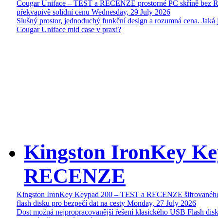
Cougar Uniface – TEST a RECENZE prostorné PC skříně bez 
překvapivě solidní cenu
Wednesday, 29 July 2026
Slušný prostor, jednoduchý funkční design a rozumná cena. Jaká 
Cougar Uniface mid case v praxi?
Kingston IronKey Ke
RECENZE
Kingston IronKey Keypad 200 – TEST a RECENZE šifrované
flash disku pro bezpečí dat na cesty
Monday, 27 July 2026
Dost možná nejpropracovanější řešení klasického USB Flash disk