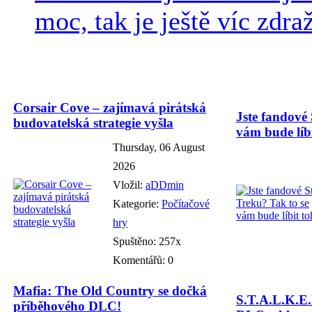
moc, tak je ještě víc zdraž
Corsair Cove – zajímavá pirátská
Jste fandové 
budovatelská strategie vyšla
vám bude líbi
Thursday, 06 August
2026
Vložil:
aDDmin
Kategorie:
Počítačové
hry
Spuštěno: 257x
Komentářů: 0
Mafia: The Old Country se dočká
S.T.A.L.K.E.
příběhového DLC!