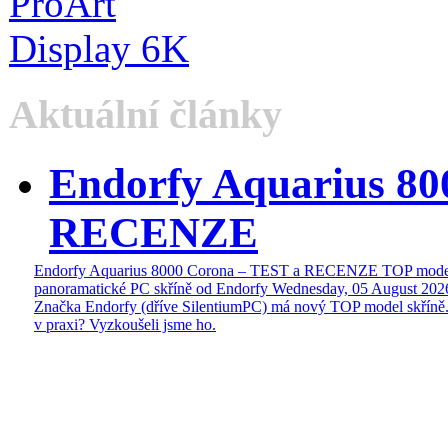
Aktuální články
Endorfy Aquarius 80
RECENZE
Endorfy Aquarius 8000 Corona – TEST a RECENZE TOP mode
panoramatické PC skříně od Endorfy
Wednesday, 05 August 202
Značka Endorfy (dříve SilentiumPC) má nový TOP model skříně.
v praxi? Vyzkoušeli jsme ho.