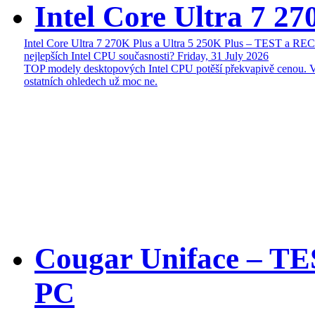
Intel Core Ultra 7 27
Intel Core Ultra 7 270K Plus a Ultra 5 250K Plus – TEST a R
nejlepších Intel CPU současnosti?
Friday, 31 July 2026
TOP modely desktopových Intel CPU potěší překvapivě cenou. 
ostatních ohledech už moc ne.
Cougar Uniface – T
PC