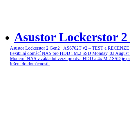
Asustor Lockerstor 
Asustor Lockerstor 2 Gen2+ AS6702T v2 – TEST a RECENZE
flexibilní domácí NAS pro HDD i M.2 SSD
Monday, 03 August
Moderní NAS v základní verzi pro dva HDD a 4x M.2 SSD je pr
řešení do domácnosti.