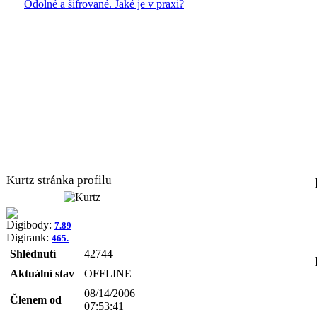
Odolné a šifrované. Jaké je v praxi?
Kurtz stránka profilu
Digibody:
7.89
Digirank:
465.
Shlédnutí
42744
Aktuální stav
OFFLINE
08/14/2006
Členem od
07:53:41