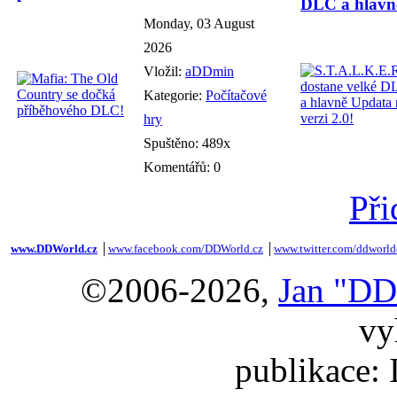
DLC a hlavně
Monday, 03 August
2026
Vložil:
aDDmin
Kategorie:
Počítačové
hry
Spuštěno: 489x
Komentářů: 0
Při
www.DDWorld.cz
│
www.facebook.com/DDWorld.cz
│
www.twitter.com/ddworld
©2006-2026,
Jan "DD
vy
publikace: