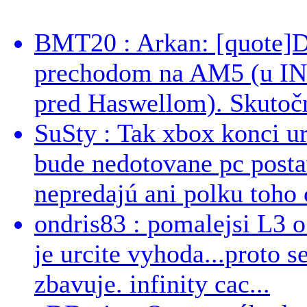
BMT20 : Arkan: [quote]De
prechodom na AM5 (u INT
pred Haswellom). Skutočn
SuSty : Tak xbox konci ur
bude nedotovane pc post
nepredajú ani polku toho c
ondris83 : pomalejsi L3 o
je urcite vyhoda...proto 
zbavuje. infinity cac...