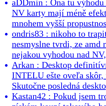
aDDmin : Ona tu výhodu a
NV karty mají méně efekt
mnohem vyšší propustnost
ondris83 : nikoho to trapi
nesmyslne tvrdi, ze amd m
nejakou vyhodou nad NV, 
Arkan : Desktop definit
INTELU ešte oveľa skôr,
Skutočne posledná desktop
Kastan42 : Pokud jsem tro