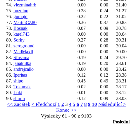
74.
vlezminahrb
0.00
0.00
31.40
75.
buzuluq
0.28
0.24
31.27
76.
gumojd
0.22
0.22
31.02
77.
MartinCZ80
0.36
0.37
30.83
78.
Bosnak
0.07
0.09
30.78
79.
karel743
0.00
0.00
30.64
80.
Sorky
0.27
0.28
30.31
81.
zeroground
0.00
0.00
30.04
82.
MadMaxII
0.00
0.00
30.00
83.
Sfusama
0.19
0.24
29.70
84.
janakulka
0.19
0.20
28.61
85.
andrejcallo
0.00
0.00
28.42
86.
Iperitas
0.12
0.12
28.38
87.
shipo
0.45
0.49
28.31
88.
Tokamak
0.02
0.00
28.17
89.
Loki
0.01
0.00
28.12
90.
shurin
0.12
0.09
28.03
<< Začátek
< Předchozí
1
2
3
4
5
6
7
8
9
10
Následující >
Konec >>
Výsledky 61 - 90 z 9103
Poslední