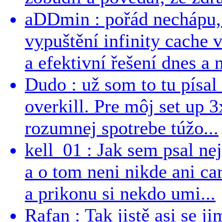
aDDmin : pořád nechápu, 
vypuštění infinity cache v
a efektivní řešení dnes a n
Dudo : už som to tu písal 
overkill. Pre môj set up 
rozumnej spotrebe túžo...
kell_01 : Jak sem psal ne
a o tom neni nikde ani ca
a prikonu si nekdo umi...
Rafan : Tak jistě asi se j