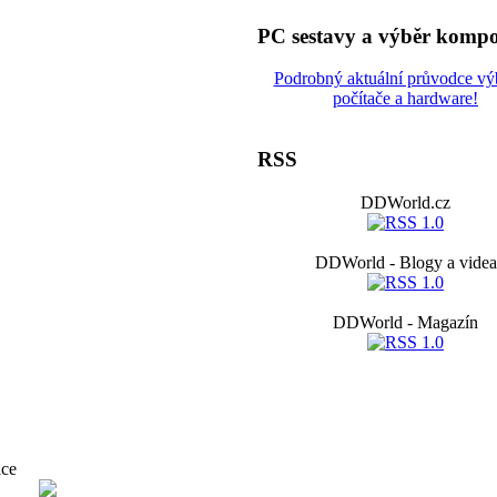
PC sestavy a výběr komp
Podrobný aktuální průvodce v
počítače a hardware!
RSS
DDWorld.cz
DDWorld - Blogy a videa
DDWorld - Magazín
ice