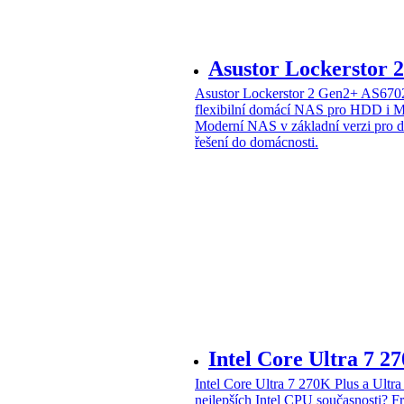
Asustor Lockerstor
Asustor Lockerstor 2 Gen2+ AS6
flexibilní domácí NAS pro HDD i 
Moderní NAS v základní verzi pro 
řešení do domácnosti.
Intel Core Ultra 7 2
Intel Core Ultra 7 270K Plus a Ul
nejlepších Intel CPU současnosti?
Fr