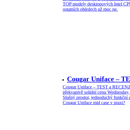
TOP modely desktopových Intel CPU
ostatních ohledech už moc ne.
Cougar Uniface – T
Cougar Uniface – TEST a RECENZE
překvapivě solidní cenu
Wednesday, 
Slušný prostor, jednoduchý funkční 
Cougar Uniface mid case v praxi?