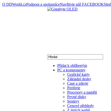
O DDWorld.cz
Podpora a spolupráce
Navštivte náš FACEBOOK
Sle
Přidat k oblíbeným
PC a komponenty
Grafické karty
Základní desky
Case a zdroje
Periferie
Procesory a paměti
Pevné disky
Sestavy
Cenové přehledy
Z jiných webů