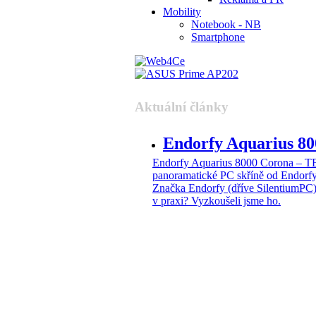
Mobility
Notebook - NB
Smartphone
Aktuální články
Endorfy Aquarius 
Endorfy Aquarius 8000 Corona –
panoramatické PC skříně od Endorf
Značka Endorfy (dříve SilentiumPC)
v praxi? Vyzkoušeli jsme ho.