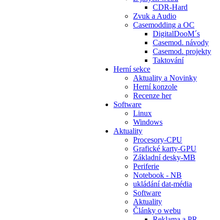
CDR-Hard
Zvuk a Audio
Casemodding a OC
DigitalDooM´s
Casemod. návody
Casemod. projekty
Taktování
Herní sekce
Aktuality a Novinky
Herní konzole
Recenze her
Software
Linux
Windows
Aktuality
Procesory-CPU
Grafické karty-GPU
Základní desky-MB
Periferie
Notebook - NB
ukládání dat-média
Software
Aktuality
Články o webu
Reklama a PR