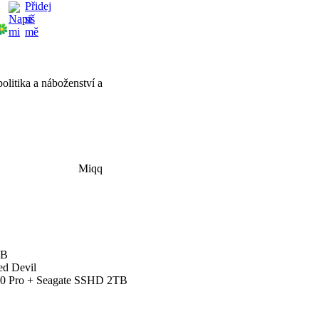
politika a náboženství a
Miqq
GB
d Devil
 Pro + Seagate SSHD 2TB