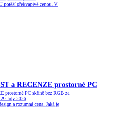
 potěší překvapivě cenou. V
EST a RECENZE prostorné PC
 prostorné PC skříně bez RGB za
29 July 2026
design a rozumná cena. Jaká je