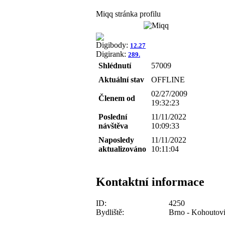
Miqq stránka profilu
Digibody:
12.27
Digirank:
289.
Shlédnutí
57009
Aktuální stav
OFFLINE
02/27/2009
Členem od
19:32:23
Poslední
11/11/2022
návštěva
10:09:33
Naposledy
11/11/2022
aktualizováno
10:11:04
Kontaktní informace
ID:
4250
Bydliště:
Brno - Kohoutov