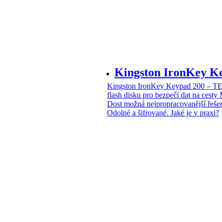
Kingston IronKey 
Kingston IronKey Keypad 200 – 
flash disku pro bezpečí dat na cesty
Dost možná nejpropracovanější řeše
Odolné a šifrované. Jaké je v praxi?