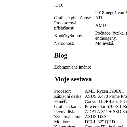
ICQ:
2018-nepožívám
Grafická přislušnost:
ATI
Procesorová
AMD
příslušnost:
Počítače, fyzika, 
Koníčky/hobby:
entheogeny.
Národnost:
Moravská.
Blog
Zobrazované jméno:
Moje sestava
Procesor:
AMD Ryzen 3900XT
Základní deska:
ASUS X470 Prime Pro
Paměť:
Corsair DDR4 2 x 16
Grafická karta:
Powercolor 6700XT Re
Pevný disk:
ADATA S11 + SSD 850
Zvuková karta:
ASUS DSX
Monitor:
DELL 32'' QHD
Klávesnice:
Connect IT - je dobrá