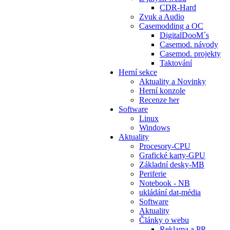
CDR-Hard
Zvuk a Audio
Casemodding a OC
DigitalDooM´s
Casemod. návody
Casemod. projekty
Taktování
Herní sekce
Aktuality a Novinky
Herní konzole
Recenze her
Software
Linux
Windows
Aktuality
Procesory-CPU
Grafické karty-GPU
Základní desky-MB
Periferie
Notebook - NB
ukládání dat-média
Software
Aktuality
Články o webu
Reklama a PR