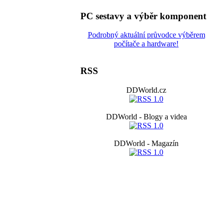
PC sestavy a výběr komponent
Podrobný aktuální průvodce výběrem
počítače a hardware!
RSS
DDWorld.cz
DDWorld - Blogy a videa
DDWorld - Magazín