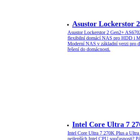
Asustor Lockerstor
Asustor Lockerstor 2 Gen2+ AS6
flexibilní domácí NAS pro HDD i 
Moderní NAS v základní verzi pro 
řešení do domácnosti.
Intel Core Ultra 7 2
Intel Core Ultra 7 270K Plus a Ul
nejlepších Intel CPU současnosti?
Pá