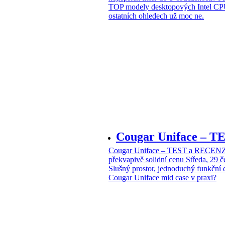
TOP modely desktopových Intel CPU
ostatních ohledech už moc ne.
Cougar Uniface – T
Cougar Uniface – TEST a RECENZE
překvapivě solidní cenu
Středa, 29 
Slušný prostor, jednoduchý funkční 
Cougar Uniface mid case v praxi?