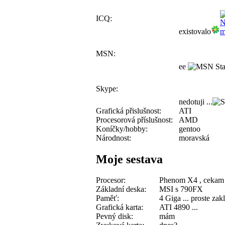
ICQ:
existovalo
MSN:
ee
Skype:
nedotuji ...
Grafická přislušnost:
ATI
Procesorová příslušnost:
AMD
Koníčky/hobby:
gentoo
Národnost:
moravská
Moje sestava
Procesor:
Phenom X4 , cekam 
Základní deska:
MSI s 790FX
Paměť:
4 Giga ... proste zak
Grafická karta:
ATI 4890 ...
Pevný disk:
mám