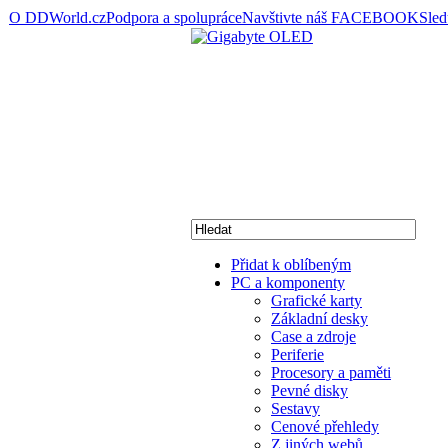
O DDWorld.cz
Podpora a spolupráce
Navštivte náš FACEBOOK
Sle
Přidat k oblíbeným
PC a komponenty
Grafické karty
Základní desky
Case a zdroje
Periferie
Procesory a paměti
Pevné disky
Sestavy
Cenové přehledy
Z jiných webů