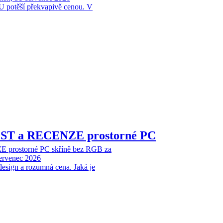
 potěší překvapivě cenou. V
EST a RECENZE prostorné PC
 prostorné PC skříně bez RGB za
červenec 2026
design a rozumná cena. Jaká je