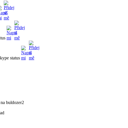
na buldozer2
lad