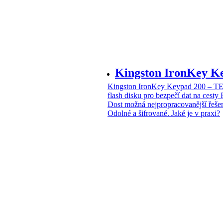
Kingston IronKey 
Kingston IronKey Keypad 200 – 
flash disku pro bezpečí dat na cesty
Dost možná nejpropracovanější řeše
Odolné a šifrované. Jaké je v praxi?