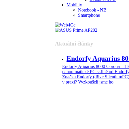
Mobility
Notebook - NB
Smartphone
Aktuální články
Endorfy Aquarius 
Endorfy Aquarius 8000 Corona –
panoramatické PC skříně od Endorf
Značka Endorfy (dříve SilentiumPC)
v praxi? Vyzkoušeli jsme ho.