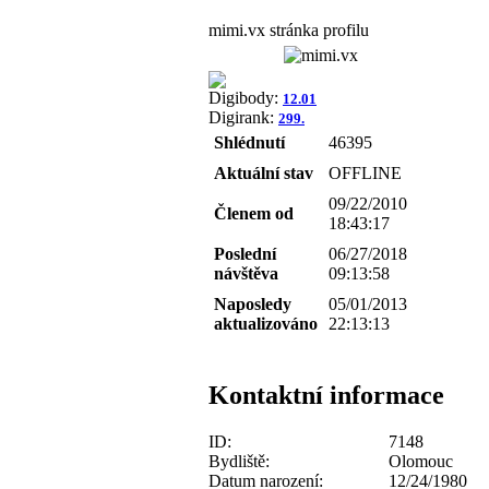
mimi.vx stránka profilu
Digibody:
12.01
Digirank:
299.
Shlédnutí
46395
Aktuální stav
OFFLINE
09/22/2010
Členem od
18:43:17
Poslední
06/27/2018
návštěva
09:13:58
Naposledy
05/01/2013
aktualizováno
22:13:13
Kontaktní informace
ID:
7148
Bydliště:
Olomouc
Datum narození:
12/24/1980