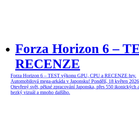
Forza Horizon 6 – 
RECENZE
Forza Horizon 6 – TEST výkonu GPU, CPU a RECENZE hry.
Automobilová mega-arkáda v Japonsku!
Pondělí, 18 květen 2026
Otevřený svět, pěkné zpracování Japonska, přes 550 ikonických a
hezký vizuál a mnoho dalšího.