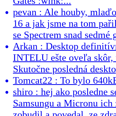
Gates :wink:...
pevan : Ale houby, mlaď
16 a jak jsme na tom pařil
se Spectrem snad sedmé g
Arkan : Desktop definit
INTELU ešte oveľa skôr,
Skutočne posledná desktop
Tomcat22 : To bylo 640kB
shiro : hej ako posledne 
Samsungu a Micronu ich 
zobudil a povedal, ze zdra