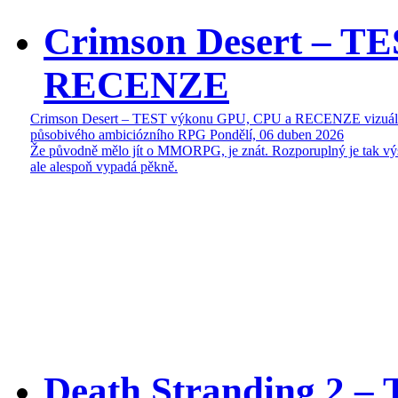
Crimson Desert – T
RECENZE
Crimson Desert – TEST výkonu GPU, CPU a RECENZE vizuál
působivého ambiciózního RPG
Pondělí, 06 duben 2026
Že původně mělo jít o MMORPG, je znát. Rozporuplný je tak vý
ale alespoň vypadá pěkně.
Death Stranding 2 