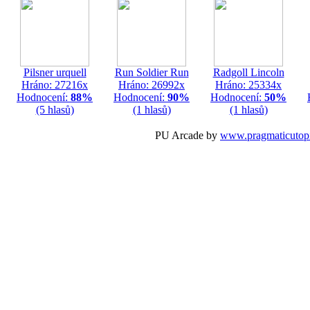
Pilsner urquell
Run Soldier Run
Radgoll Lincoln
Hráno: 27216x
Hráno: 26992x
Hráno: 25334x
Hodnocení:
88%
Hodnocení:
90%
Hodnocení:
50%
(5 hlasů)
(1 hlasů)
(1 hlasů)
PU Arcade by
www.pragmaticutop