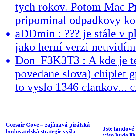
tych rokov. Potom Mac Pr
pripominal odpadkovy kos
aDDmin : ??? je stále v pl
jako herní verzi neuvidíme
Don_F3K3T3 : A kde je te
povedane slova) chiplet g
to vyslo 1346 clankov... ci
Corsair Cove – zajímavá pirátská
Jste fandové 
budovatelská strategie vyšla
vám bude líbi