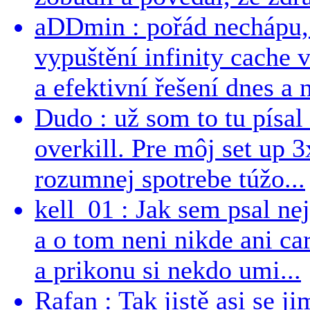
aDDmin : pořád nechápu, 
vypuštění infinity cache v
a efektivní řešení dnes a n
Dudo : už som to tu písal 
overkill. Pre môj set up 
rozumnej spotrebe túžo...
kell_01 : Jak sem psal ne
a o tom neni nikde ani ca
a prikonu si nekdo umi...
Rafan : Tak jistě asi se j