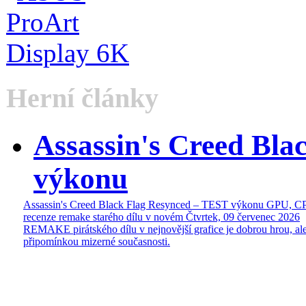
Herní články
Assassin's Creed Bl
výkonu
Assassin's Creed Black Flag Resynced – TEST výkonu GPU, C
recenze remake starého dílu v novém
Čtvrtek, 09 červenec 2026
REMAKE pirátského dílu v nejnovější grafice je dobrou hrou, ale
připomínkou mizerné současnosti.