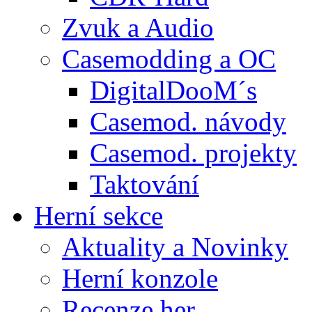
Zvuk a Audio
Casemodding a OC
DigitalDooM´s
Casemod. návody
Casemod. projekty
Taktování
Herní sekce
Aktuality a Novinky
Herní konzole
Recenze her