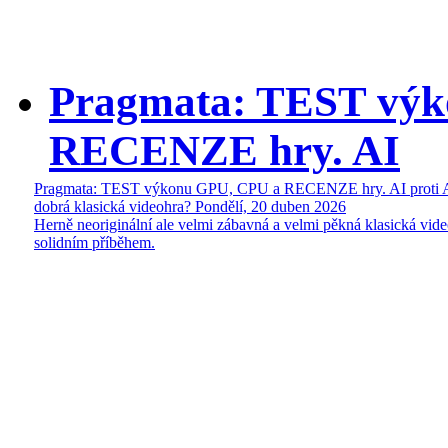
Pragmata: TEST vý
RECENZE hry. AI
Pragmata: TEST výkonu GPU, CPU a RECENZE hry. AI proti 
dobrá klasická videohra?
Pondělí, 20 duben 2026
Herně neoriginální ale velmi zábavná a velmi pěkná klasická vide
solidním příběhem.