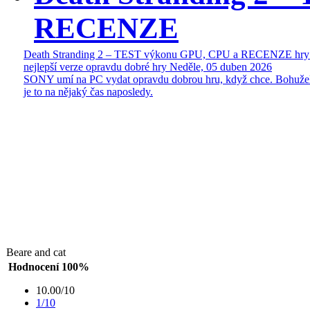
RECENZE
Death Stranding 2 – TEST výkonu GPU, CPU a RECENZE hry
nejlepší verze opravdu dobré hry
Neděle, 05 duben 2026
SONY umí na PC vydat opravdu dobrou hru, když chce. Bohuže
je to na nějaký čas naposledy.
Beare and cat
Hodnocení 100%
10.00/10
1/10