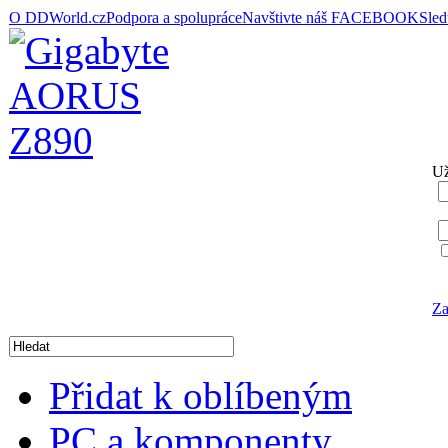
O DDWorld.cz
Podpora a spolupráce
Navštivte náš FACEBOOK
Sle
Už
Za
Přidat k oblíbeným
PC a komponenty