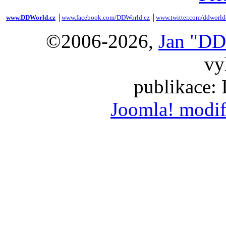
www.DDWorld.cz
│
www.facebook.com/DDWorld.cz
│
www.twitter.com/ddworld
©2006-2026,
Jan "DD
vy
publikace:
Joomla! modif