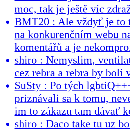
moc, tak je ještě víc zdraž
BMT20 : Ale vždyť je to 
na konkurenčním webu na 
komentářů a je nekomprom
shiro : Nemyslim, ventil
cez rebra a rebra by boli v
SuSty : Po tých lgbtiQ++
priznávali sa k tomu, nev
im to zákazu tam dávať ko
shiro : Daco take tu uz b