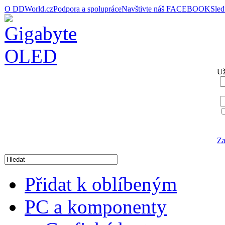
O DDWorld.cz
Podpora a spolupráce
Navštivte náš FACEBOOK
Sle
Už
Za
Přidat k oblíbeným
PC a komponenty