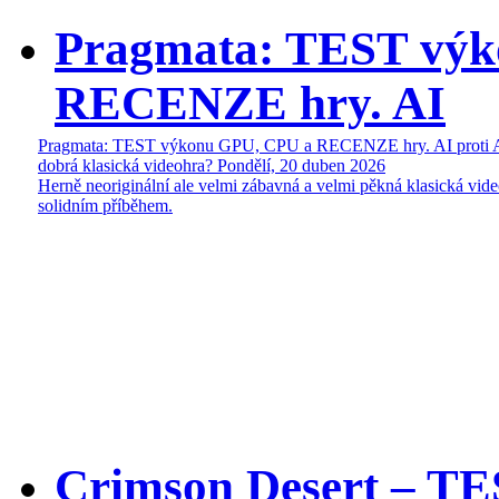
Pragmata: TEST vý
RECENZE hry. AI
Pragmata: TEST výkonu GPU, CPU a RECENZE hry. AI proti 
dobrá klasická videohra?
Pondělí, 20 duben 2026
Herně neoriginální ale velmi zábavná a velmi pěkná klasická vide
solidním příběhem.
Crimson Desert – T