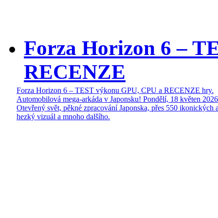
Forza Horizon 6 – 
RECENZE
Forza Horizon 6 – TEST výkonu GPU, CPU a RECENZE hry.
Automobilová mega-arkáda v Japonsku!
Pondělí, 18 květen 2026
Otevřený svět, pěkné zpracování Japonska, přes 550 ikonických a
hezký vizuál a mnoho dalšího.