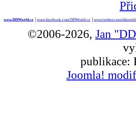
Při
www.DDWorld.cz
│
www.facebook.com/DDWorld.cz
│
www.twitter.com/ddworld
©2006-2026,
Jan "DD
vy
publikace:
Joomla! modif