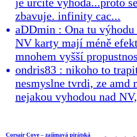
je urcite vyhoda...proto 
zbavuje. infinity cac...
aDDmin : Ona tu výhodu a
NV karty mají méně efekt
mnohem vyšší propustnost
ondris83 : nikoho to trapi
nesmyslne tvrdi, ze amd m
nejakou vyhodou nad NV, 
Corsair Cove – zajímavá pirátská