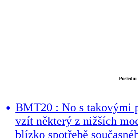
Poslední
BMT20 : No s takovými p
vzít některý z nižších mo
blízko spotřebě současnéh