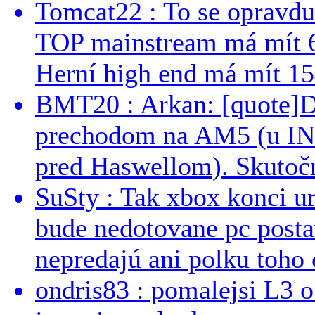
Tomcat22 : To se opravdu
TOP mainstream má mít 
Herní high end má mít 15
BMT20 : Arkan: [quote]De
prechodom na AM5 (u INT
pred Haswellom). Skutočn
SuSty : Tak xbox konci ur
bude nedotovane pc post
nepredajú ani polku toho c
ondris83 : pomalejsi L3 o