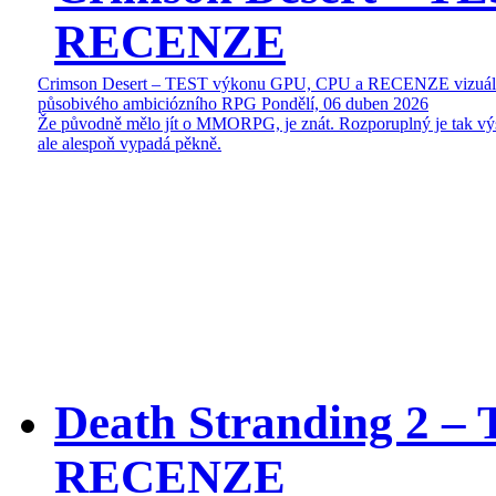
RECENZE
Crimson Desert – TEST výkonu GPU, CPU a RECENZE vizuál
působivého ambiciózního RPG
Pondělí, 06 duben 2026
Že původně mělo jít o MMORPG, je znát. Rozporuplný je tak vý
ale alespoň vypadá pěkně.
Death Stranding 2 
RECENZE