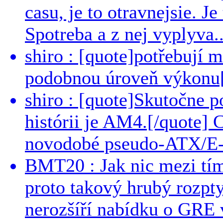
casu, je to otravnejsie. Je
Spotreba a z nej vyplyva..
shiro : [quote]potřebují 
podobnou úroveň výkonu[/
shiro : [quote]Skutočne 
histórii je AM4.[/quote]
novodobé pseudo-ATX/E-
BMT20 : Jak nic mezi tí
proto takový hrubý rozpt
nerozšíří nabídku o GRE v