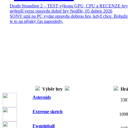
Death Stranding 2 – TEST výkonu GPU, CPU a RECENZE hry
nejlepší verze opravdu dobré hry
Neděle, 05 duben 2026
SONY umí na PC vydat opravdu dobrou hru, když chce. Bohuže
je to na nějaký čas naposledy.
Výběr hry
Hr
Asteroids
338
Extreme sketch
109
Fwgpinball