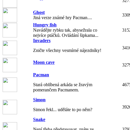
327
Ghost
330
Jiná verze známé hry Pacman....
Hungry fish
Navádějte rybku tak, abysežrala co
315
nejvíce ptáčků. Ovládání šipkama...
Invaders
341
Zničte všechny vesmírné nájezdníky!
Moon cave
327
Pacman
Stará oblíbená arkáda se žravým
467
pomerančem Pacmanem.
Simon
392
Simon řekl... uděláte to po něm?
Snake
Není třeba představovat, znáte ze
379