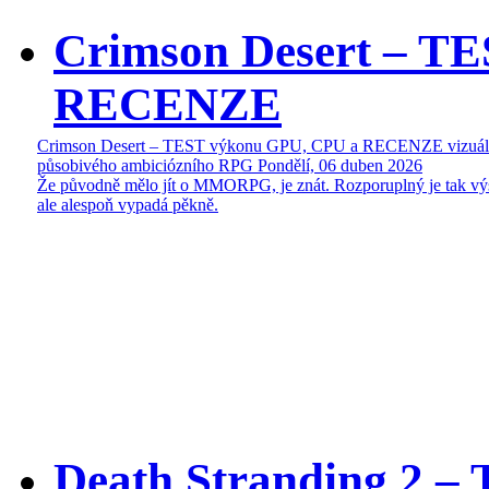
Crimson Desert – T
RECENZE
Crimson Desert – TEST výkonu GPU, CPU a RECENZE vizuál
působivého ambiciózního RPG
Pondělí, 06 duben 2026
Že původně mělo jít o MMORPG, je znát. Rozporuplný je tak vý
ale alespoň vypadá pěkně.
Death Stranding 2 