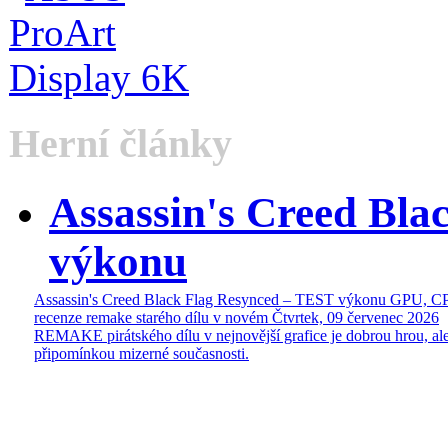
Herní články
Assassin's Creed Bl
výkonu
Assassin's Creed Black Flag Resynced – TEST výkonu GPU, C
recenze remake starého dílu v novém
Čtvrtek, 09 červenec 2026
REMAKE pirátského dílu v nejnovější grafice je dobrou hrou, ale
připomínkou mizerné současnosti.