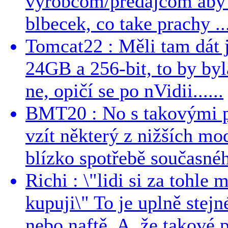
vyrobcom/predajcom aby z
blbecek, co take prachy ..
Tomcat22 : Měli tam dát 
24GB a 256-bit, to by byla
ne, opičí se po nVidii......
BMT20 : No s takovými p
vzít některý z nižších mo
blízko spotřebě současnéh
Richi : \"lidi si za tohle
kupuji\" To je uplně stejn
nebo naftě. A, že takové p