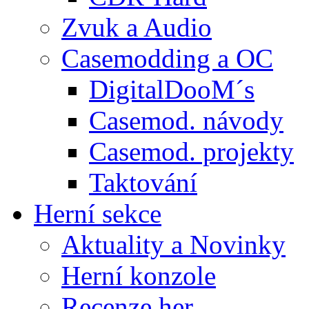
Zvuk a Audio
Casemodding a OC
DigitalDooM´s
Casemod. návody
Casemod. projekty
Taktování
Herní sekce
Aktuality a Novinky
Herní konzole
Recenze her