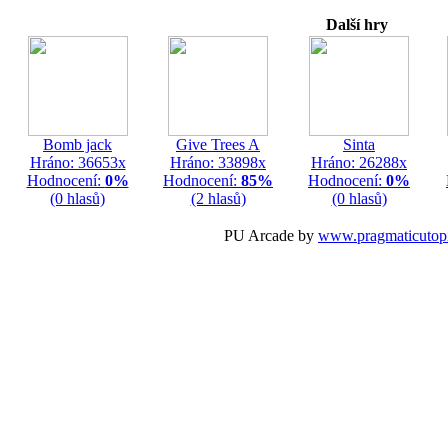
Další hry
Bomb jack
Give Trees A
Sinta
Hráno: 36653x
Hráno: 33898x
Hráno: 26288x
Hodnocení:
0%
Hodnocení:
85%
Hodnocení:
0%
(0 hlasů)
(2 hlasů)
(0 hlasů)
PU Arcade by
www.pragmaticutop