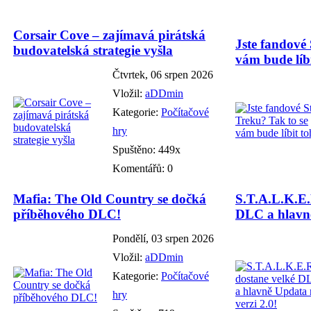
Corsair Cove – zajímavá pirátská
Jste fandové 
budovatelská strategie vyšla
vám bude líbi
Čtvrtek, 06 srpen 2026
Vložil:
aDDmin
Kategorie:
Počítačové
hry
Spuštěno: 449x
Komentářů: 0
Mafia: The Old Country se dočká
S.T.A.L.K.E.
příběhového DLC!
DLC a hlavně
Pondělí, 03 srpen 2026
Vložil:
aDDmin
Kategorie:
Počítačové
hry