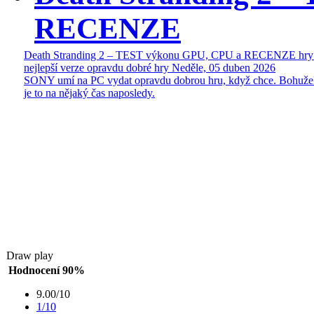
RECENZE
Death Stranding 2 – TEST výkonu GPU, CPU a RECENZE hry
nejlepší verze opravdu dobré hry
Neděle, 05 duben 2026
SONY umí na PC vydat opravdu dobrou hru, když chce. Bohuže
je to na nějaký čas naposledy.
Draw play
Hodnocení 90%
9.00/10
1/10