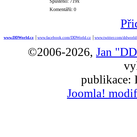
Spuštěno: 719x
Komentářů: 0
Při
www.DDWorld.cz
│
www.facebook.com/DDWorld.cz
│
www.twitter.com/ddworld
©2006-2026,
Jan "DD
vy
publikace:
Joomla! modif