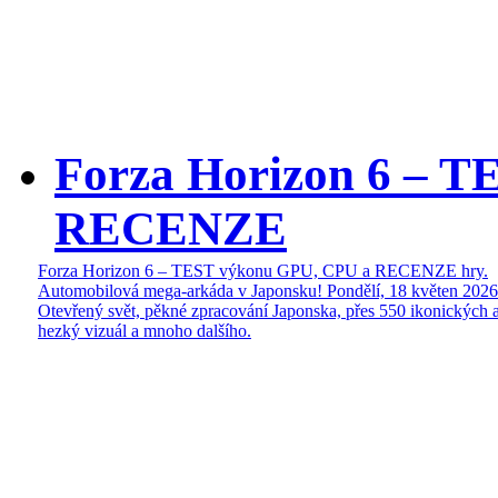
Forza Horizon 6 – 
RECENZE
Forza Horizon 6 – TEST výkonu GPU, CPU a RECENZE hry.
Automobilová mega-arkáda v Japonsku!
Pondělí, 18 květen 2026
Otevřený svět, pěkné zpracování Japonska, přes 550 ikonických a
hezký vizuál a mnoho dalšího.