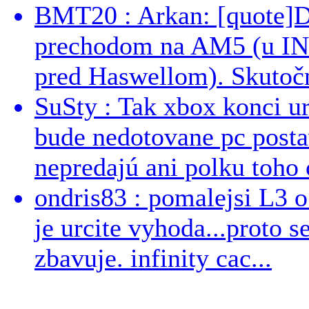
BMT20 : Arkan: [quote]De
prechodom na AM5 (u INT
pred Haswellom). Skutočn
SuSty : Tak xbox konci ur
bude nedotovane pc post
nepredajú ani polku toho c
ondris83 : pomalejsi L3 o
je urcite vyhoda...proto 
zbavuje. infinity cac...