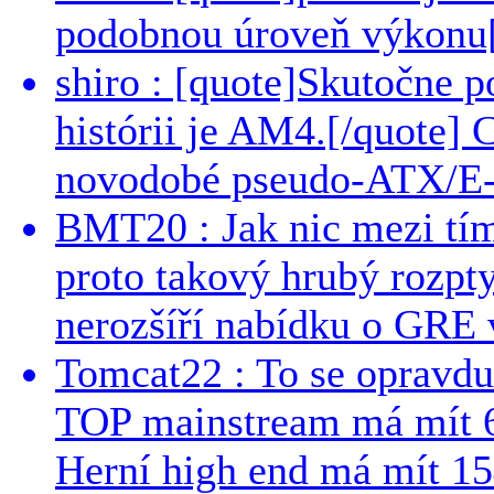
podobnou úroveň výkonu[/
shiro : [quote]Skutočne 
histórii je AM4.[/quote]
novodobé pseudo-ATX/E-
BMT20 : Jak nic mezi tí
proto takový hrubý rozpt
nerozšíří nabídku o GRE v
Tomcat22 : To se opravdu
TOP mainstream má mít 
Herní high end má mít 15