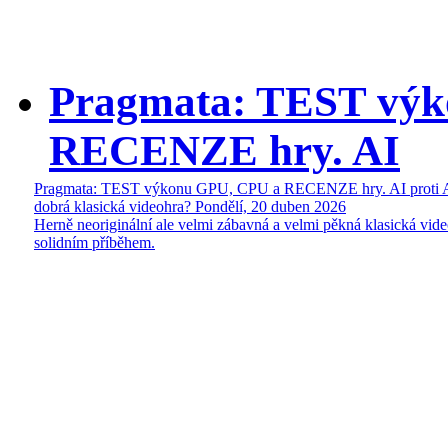
Pragmata: TEST vý
RECENZE hry. AI
Pragmata: TEST výkonu GPU, CPU a RECENZE hry. AI proti 
dobrá klasická videohra?
Pondělí, 20 duben 2026
Herně neoriginální ale velmi zábavná a velmi pěkná klasická vide
solidním příběhem.