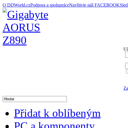
O DDWorld.cz
Podpora a spolupráce
Navštivte náš FACEBOOK
Sle
Už
Za
Přidat k oblíbeným
PC a komponenty