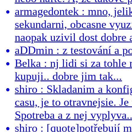
armagedontek : mno, jeli
sekundarni, obcasne vyuzi
naopak uzivil dost dobre a
aDDmin : z testování a pou
Belka : nj lidi si za tohl
kupuji.. dobre jim tak...
shiro : Skladanim a konfi
casu, je to otravnejsie. Je
Spotreba a z nej vyplyva..
shiro : [quote]potřebují 