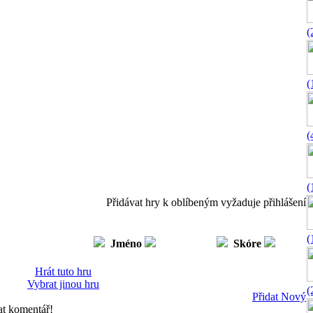
(
(
(
(
Přidávat hry k oblíbeným vyžaduje přihlášení
(
Jméno
Skóre
Hrát tuto hru
Vybrat jinou hru
(
Přidat Nový
at komentář!