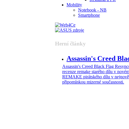
Mobility
Notebook - NB
Smartphone
Herní články
Assassin's Creed Bl
Assassin's Creed Black Flag Resy
recenze remake starého dílu v nové
REMAKE pirátského dílu v nejnovější
připomínkou mizerné současnosti.