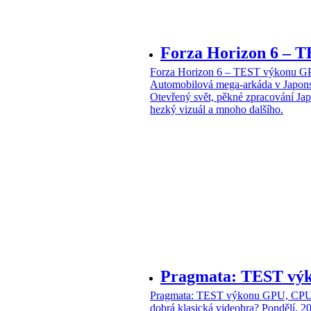
Forza Horizon 6 –
Forza Horizon 6 – TEST výkonu 
Automobilová mega-arkáda v Japon
Otevřený svět, pěkné zpracování Jap
hezký vizuál a mnoho dalšího.
Pragmata: TEST vý
Pragmata: TEST výkonu GPU, CPU 
dobrá klasická videohra?
Pondělí, 2