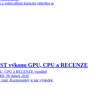
á a velmi pěkná klasická videohra se
TEST výkonu GPU, CPU a RECENZE
PU, CPU a RECENZE vizuálně
ělí, 06 duben 2026
nát. Rozporuplný je tak výsledek,