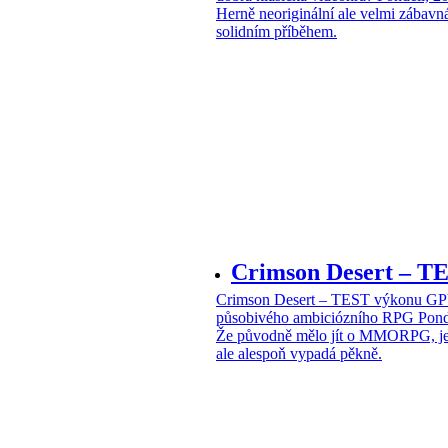
Herně neoriginální ale velmi zábavn
solidním příběhem.
Crimson Desert – 
Crimson Desert – TEST výkonu G
působivého ambiciózního RPG
Pond
Že původně mělo jít o MMORPG, je z
ale alespoň vypadá pěkně.