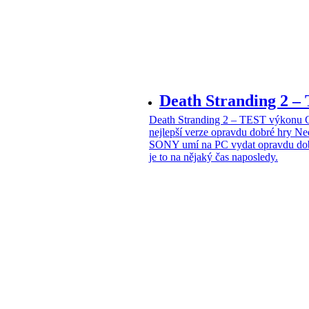
Death Stranding 2
Death Stranding 2 – TEST výkon
nejlepší verze opravdu dobré hry
Ne
SONY umí na PC vydat opravdu dob
je to na nějaký čas naposledy.