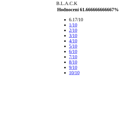
B.L.A.C.K
Hodnocení 61.666666666667%
6.17/10
1/10
2/10
3/10
4/10
5/10
6/10
7/10
8/10
9/10
10/10