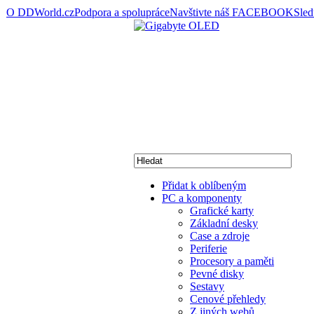
O DDWorld.cz
Podpora a spolupráce
Navštivte náš FACEBOOK
Sle
Přidat k oblíbeným
PC a komponenty
Grafické karty
Základní desky
Case a zdroje
Periferie
Procesory a paměti
Pevné disky
Sestavy
Cenové přehledy
Z jiných webů