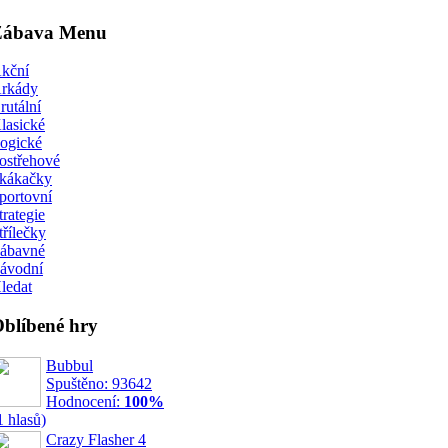
Zábava Menu
kční
rkády
rutální
lasické
ogické
ostřehové
kákačky
portovní
trategie
třílečky
ábavné
ávodní
ledat
blíbené hry
Bubbul
Spuštěno: 93642
Hodnocení:
100%
1 hlasů)
Crazy Flasher 4