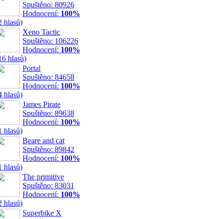
Spuštěno: 80926
Hodnocení:
100%
2 hlasů)
Xeno Tactic
Spuštěno: 106226
Hodnocení:
100%
16 hlasů)
Portal
Spuštěno: 84658
Hodnocení:
100%
4 hlasů)
James Pirate
Spuštěno: 89638
Hodnocení:
100%
1 hlasů)
Beare and cat
Spuštěno: 89842
Hodnocení:
100%
1 hlasů)
The primitive
Spuštěno: 83031
Hodnocení:
100%
2 hlasů)
Superbike X