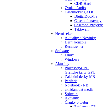
CDR-Hard
Zvuk a Audio
Casemodding a OC
DigitalDooM´s
Casemod. návody
Casemod. projekty
Taktování
Herní sekce
Aktuality a Novinky
Herní konzole
Recenze her
Software
Linux
Windows
Aktuality
Procesory-CPU
Grafické karty-GPU
Základní desky-MB
Periferie
Notebook - NB
ukládání dat-média
Software
Aktuality
Články o webu
Reklama a PR