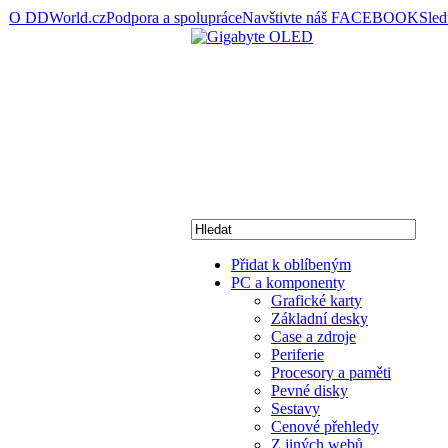
O DDWorld.cz
Podpora a spolupráce
Navštivte náš FACEBOOK
Sle
Přidat k oblíbeným
PC a komponenty
Grafické karty
Základní desky
Case a zdroje
Periferie
Procesory a paměti
Pevné disky
Sestavy
Cenové přehledy
Z jiných webů