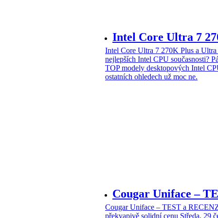
Intel Core Ultra 7 2
Intel Core Ultra 7 270K Plus a Ul
nejlepších Intel CPU současnosti?
Pá
TOP modely desktopových Intel CPU
ostatních ohledech už moc ne.
Cougar Uniface – T
Cougar Uniface – TEST a RECENZE
překvapivě solidní cenu
Středa, 29 