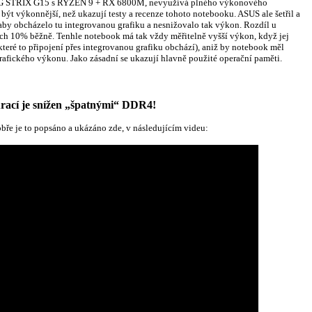
OG STRIX G15 s RYZEN 9 + RX 6800M, nevyužívá plného výkonového
t výkonnější, než ukazují testy a recenze tohoto notebooku. ASUS ale šetřil a
, aby obcházelo tu integrovanou grafiku a nesnižovalo tak výkon. Rozdíl u
ch 10% běžně. Tenhle notebook má tak vždy měřitelně vyšší výkon, když jej
teré to připojení přes integrovanou grafiku obchází), aniž by notebook měl
grafického výkonu. Jako zásadní se ukazují hlavně použité operační paměti.
ací je snížen „špatnými“ DDR4!
obře je to popsáno a ukázáno zde, v následujícím videu: