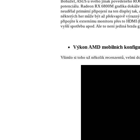
Bohužel, ASUS u svého jinak povedeného R
potenciálu. Radeon RX 6800M grafika dokáže bý
neudělal primární připojení na ten displej tak
některých her může být až překvapivě výrazný
připojíte k externímu monitoru přes to HDMI (k
vyšší spotřebu apod. Ale to není jediná brzda 
Výkon AMD mobilních konfigur
Všimlo si toho už několik recenzentů, velmi d