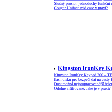
Slušný prostor, jednoduchý funkční 
Cougar Uniface mid case v praxi?
Kingston IronKey 
Kingston IronKey Keypad 200 – 
flash disku pro bezpečí dat na cesty
Dost možná nejpropracovanější řeše
Odolné a šifrované. Jaké je v praxi?