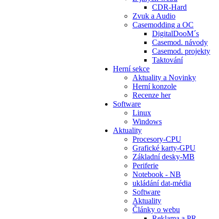
CDR-Hard
Zvuk a Audio
Casemodding a OC
DigitalDooM´s
Casemod. návody
Casemod. projekty
Taktování
Herní sekce
Aktuality a Novinky
Herní konzole
Recenze her
Software
Linux
Windows
Aktuality
Procesory-CPU
Grafické karty-GPU
Základní desky-MB
Periferie
Notebook - NB
ukládání dat-média
Software
Aktuality
Články o webu
Reklama a PR