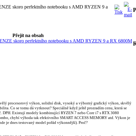
NZE skoro perfektního notebooku s AMD RYZEN 9 a
P
Přejít na obsah
NZE skoro perfektního notebooku s AMD RYZEN 9 a RX 6800M
Skvělý procesorový výkon, solidní disk, vysoký a výborný grafický výkon, skvělý
bilita. Co se tomu dá vytknout? Speciálně když ještě prozradím cenu, která se
č. DPH. Existují modely kombinující RYZEN 7 nebo Core i7 s RTX 3080
bré kombo, chybí výhoda tak efektivního SMART ACCESS MEMORY atd. Výkon je
inde je dnes testovaný model pořád výkonnější). Proč?