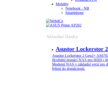
Mobility
Notebook - NB
Smartphone
Aktuální články
Asustor Lockerstor
Asustor Lockerstor 2 Gen2+ AS6
flexibilní domácí NAS pro HDD i 
Moderní NAS v základní verzi pro 
řešení do domácnosti.