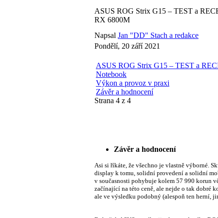
ASUS ROG Strix G15 – TEST a RECE
RX 6800M
Napsal
Jan "DD" Stach a redakce
Pondělí, 20 září 2021
ASUS ROG Strix G15 – TEST a RECE
Notebook
Výkon a provoz v praxi
Závěr a hodnocení
Strana 4 z 4
Závěr a hodnocení
Asi si říkáte, že všechno je vlastně výborné. 
display k tomu, solidní provedení a solidní mo
v současnosti pohybuje kolem 57 990 korun v
začínající na této ceně, ale nejde o tak do
ale ve výsledku podobný (alespoň ten herní, j