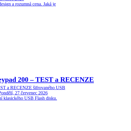
design a rozumná cena. Jaká je
Keypad 200 – TEST a RECENZE
TEST a RECENZE šifrovaného USB
Pondělí, 27 červenec 2026
ní klasického USB Flash disku.