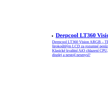
Deepcool LT360 Vi
Deepcool LT360 Vision ARGB – T
širokoúhlým LCD za rozumné peníz
Klasické kvalitní AiO chlazení CPU
displej a nestojí nesmysl?