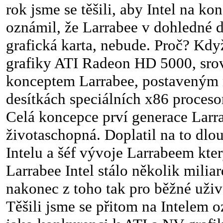
rok jsme se těšili, aby Intel na ko
oznámil, že Larrabee v dohledné 
grafická karta, nebude. Proč? Když
grafiky ATI Radeon HD 5000, srov
konceptem Larrabee, postaveným 
desítkách speciálních x86 procesor
Celá koncepce prví generace Larr
životaschopná. Doplatil na to dlo
Intelu a šéf vývoje Larrabeem kter
Larrabee Intel stálo několik milia
nakonec z toho tak pro běžné uživ
Těšili jsme se přitom na Intelem 