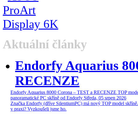
Aktuální články
Endorfy Aquarius 80
RECENZE
Endorfy Aquarius 8000 Corona – TEST a RECENZE TOP mode
panoramatické PC skříně od Endorfy
Středa, 05 srpen 2026
Značka Endorfy (dříve SilentiumPC) má nový TOP model skříně.
v praxi? Vyzkoušeli jsme ho.