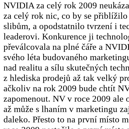
NVIDIA za celý rok 2009 neukáza
za celý rok nic, co by se přiblíži
slibům, a opodstatnilo tvrzení i 
leaderovi. Konkurence ji technol
převálcovala na plné čáře a NVIDI
svého léta budovaného marketingu
nad realitu a sílu skutečných techn
z hlediska prodejů až tak velký p
ačkoliv na rok 2009 bude chtít N
zapomenout. NV v roce 2009 ale o
až může s lhaním v marketingu zajít
daleko. Přesto to na první místo 