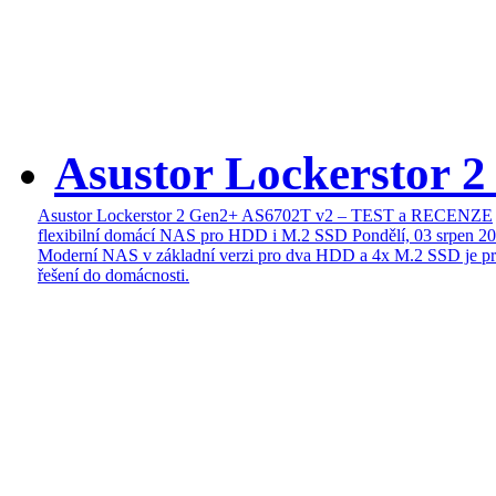
Asustor Lockerstor 
Asustor Lockerstor 2 Gen2+ AS6702T v2 – TEST a RECENZE
flexibilní domácí NAS pro HDD i M.2 SSD
Pondělí, 03 srpen 2
Moderní NAS v základní verzi pro dva HDD a 4x M.2 SSD je pr
řešení do domácnosti.