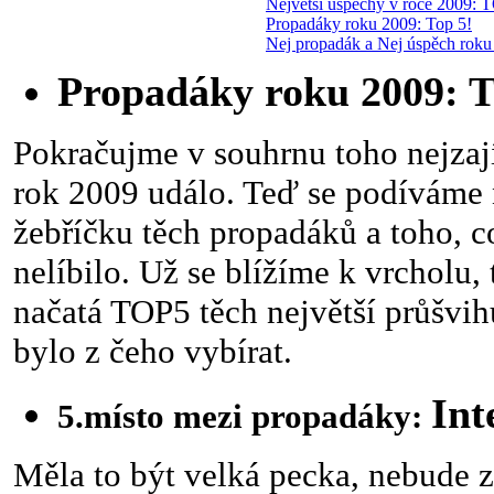
Největsí úspěchy v roce 2009: 
Propadáky roku 2009: Top 5!
Nej propadák a Nej úspěch roku
Propadáky roku 2009: 
Pokračujme v souhrnu toho nejzají
rok 2009 událo. Teď se podíváme
žebříčku těch propadáků a toho, c
nelíbilo. Už se blížíme k vrcholu, 
načatá TOP5 těch největší průšvih
bylo z čeho vybírat.
Int
5.místo mezi propadáky:
Měla to být velká pecka, nebude z