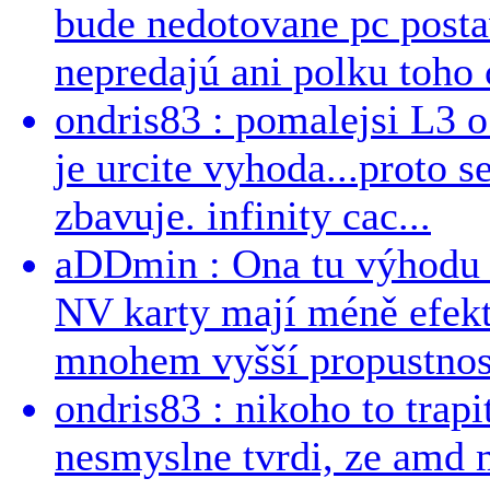
bude nedotovane pc post
nepredajú ani polku toho c
ondris83 : pomalejsi L3 o
je urcite vyhoda...proto 
zbavuje. infinity cac...
aDDmin : Ona tu výhodu a
NV karty mají méně efekt
mnohem vyšší propustnost
ondris83 : nikoho to trapi
nesmyslne tvrdi, ze amd m