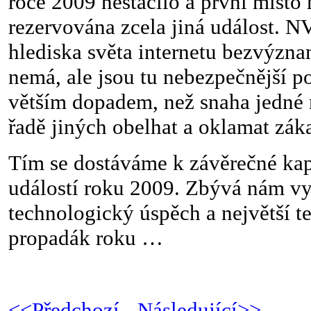
roce 2009 nestačilo a první místo
rezervována zcela jiná událost. NV
hlediska světa internetu bezvýznam
nemá, ale jsou tu nebezpečnější p
větším dopadem, než snaha jedné 
řadě jiných obelhat a oklamat zá
Tím se dostáváme k závěrečné kap
událostí roku 2009. Zbývá nám vyh
technologický úspěch a největší 
propadák roku …
<<Předchozí
-
Následující>>