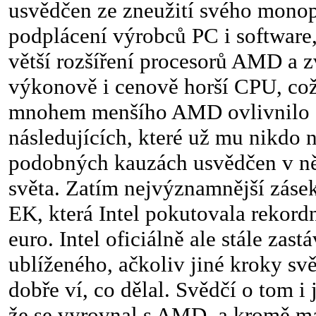
usvědčen ze zneužití svého monop
podplácení výrobců PC i software
větší rozšíření procesorů AMD a z
výkonově i cenově horší CPU, což
mnohem menšího AMD ovlivnilo d
následujících, které už mu nikdo ne
podobných kauzách usvědčen v ně
světa. Zatím nejvýznamnější záse
EK, která Intel pokutovala rekord
euro. Intel oficiálně ale stále zast
ublíženého, ačkoliv jiné kroky sv
dobře ví, co dělal. Svědčí o tom i 
že se vyrovnal s AMD, a kromě ma