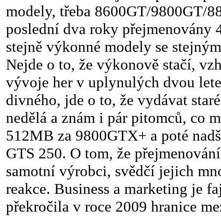
modely, třeba 8600GT/9800GT/8
poslední dva roky přejmenovány 4
stejně výkonné modely se stejným
Nejde o to, že výkonově stačí, vz
vývoje her v uplynulých dvou lete
divného, jde o to, že vydávat staré
nedělá a znám i pár pitomců, co 
512MB za 9800GTX+ a poté nadš
GTS 250. O tom, že přejmenování 
samotní výrobci, svědčí jejich mn
reakce. Business a marketing je f
překročila v roce 2009 hranice mez