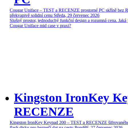
Cougar Uniface – TEST a RECENZE prostorné PC skříně bez 
překvapivě solidní cenu
Středa, 29 červenec 2026
Slušný prostor, jednoduchý funkční design a rozumná cena. Jaká 
Cougar Uniface mid case v praxi?
Kingston IronKey Ke
RECENZE
Kingston IronKey Keypad 200 – TEST a RECENZE šifrované
flash disku pro bezpečí dat na cesty
Pondělí, 27 červenec 2026