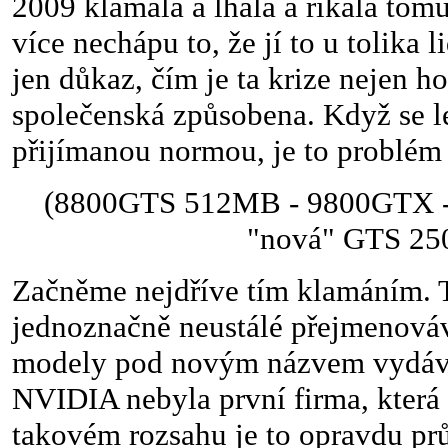
2009 klamala a lhala a říkala tom
více nechápu to, že jí to u tolika l
jen důkaz, čím je ta krize nejen ho
společenská způsobena. Když se l
přijímanou normou, je to problé
(8800GTS 512MB - 9800GTX -
"nová" GTS 25
Začněme nejdříve tím klamáním. T
jednoznačně neustálé přejmenovává
modely pod novým názvem vydávat
NVIDIA nebyla první firma, která t
takovém rozsahu je to opravdu pr