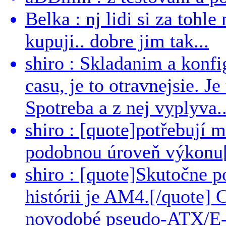
Belka : nj lidi si za tohl
kupuji.. dobre jim tak...
shiro : Skladanim a konfi
casu, je to otravnejsie. Je
Spotreba a z nej vyplyva..
shiro : [quote]potřebují 
podobnou úroveň výkonu[/
shiro : [quote]Skutočne 
histórii je AM4.[/quote]
novodobé pseudo-ATX/E-