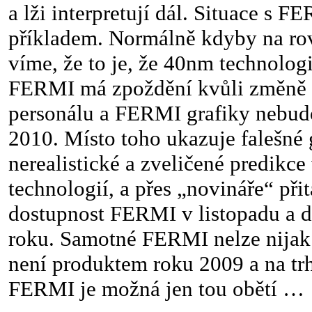
a lži interpretují dál. Situace s 
příkladem. Normálně kdyby na rovi
víme, že to je, že 40nm technologi
FERMI má zpoždění kvůli změně s
personálu a FERMI grafiky nebud
2010. Místo toho ukazuje falešné 
nerealistické a zveličené predikc
technologií, a přes „novináře“ při
dostupnost FERMI v listopadu a d
roku. Samotné FERMI nelze nijak 
není produktem roku 2009 a na trh
FERMI je možná jen tou obětí …