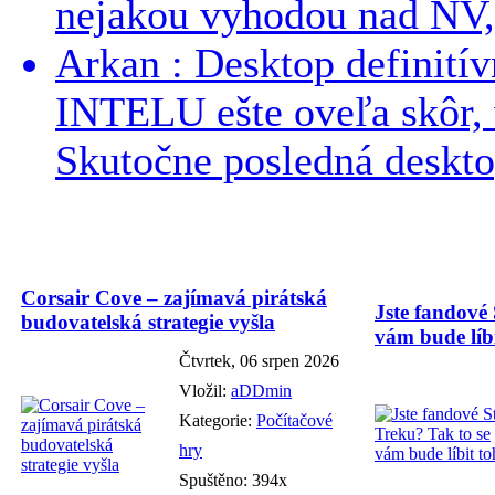
nejakou vyhodou nad NV, 
Arkan : Desktop definit
INTELU ešte oveľa skôr,
Skutočne posledná desktop
Corsair Cove – zajímavá pirátská
Jste fandové 
budovatelská strategie vyšla
vám bude líbi
Čtvrtek, 06 srpen 2026
Vložil:
aDDmin
Kategorie:
Počítačové
hry
Spuštěno: 394x