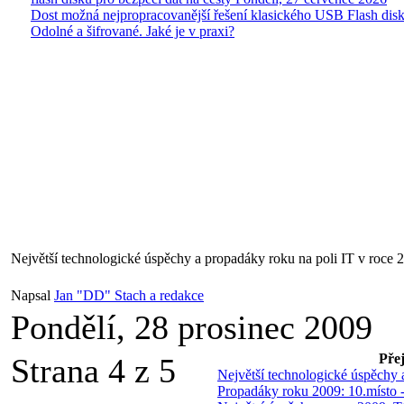
Dost možná nejpropracovanější řešení klasického USB Flash disk
Odolné a šifrované. Jaké je v praxi?
Největší technologické úspěchy a propadáky roku na poli IT v roce 
Napsal
Jan "DD" Stach a redakce
Pondělí, 28 prosinec 2009
Přej
Strana 4 z 5
Největší technologické úspěchy 
Propadáky roku 2009: 10.místo -