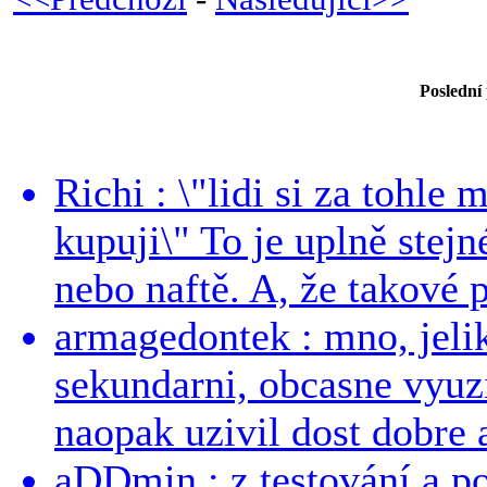
Poslední
Richi : \"lidi si za tohle
kupuji\" To je uplně stejn
nebo naftě. A, že takové p
armagedontek : mno, jeli
sekundarni, obcasne vyuzi
naopak uzivil dost dobre a
aDDmin : z testování a pou