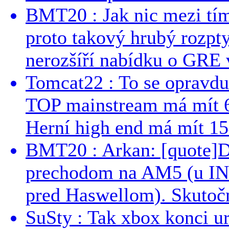
BMT20 : Jak nic mezi tí
proto takový hrubý rozpt
nerozšíří nabídku o GRE v
Tomcat22 : To se opravdu
TOP mainstream má mít 
Herní high end má mít 15
BMT20 : Arkan: [quote]De
prechodom na AM5 (u INT
pred Haswellom). Skutočn
SuSty : Tak xbox konci ur