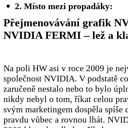
2. Místo mezi propadáky:
Přejmenovávání grafik N
NVIDIA FERMI – lež a k
Na poli HW asi v roce 2009 je nej
společnost NVIDIA. V podstatě co s
zaručeně nestalo nebo to bylo úpl
nikdy nebyl o tom, říkat celou pr
svým marketingem dospěla spíše do
pravdu vůbec a rovnou lhát. NVID