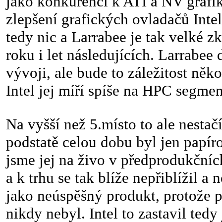
jako konkurenci k ATI a NV grafi
zlepšení grafických ovladačů Inte
tedy nic a Larrabee je tak velké z
roku i let následujících. Larrabee 
vývoji, ale bude to záležitost něko
Intel jej míří spíše na HPC segmen
Na vyšší než 5.místo to ale nestač
podstatě celou dobu byl jen papír
jsme jej na živo v předprodukčníc
a k trhu se tak blíže nepřiblížil a 
jako neúspěšný produkt, protože 
nikdy nebyl. Intel to zastavil tedy 