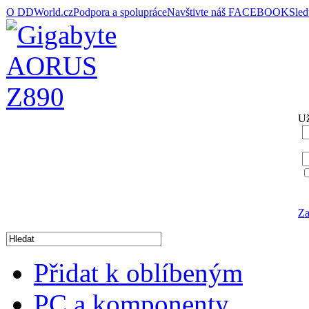
O DDWorld.cz
Podpora a spolupráce
Navštivte náš FACEBOOK
Sle
Už
Za
Přidat k oblíbeným
PC a komponenty