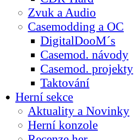
Zvuk a Audio
Casemodding a OC
DigitalDooM´s
Casemod. návody
Casemod. projekty
Taktování
Herní sekce
Aktuality a Novinky
Herní konzole
Recenze her