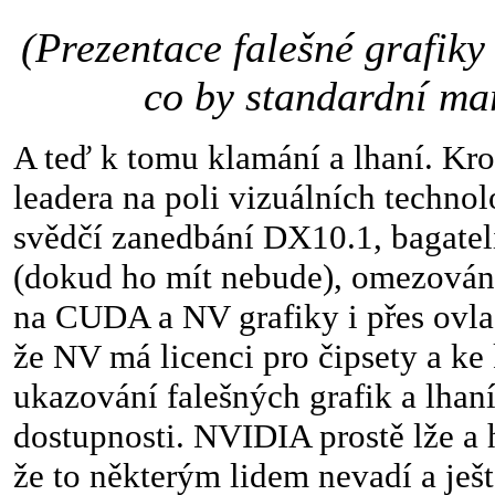
(Prezentace falešné grafiky
co by standardní ma
A teď k tomu klamání a lhaní. Kr
leadera na poli vizuálních technol
svědčí zanedbání DX10.1, bagate
(dokud ho mít nebude), omezován
na CUDA a NV grafiky i přes ovla
že NV má licenci pro čipsety a ke
ukazování falešných grafik a lhaní
dostupnosti. NVIDIA prostě lže a h
že to některým lidem nevadí a ješt