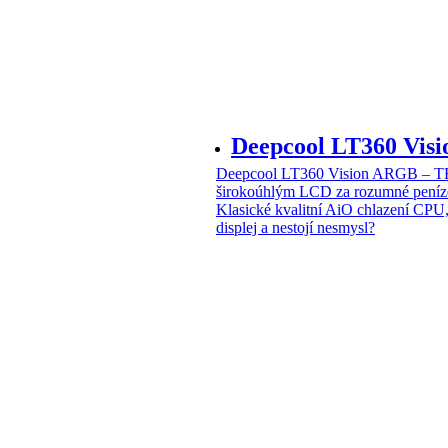
Deepcool LT360 Vi
Deepcool LT360 Vision ARGB – T
širokoúhlým LCD za rozumné peníz
Klasické kvalitní AiO chlazení CPU
displej a nestojí nesmysl?