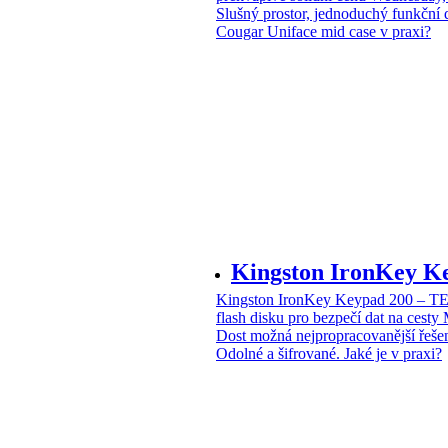
Slušný prostor, jednoduchý funkční 
Cougar Uniface mid case v praxi?
Kingston IronKey 
Kingston IronKey Keypad 200 – 
flash disku pro bezpečí dat na cesty
Dost možná nejpropracovanější řeše
Odolné a šifrované. Jaké je v praxi?