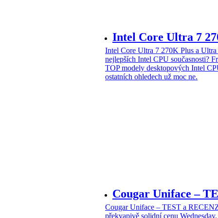
Intel Core Ultra 7 2
Intel Core Ultra 7 270K Plus a Ul
nejlepších Intel CPU současnosti?
Fr
TOP modely desktopových Intel CPU
ostatních ohledech už moc ne.
Cougar Uniface – T
Cougar Uniface – TEST a RECENZE
překvapivě solidní cenu
Wednesday, 