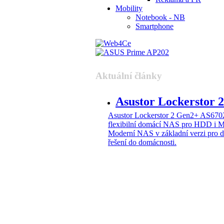
Mobility
Notebook - NB
Smartphone
Aktuální články
Asustor Lockerstor
Asustor Lockerstor 2 Gen2+ AS6
flexibilní domácí NAS pro HDD i 
Moderní NAS v základní verzi pro 
řešení do domácnosti.