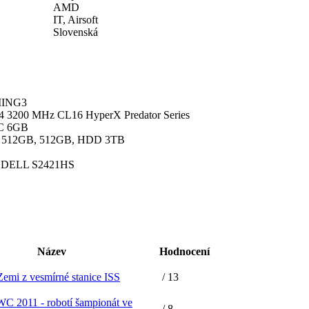
AMD
IT, Airsoft
Slovenská
MING3
 3200 MHz CL16 HyperX Predator Series
C 6GB
 512GB, 512GB, HDD 3TB
" DELL S2421HS
Název
Hodnocení
Zemi z vesmírné stanice ISS
/ 13
 2011 - robotí šampionát ve
/ 8