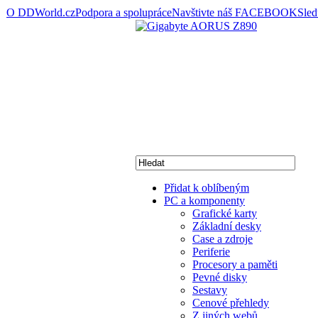
O DDWorld.cz
Podpora a spolupráce
Navštivte náš FACEBOOK
Sle
Přidat k oblíbeným
PC a komponenty
Grafické karty
Základní desky
Case a zdroje
Periferie
Procesory a paměti
Pevné disky
Sestavy
Cenové přehledy
Z jiných webů