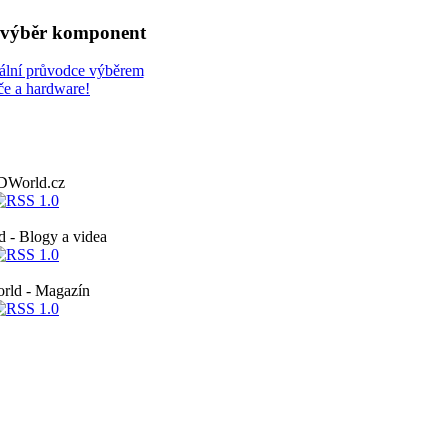
a výběr komponent
ální průvodce výběrem
če a hardware!
DWorld.cz
- Blogy a videa
ld - Magazín