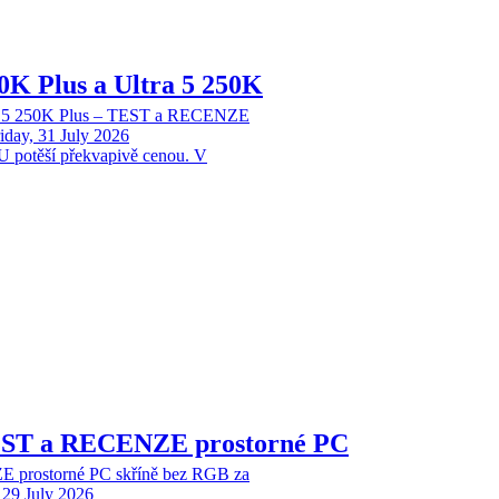
70K Plus a Ultra 5 250K
tra 5 250K Plus – TEST a RECENZE
iday, 31 July 2026
 potěší překvapivě cenou. V
EST a RECENZE prostorné PC
 prostorné PC skříně bez RGB za
29 July 2026