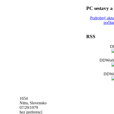
PC sestavy 
Podrobný aktu
počíta
RSS
D
DDWorld 
DDWor
1654
Nitra, Slovensko
07/29/1979
bez preferencí