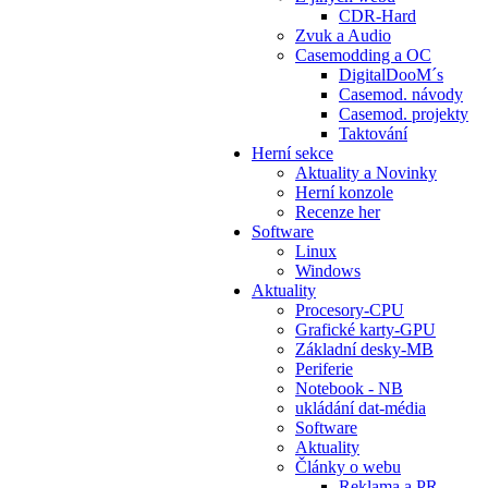
CDR-Hard
Zvuk a Audio
Casemodding a OC
DigitalDooM´s
Casemod. návody
Casemod. projekty
Taktování
Herní sekce
Aktuality a Novinky
Herní konzole
Recenze her
Software
Linux
Windows
Aktuality
Procesory-CPU
Grafické karty-GPU
Základní desky-MB
Periferie
Notebook - NB
ukládání dat-média
Software
Aktuality
Články o webu
Reklama a PR