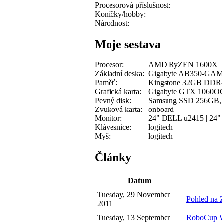
Procesorová příslušnost:
Koníčky/hobby:
Národnost:
Moje sestava
Procesor:
AMD RyZEN 1600X
Základní deska:
Gigabyte AB350-GA
Paměť:
Kingstone 32GB DDR4
Grafická karta:
Gigabyte GTX 1060O
Pevný disk:
Samsung SSD 256GB,
Zvuková karta:
onboard
Monitor:
24" DELL u2415 | 24
Klávesnice:
logitech
Myš:
logitech
Články
Datum
Tuesday, 29 November
Pohled na 
2011
Tuesday, 13 September
RoboCup WC