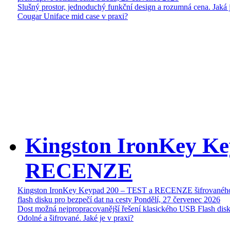
Slušný prostor, jednoduchý funkční design a rozumná cena. Jaká 
Cougar Uniface mid case v praxi?
Kingston IronKey Ke
RECENZE
Kingston IronKey Keypad 200 – TEST a RECENZE šifrované
flash disku pro bezpečí dat na cesty
Pondělí, 27 červenec 2026
Dost možná nejpropracovanější řešení klasického USB Flash disk
Odolné a šifrované. Jaké je v praxi?