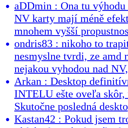
aDDmin : Ona tu výhodu a
NV karty mají méně efekt
mnohem vyšší propustnost
ondris83 : nikoho to trapi
nesmyslne tvrdi, ze amd m
nejakou vyhodou nad NV, 
Arkan : Desktop definit
INTELU ešte oveľa skôr,
Skutočne posledná desktop
Kastan42 : Pokud jsem tro