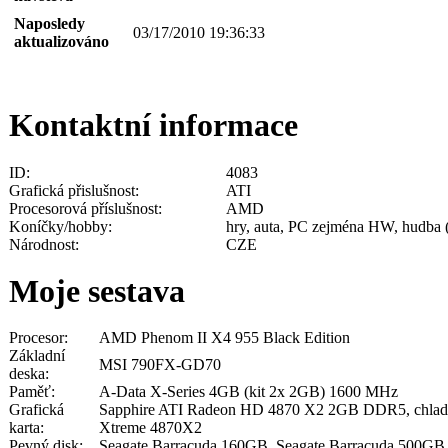
Naposledy
03/17/2010 19:36:33
aktualizováno
Kontaktní informace
ID:
4083
Grafická přislušnost:
ATI
Procesorová příslušnost:
AMD
Koníčky/hobby:
hry, auta, PC zejména HW, hudba (r
Národnost:
CZE
Moje sestava
Procesor:
AMD Phenom II X4 955 Black Edition
Základní
MSI 790FX-GD70
deska:
Paměť:
A-Data X-Series 4GB (kit 2x 2GB) 1600 MHz
Grafická
Sapphire ATI Radeon HD 4870 X2 2GB DDR5, chladič
karta:
Xtreme 4870X2
Pevný disk:
Seagate Barracuda 160GB, Seagate Barracuda 500GB