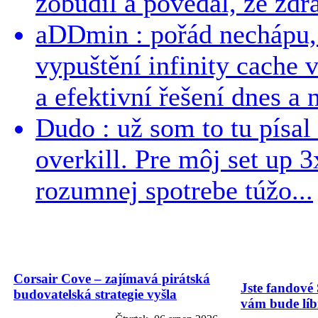
zobudil a povedal, ze zdra
aDDmin : pořád nechápu, 
vypuštění infinity cache v
a efektivní řešení dnes a n
Dudo : už som to tu písal 
overkill. Pre môj set up 
rozumnej spotrebe túžo...
Corsair Cove – zajímavá pirátská
Jste fandové 
budovatelská strategie vyšla
vám bude líbi