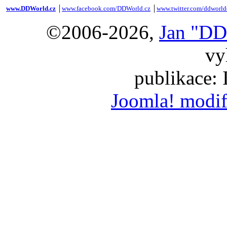
www.DDWorld.cz
│
www.facebook.com/DDWorld.cz
│
www.twitter.com/ddworld
©2006-2026,
Jan "DD
vy
publikace:
Joomla! modif