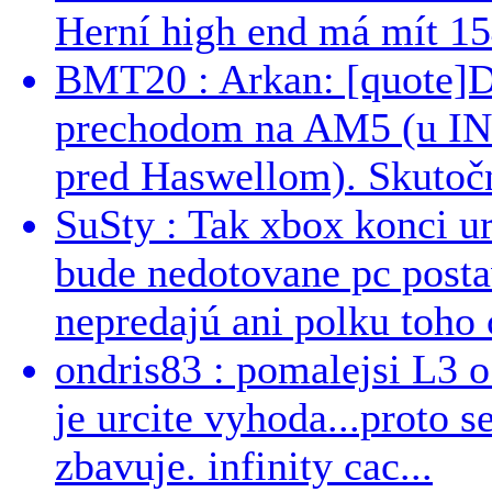
Herní high end má mít 15
BMT20 : Arkan: [quote]De
prechodom na AM5 (u INT
pred Haswellom). Skutočn
SuSty : Tak xbox konci ur
bude nedotovane pc post
nepredajú ani polku toho c
ondris83 : pomalejsi L3 o
je urcite vyhoda...proto 
zbavuje. infinity cac...