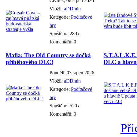
Čtvrtek, 06 srpen 2026
Vložil:
aDDmin
Kategorie:
Počítačové
hry
Spuštěno: 289x
Komentářů: 0
Mafia: The Old Country se dočká
S.T.A.L.K.E.
příběhového DLC!
DLC a hlavně
Pondělí, 03 srpen 2026
Vložil:
aDDmin
Kategorie:
Počítačové
hry
Spuštěno: 520x
Komentářů: 0
Při