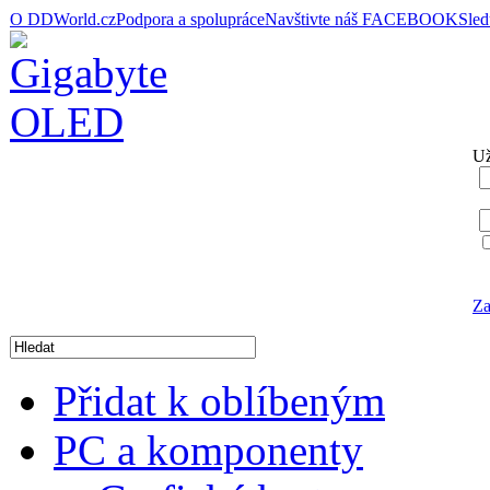
O DDWorld.cz
Podpora a spolupráce
Navštivte náš FACEBOOK
Sle
Už
Za
Přidat k oblíbeným
PC a komponenty