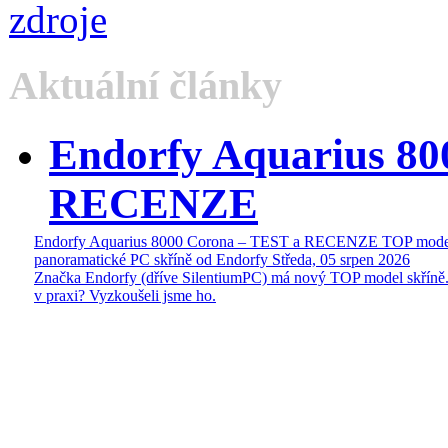
Aktuální články
Endorfy Aquarius 80
RECENZE
Endorfy Aquarius 8000 Corona – TEST a RECENZE TOP mode
panoramatické PC skříně od Endorfy
Středa, 05 srpen 2026
Značka Endorfy (dříve SilentiumPC) má nový TOP model skříně.
v praxi? Vyzkoušeli jsme ho.