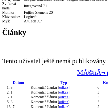
Zvuková
Integrovaná 7.1
karta:
Monitor:
Fujitsu Siemens 20'
Klávesnice:
Logitech
Myš:
A4Tech X7
Články
Tento uživatel ještě nemá publikovány 
MĂ©nĂ¬ po
Datum
Typ
Ko
1. 3.
Komentář článku [
odkaz
]
6
2. 1.
Komentář článku [
odkaz
]
3
5. 1.
Komentář článku [
odkaz
]
3
5. 3.
Komentář článku [
odkaz
]
3
18. 7.
Komentář článku [
odkaz
]
2