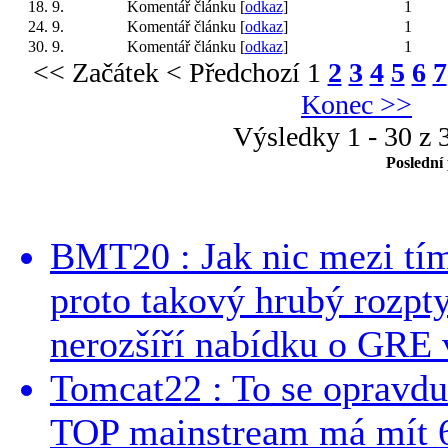
18. 9.
Komentář článku [
odkaz
]
1
24. 9.
Komentář článku [
odkaz
]
1
30. 9.
Komentář článku [
odkaz
]
1
<< Začátek
< Předchozí
1
2
3
4
5
6
7
Konec >>
Výsledky 1 - 30 z 
Poslední
BMT20 : Jak nic mezi tí
proto takový hrubý rozpt
nerozšíří nabídku o GRE v
Tomcat22 : To se opravdu
TOP mainstream má mít 