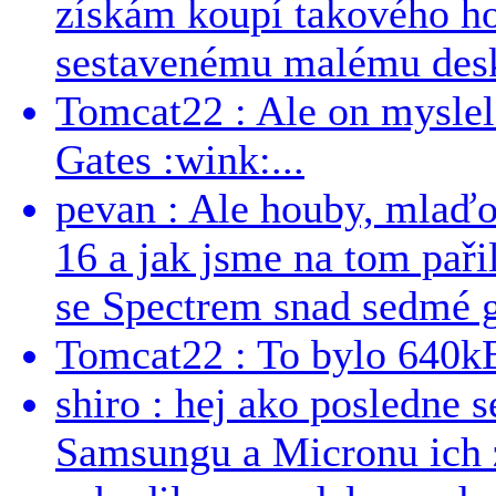
získám koupí takového h
sestavenému malému deskt
Tomcat22 : Ale on myslel 
Gates :wink:...
pevan : Ale houby, mlaď
16 a jak jsme na tom pařil
se Spectrem snad sedmé g
Tomcat22 : To bylo 640kB
shiro : hej ako posledne 
Samsungu a Micronu ich 