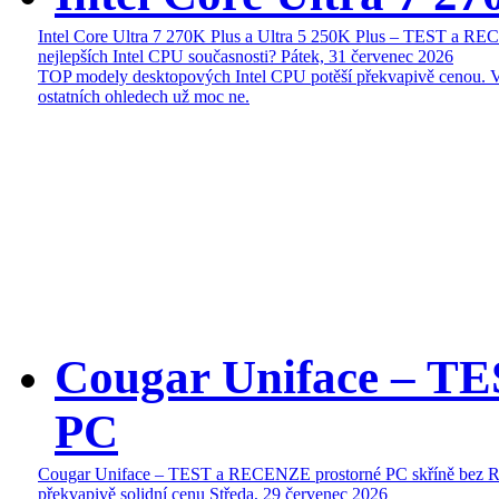
Intel Core Ultra 7 270K Plus a Ultra 5 250K Plus – TEST a R
nejlepších Intel CPU současnosti?
Pátek, 31 červenec 2026
TOP modely desktopových Intel CPU potěší překvapivě cenou. 
ostatních ohledech už moc ne.
Cougar Uniface – T
PC
Cougar Uniface – TEST a RECENZE prostorné PC skříně bez 
překvapivě solidní cenu
Středa, 29 červenec 2026