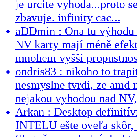
je urcite vyhoda...proto 
zbavuje. infinity cac...
aDDmin : Ona tu výhodu a
NV karty mají méně efekt
mnohem vyšší propustnost
ondris83 : nikoho to trapi
nesmyslne tvrdi, ze amd m
nejakou vyhodou nad NV, 
Arkan : Desktop definit
INTELU ešte oveľa skôr,