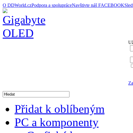
O DDWorld.cz
Podpora a spolupráce
Navštivte náš FACEBOOK
Sle
Už
Za
Přidat k oblíbeným
PC a komponenty