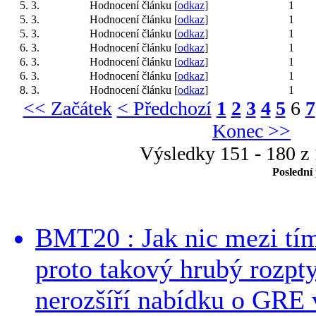
5. 3.
Hodnocení článku [
odkaz
]
1
5. 3.
Hodnocení článku [
odkaz
]
1
5. 3.
Hodnocení článku [
odkaz
]
1
6. 3.
Hodnocení článku [
odkaz
]
1
6. 3.
Hodnocení článku [
odkaz
]
1
6. 3.
Hodnocení článku [
odkaz
]
1
8. 3.
Hodnocení článku [
odkaz
]
1
<< Začátek
< Předchozí
1
2
3
4
5
6
7
Konec >>
Výsledky 151 - 180 z
Poslední
BMT20 : Jak nic mezi tí
proto takový hrubý rozpt
nerozšíří nabídku o GRE v