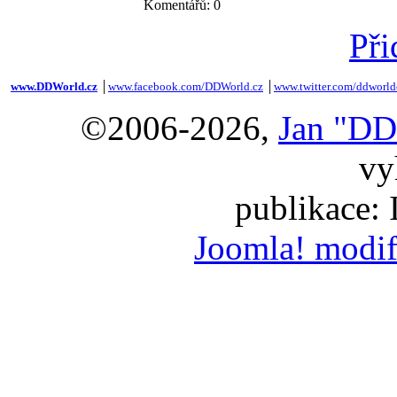
Komentářů: 0
Při
www.DDWorld.cz
│
www.facebook.com/DDWorld.cz
│
www.twitter.com/ddworld
©2006-2026,
Jan "DD
vy
publikace:
Joomla! modif