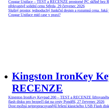
Cougar Uniface – TEST a RECENZE prostorné PC skříně bez 
překvapivě solidní cenu
Středa, 29 červenec 2026
Slušný prostor, jednoduchý funkční design a rozumná cena. Jaká 
Cougar Uniface mid case v praxi?
Kingston IronKey Ke
RECENZE
Kingston IronKey Keypad 200 – TEST a RECENZE šifrované
flash disku pro bezpečí dat na cesty
Pondělí, 27 červenec 2026
Dost možná nejpropracovanější řešení klasického USB Flash disk