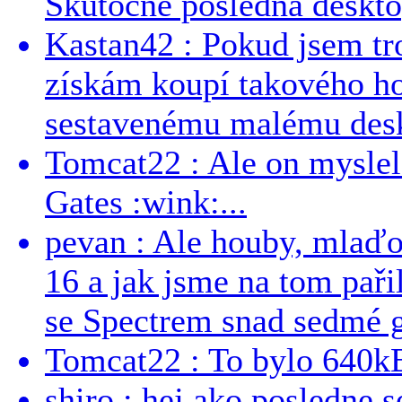
Skutočne posledná desktop
Kastan42 : Pokud jsem tro
získám koupí takového h
sestavenému malému deskt
Tomcat22 : Ale on myslel 
Gates :wink:...
pevan : Ale houby, mlaď
16 a jak jsme na tom pařil
se Spectrem snad sedmé g
Tomcat22 : To bylo 640kB
shiro : hej ako posledne 