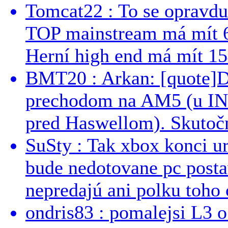
Tomcat22 : To se opravdu
TOP mainstream má mít 
Herní high end má mít 15
BMT20 : Arkan: [quote]De
prechodom na AM5 (u INT
pred Haswellom). Skutočn
SuSty : Tak xbox konci ur
bude nedotovane pc post
nepredajú ani polku toho c
ondris83 : pomalejsi L3 o