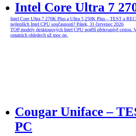
Intel Core Ultra 7 27
Intel Core Ultra 7 270K Plus a Ultra 5 250K Plus – TEST a R
nejlepších Intel CPU současnosti?
Pátek, 31 červenec 2026
TOP modely desktopových Intel CPU potěší překvapivě cenou. 
ostatních ohledech už moc ne.
Cougar Uniface – T
PC