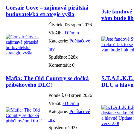
Corsair Cove – zajímavá pirátská
Jste fandové 
budovatelská strategie vyšla
vám bude líbi
Čtvrtek, 06 srpen 2026
Vložil:
aDDmin
Kategorie:
Počítačové
hry
Spuštěno: 328x
Komentářů: 0
Mafia: The Old Country se dočká
S.T.A.L.K.E.
příběhového DLC!
DLC a hlavně
Pondělí, 03 srpen 2026
Vložil:
aDDmin
Kategorie:
Počítačové
hry
Spuštěno: 592x