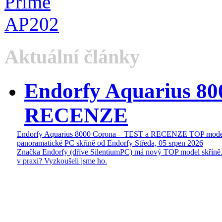
Aktuální články
Endorfy Aquarius 80
RECENZE
Endorfy Aquarius 8000 Corona – TEST a RECENZE TOP mode
panoramatické PC skříně od Endorfy
Středa, 05 srpen 2026
Značka Endorfy (dříve SilentiumPC) má nový TOP model skříně.
v praxi? Vyzkoušeli jsme ho.