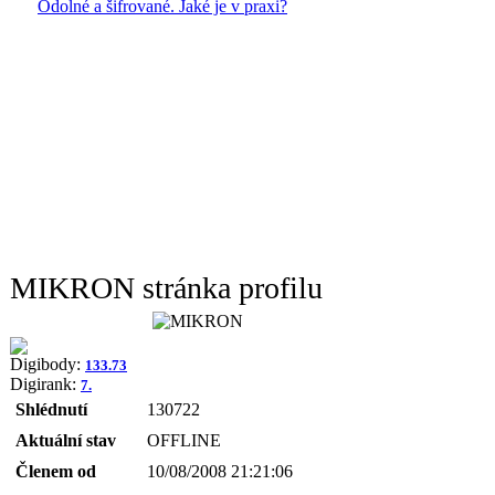
Odolné a šifrované. Jaké je v praxi?
MIKRON stránka profilu
Digibody:
133.73
Digirank:
7.
Shlédnutí
130722
Aktuální stav
OFFLINE
Členem od
10/08/2008 21:21:06