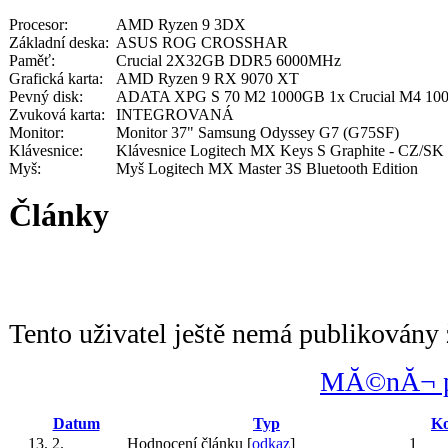
Procesor:
AMD Ryzen 9 3DX
Základní deska:
ASUS ROG CROSSHAR
Paměť:
Crucial 2X32GB DDR5 6000MHz
Grafická karta:
AMD Ryzen 9 RX 9070 XT
Pevný disk:
ADATA XPG S 70 M2 1000GB 1x Crucial M4 1
Zvuková karta:
INTEGROVANÁ
Monitor:
Monitor 37" Samsung Odyssey G7 (G75SF)
Klávesnice:
Klávesnice Logitech MX Keys S Graphite - CZ/SK
Myš:
Myš Logitech MX Master 3S Bluetooth Edition
Články
Tento uživatel ještě nemá publikovány 
MĂ©nĂ¬ po
Datum
Typ
Ko
13. 2.
Hodnocení článku [
odkaz
]
1