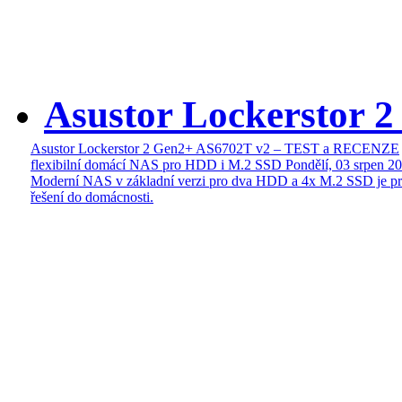
Asustor Lockerstor 
Asustor Lockerstor 2 Gen2+ AS6702T v2 – TEST a RECENZE
flexibilní domácí NAS pro HDD i M.2 SSD
Pondělí, 03 srpen 2
Moderní NAS v základní verzi pro dva HDD a 4x M.2 SSD je pr
řešení do domácnosti.