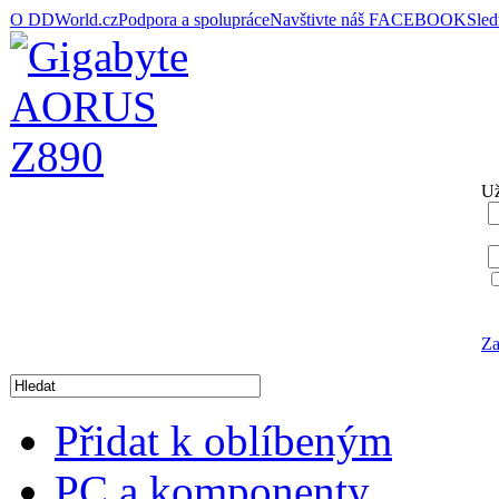
O DDWorld.cz
Podpora a spolupráce
Navštivte náš FACEBOOK
Sle
Už
Za
Přidat k oblíbeným
PC a komponenty