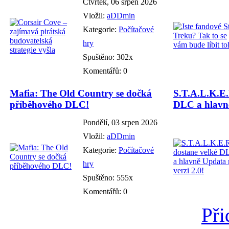
Čtvrtek, 06 srpen 2026
Vložil:
aDDmin
Kategorie:
Počítačové
hry
Spuštěno: 302x
Komentářů: 0
Mafia: The Old Country se dočká
S.T.A.L.K.E.
příběhového DLC!
DLC a hlavně
Pondělí, 03 srpen 2026
Vložil:
aDDmin
Kategorie:
Počítačové
hry
Spuštěno: 555x
Komentářů: 0
Při