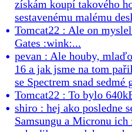
získám koupí takového h
sestavenému malému deskt
Tomcat22 : Ale on myslel 
Gates :wink:...
pevan : Ale houby, mlaď
16 a jak jsme na tom pařil
se Spectrem snad sedmé g
Tomcat22 : To bylo 640kB
shiro : hej ako posledne 
Samsungu a Micronu ich 