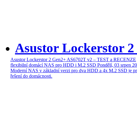
Asustor Lockerstor 
Asustor Lockerstor 2 Gen2+ AS6702T v2 – TEST a RECENZE
flexibilní domácí NAS pro HDD i M.2 SSD
Pondělí, 03 srpen 2
Moderní NAS v základní verzi pro dva HDD a 4x M.2 SSD je pr
řešení do domácnosti.