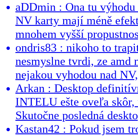
aDDmin : Ona tu výhodu a
NV karty mají méně efekt
mnohem vyšší propustnost
ondris83 : nikoho to trapi
nesmyslne tvrdi, ze amd m
nejakou vyhodou nad NV, 
Arkan : Desktop definit
INTELU ešte oveľa skôr,
Skutočne posledná desktop
Kastan42 : Pokud jsem tro