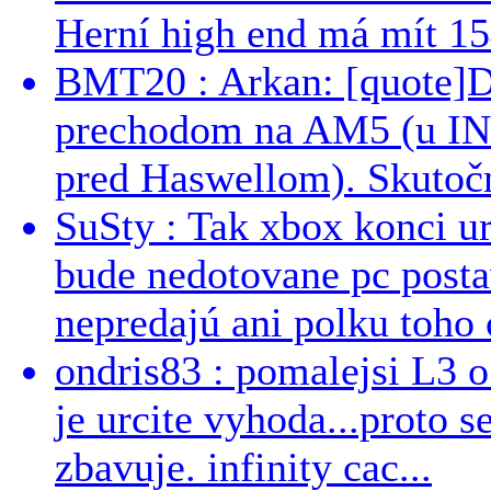
Herní high end má mít 15
BMT20 : Arkan: [quote]De
prechodom na AM5 (u INT
pred Haswellom). Skutočn
SuSty : Tak xbox konci ur
bude nedotovane pc post
nepredajú ani polku toho c
ondris83 : pomalejsi L3 o
je urcite vyhoda...proto 
zbavuje. infinity cac...