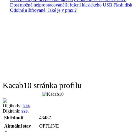
Dost možná nejpropracovanější řešení klasického USB Flash disk
Odolné a šifrované. Jaké je v praxi?
Kacab10 stránka profilu
Digibody:
3.06
Digirank:
998.
Shlédnutí
43487
Aktuální stav
OFFLINE