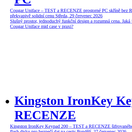
Cougar Uniface – TEST a RECENZE prostorné PC skříně bez 
překvapivě solidní cenu
Středa, 29 červenec 2026
Slušný prostor, jednoduchý funkční design a rozumná cena. Jaká 
Cougar Uniface mid case v praxi?
Kingston IronKey Ke
RECENZE
Kingston IronKey Keypad 200 – TEST a RECENZE šifrované
flash disku pro bezpečí dat na cesty
Pondělí, 27 červenec 2026