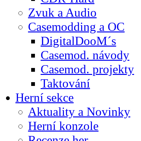
Zvuk a Audio
Casemodding a OC
DigitalDooM´s
Casemod. návody
Casemod. projekty
Taktování
Herní sekce
Aktuality a Novinky
Herní konzole
Recenze her