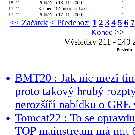
18. 11.
Přihlášení 18. 11. 2009
1
17. 11.
Komentář článku [
odkaz
]
1
17. 11.
Přihlášení 17. 11. 2009
1
<< Začátek
< Předchozí
1
2
3
4
5
6
7
Konec >>
Výsledky 211 - 240 
Poslední
BMT20 : Jak nic mezi tí
proto takový hrubý rozpt
nerozšíří nabídku o GRE v
Tomcat22 : To se opravdu
TOP mainstream má mít 