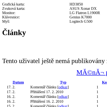
Grafická karta:
HD3850
Zvuková karta:
ASUS Xonar DX
Monitor:
LG Flatron L1900R
Klávesnice:
Genius K7000
Myš:
Logitech G500
Články
Tento uživatel ještě nemá publikovány 
MĂ©nĂ¬ po
Datum
Typ
Ko
17. 2.
Komentář článku [
odkaz
]
1
17. 2.
Přihlášení 17. 2. 2010
1
16. 2.
Komentář článku [
odkaz
]
1
16. 2.
Přihlášení 16. 2. 2010
1
15. 2.
Komentář článku [
odkaz
]
1