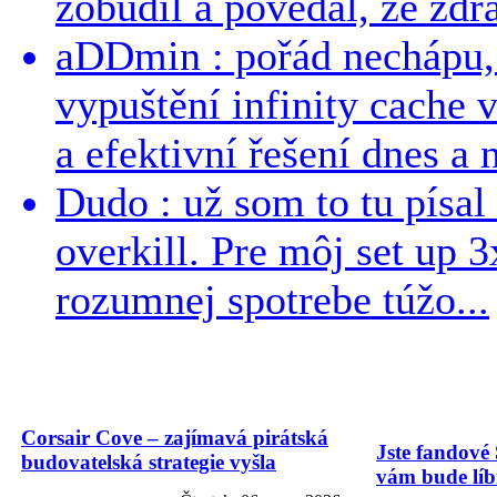
zobudil a povedal, ze zdra
aDDmin : pořád nechápu, 
vypuštění infinity cache v
a efektivní řešení dnes a n
Dudo : už som to tu písal 
overkill. Pre môj set up 
rozumnej spotrebe túžo...
Corsair Cove – zajímavá pirátská
Jste fandové 
budovatelská strategie vyšla
vám bude líbi