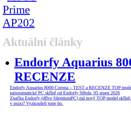
Aktuální články
Endorfy Aquarius 80
RECENZE
Endorfy Aquarius 8000 Corona – TEST a RECENZE TOP mode
panoramatické PC skříně od Endorfy
Středa, 05 srpen 2026
Značka Endorfy (dříve SilentiumPC) má nový TOP model skříně.
v praxi? Vyzkoušeli jsme ho.