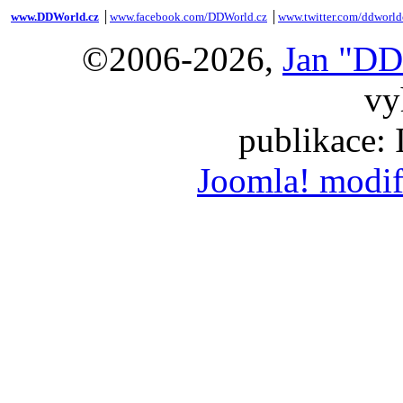
www.DDWorld.cz
│
www.facebook.com/DDWorld.cz
│
www.twitter.com/ddworld
©2006-2026,
Jan "DD
vy
publikace:
Joomla! modif