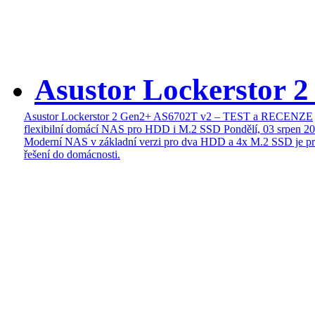
Asustor Lockerstor 
Asustor Lockerstor 2 Gen2+ AS6702T v2 – TEST a RECENZE
flexibilní domácí NAS pro HDD i M.2 SSD
Pondělí, 03 srpen 2
Moderní NAS v základní verzi pro dva HDD a 4x M.2 SSD je pr
řešení do domácnosti.