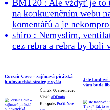
BMT20 : Ale vždyť je to 
na konkurenčním webu na 
komentářů a je nekomprom
shiro : Nemyslim, ventil
cez rebra a rebra by boli v
Corsair Cove – zajímavá pirátská
Jste fandové 
budovatelská strategie vyšla
vám bude líbi
Čtvrtek, 06 srpen 2026
Vložil:
aDDmin
Kategorie:
Počítačové