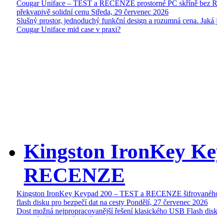
Cougar Uniface – TEST a RECENZE prostorné PC skříně bez 
překvapivě solidní cenu
Středa, 29 červenec 2026
Slušný prostor, jednoduchý funkční design a rozumná cena. Jaká 
Cougar Uniface mid case v praxi?
Kingston IronKey Ke
RECENZE
Kingston IronKey Keypad 200 – TEST a RECENZE šifrované
flash disku pro bezpečí dat na cesty
Pondělí, 27 červenec 2026
Dost možná nejpropracovanější řešení klasického USB Flash disk