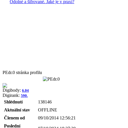
Odolné a šifrované. Jaké je v praxi?
PEdr.0 stránka profilu
Digibody:
6.04
Digirank:
590.
Shlédnutí
138146
Aktuální stav
OFFLINE
Členem od
09/10/2014 12:56:21
Poslední