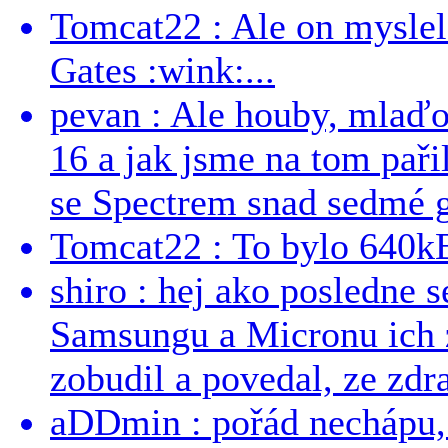
Tomcat22 : Ale on myslel 
Gates :wink:...
pevan : Ale houby, mlaď
16 a jak jsme na tom pařil
se Spectrem snad sedmé g
Tomcat22 : To bylo 640kB
shiro : hej ako posledne 
Samsungu a Micronu ich 
zobudil a povedal, ze zdra
aDDmin : pořád nechápu, 