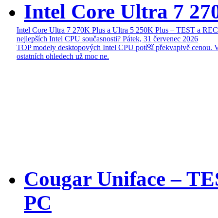
Intel Core Ultra 7 27
Intel Core Ultra 7 270K Plus a Ultra 5 250K Plus – TEST a R
nejlepších Intel CPU současnosti?
Pátek, 31 červenec 2026
TOP modely desktopových Intel CPU potěší překvapivě cenou. 
ostatních ohledech už moc ne.
Cougar Uniface – T
PC