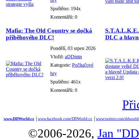
hry
Spuštěno: 194x
Komentářů: 0
Mafia: The Old Country se dočká
S.T.A.L.K.E.
příběhového DLC!
DLC a hlavně
Pondělí, 03 srpen 2026
Vložil:
aDDmin
Kategorie:
Počítačové
hry
Spuštěno: 461x
Komentářů: 0
Při
www.DDWorld.cz
│
www.facebook.com/DDWorld.cz
│
www.twitter.com/ddworld
©2006-2026,
Jan "DD