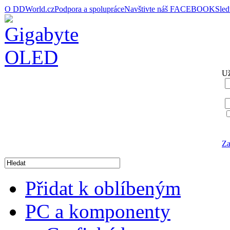
O DDWorld.cz
Podpora a spolupráce
Navštivte náš FACEBOOK
Sle
Už
Za
Přidat k oblíbeným
PC a komponenty