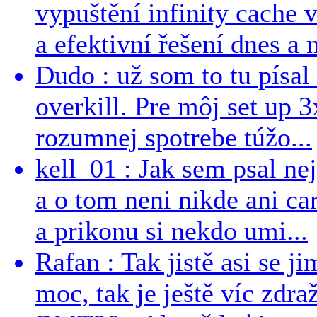
vypuštění infinity cache v
a efektivní řešení dnes a n
Dudo : už som to tu písal 
overkill. Pre môj set up 
rozumnej spotrebe túžo...
kell_01 : Jak sem psal ne
a o tom neni nikde ani ca
a prikonu si nekdo umi...
Rafan : Tak jistě asi se j
moc, tak je ještě víc zdraž