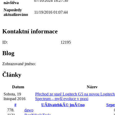
07/10/2024 18:27:30
návštěva
Naposledy
11/19/2016 01:07:44
aktualizováno
Kontaktní informace
ID:
12195
Blog
Zobrazované jméno:
Články
Datum
Název
Sobota, 19
Přechod ze staré Logitech G5 na novou Logitec
listopad 2016
Spectrum – myší evoluce v praxi
#
UÂživatelskĂ© jmĂ©no
Srpe
778.
dawo