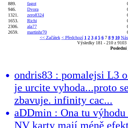
889.
fagot
946.
Dvora
1321.
zero8324
1653.
Richi
2306.
ala77
2659.
martinhr70
<< Začátek
< Předchozí
1
2
3
4
5
6
7
8
9
10
Nás
Výsledky 181 - 210 z 9103
Poslední
ondris83 : pomalejsi L3 o
je urcite vyhoda...proto 
zbavuje. infinity cac...
aDDmin : Ona tu výhodu a
NV karty mají méně efekt