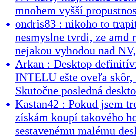
mnohem vyšší propustnost
ondris83 : nikoho to trapi
nesmyslne tvrdi, ze amd m
nejakou vyhodou nad NV, 
Arkan : Desktop definit
INTELU ešte oveľa skôr,
Skutočne posledná desktop
Kastan42 : Pokud jsem tro
získám koupí takového h
sestavenému malému deskt