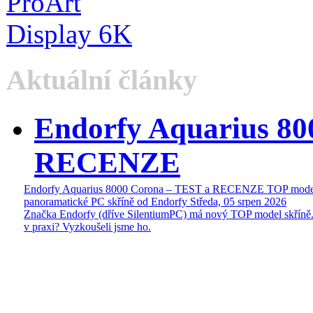
Aktuální články
Endorfy Aquarius 80
RECENZE
Endorfy Aquarius 8000 Corona – TEST a RECENZE TOP mode
panoramatické PC skříně od Endorfy
Středa, 05 srpen 2026
Značka Endorfy (dříve SilentiumPC) má nový TOP model skříně.
v praxi? Vyzkoušeli jsme ho.