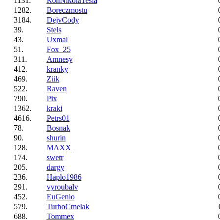
1131.
RonNikolaTesla
1282.
Boreczmostu
3184.
DejvCody
39.
Stels
43.
Uxmal
51.
Fox_25
311.
Amnesy
412.
kranky
469.
Ziik
522.
Raven
790.
Pix
1362.
kraki
4616.
Petrs01
78.
Bosnak
90.
shurin
128.
MAXX
174.
swetr
205.
dargy
236.
Haplo1986
291.
vyroubalv
452.
EuGenio
579.
TurboCmelak
688.
Tommex