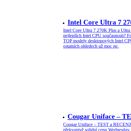
Intel Core Ultra 7 2
Intel Core Ultra 7 270K Plus a Ul
nejlepších Intel CPU současnosti?
Fr
TOP modely desktopových Intel CPU
ostatních ohledech už moc ne.
Cougar Uniface – T
Cougar Uniface – TEST a RECENZE
překvapivě solidní cenu
Wednesday, 