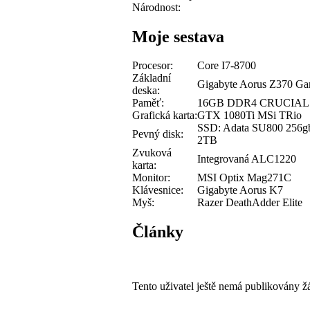
Národnost:
Moje sestava
Procesor:
Core I7-8700
Základní
Gigabyte Aorus Z370 Ga
deska:
Paměť:
16GB DDR4 CRUCIAL Bal
Grafická karta:
GTX 1080Ti MSi TRio
SSD: Adata SU800 25
Pevný disk:
2TB
Zvuková
Integrovaná ALC1220
karta:
Monitor:
MSI Optix Mag271C
Klávesnice:
Gigabyte Aorus K7
Myš:
Razer DeathAdder Elite
Články
Tento uživatel ještě nemá publikovány ž