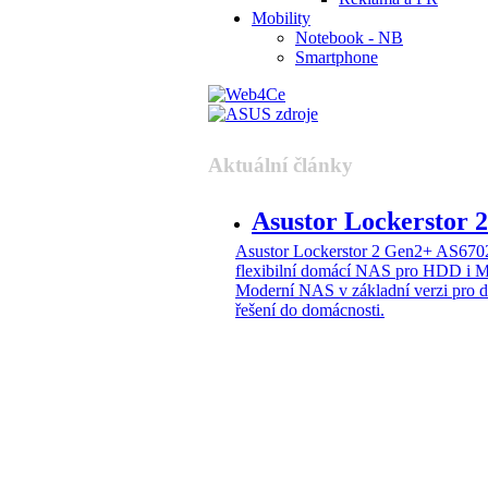
Mobility
Notebook - NB
Smartphone
Aktuální články
Asustor Lockerstor
Asustor Lockerstor 2 Gen2+ AS6
flexibilní domácí NAS pro HDD i 
Moderní NAS v základní verzi pro 
řešení do domácnosti.