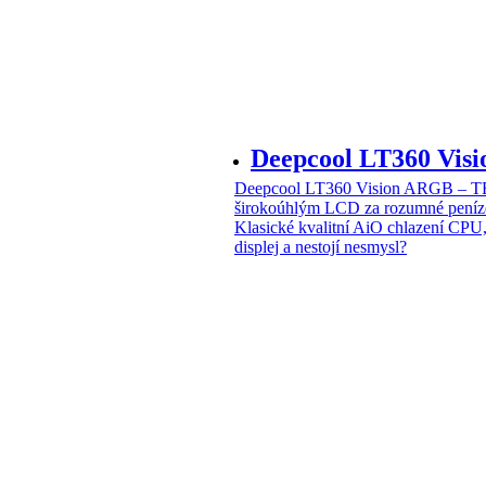
Deepcool LT360 Vi
Deepcool LT360 Vision ARGB – T
širokoúhlým LCD za rozumné peníz
Klasické kvalitní AiO chlazení CPU
displej a nestojí nesmysl?