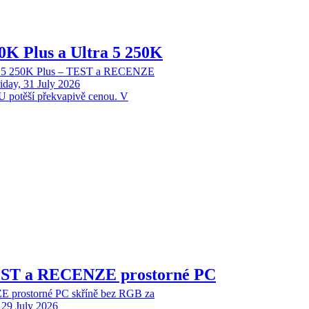
70K Plus a Ultra 5 250K
tra 5 250K Plus – TEST a RECENZE
iday, 31 July 2026
 potěší překvapivě cenou. V
EST a RECENZE prostorné PC
 prostorné PC skříně bez RGB za
29 July 2026