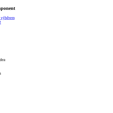
mponent
e výběrem
!
dea
n