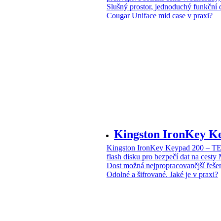
Slušný prostor, jednoduchý funkční 
Cougar Uniface mid case v praxi?
Kingston IronKey 
Kingston IronKey Keypad 200 – 
flash disku pro bezpečí dat na cesty
Dost možná nejpropracovanější řeše
Odolné a šifrované. Jaké je v praxi?