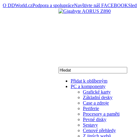
O DDWorld.cz
Podpora a spolupráce
Navštivte náš FACEBOOK
Sle
Přidat k oblíbeným
PC a komponenty
Grafické karty
Základní desky
Case a zdroje
Periferie
Procesory a paměti
Pevné disky
Sestavy
Cenové přehledy
Z jiných webů