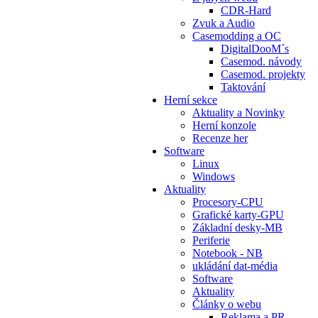
CDR-Hard
Zvuk a Audio
Casemodding a OC
DigitalDooM´s
Casemod. návody
Casemod. projekty
Taktování
Herní sekce
Aktuality a Novinky
Herní konzole
Recenze her
Software
Linux
Windows
Aktuality
Procesory-CPU
Grafické karty-GPU
Základní desky-MB
Periferie
Notebook - NB
ukládání dat-média
Software
Aktuality
Články o webu
Reklama a PR