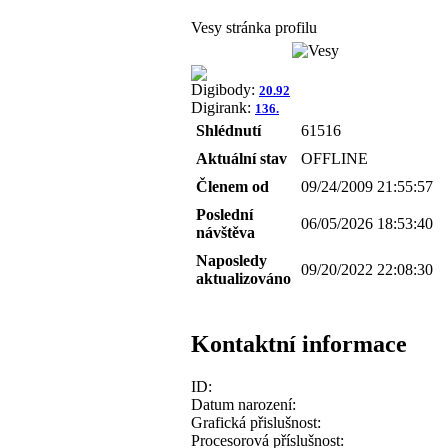
Vesy stránka profilu
Digibody:
20.92
Digirank:
136.
Shlédnutí
61516
Aktuální stav
OFFLINE
Členem od
09/24/2009 21:55:57
Poslední
06/05/2026 18:53:40
návštěva
Naposledy
09/20/2022 22:08:30
aktualizováno
Kontaktní informace
ID:
Datum narození:
Grafická přislušnost:
Procesorová příslušnost: