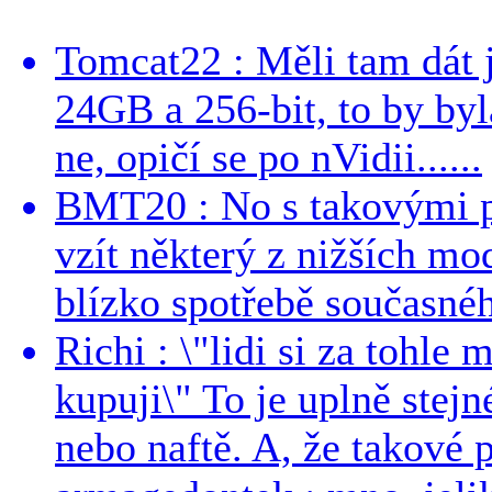
Tomcat22 : Měli tam dát 
24GB a 256-bit, to by byla
ne, opičí se po nVidii......
BMT20 : No s takovými p
vzít některý z nižších mo
blízko spotřebě současnéh
Richi : \"lidi si za tohle
kupuji\" To je uplně stejn
nebo naftě. A, že takové p