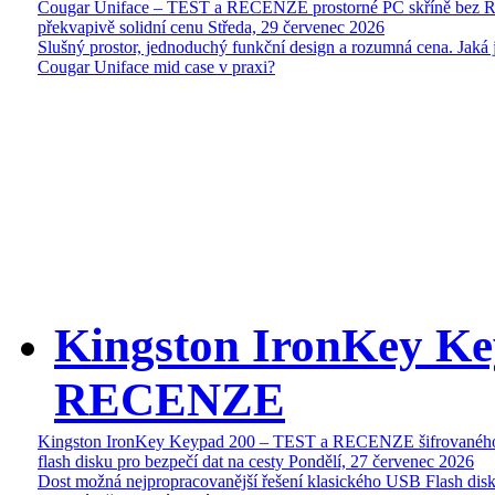
Cougar Uniface – TEST a RECENZE prostorné PC skříně bez 
překvapivě solidní cenu
Středa, 29 červenec 2026
Slušný prostor, jednoduchý funkční design a rozumná cena. Jaká 
Cougar Uniface mid case v praxi?
Kingston IronKey Ke
RECENZE
Kingston IronKey Keypad 200 – TEST a RECENZE šifrované
flash disku pro bezpečí dat na cesty
Pondělí, 27 červenec 2026
Dost možná nejpropracovanější řešení klasického USB Flash disk