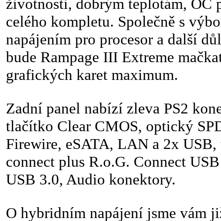
životnosti, dobrým teplotám, OC p
celého kompletu. Společně s výb
napájením pro procesor a další d
bude Rampage III Extreme mačkat
grafických karet maximum.
Zadní panel nabízí zleva PS2 kon
tlačítko Clear CMOS, optický SP
Firewire, eSATA, LAN a 2x USB, t
connect plus R.o.G. Connect USB 
USB 3.0, Audio konektory.
O hybridním napájení jsme vám již