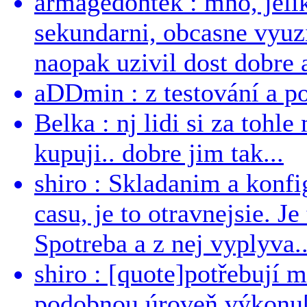
armagedontek : mno, jeli
sekundarni, obcasne vyuzi
naopak uzivil dost dobre a
aDDmin : z testování a pou
Belka : nj lidi si za tohl
kupuji.. dobre jim tak...
shiro : Skladanim a konfi
casu, je to otravnejsie. Je
Spotreba a z nej vyplyva..
shiro : [quote]potřebují 
podobnou úroveň výkonu[/