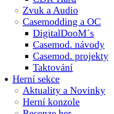
Zvuk a Audio
Casemodding a OC
DigitalDooM´s
Casemod. návody
Casemod. projekty
Taktování
Herní sekce
Aktuality a Novinky
Herní konzole
Recenze her