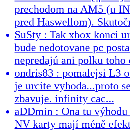
prechodom na AM5 (u INT
pred Haswellom). Skutočn
SuSty : Tak xbox konci ur
bude nedotovane pc post
nepredajú ani polku toho c
ondris83 : pomalejsi L3 o
je urcite vyhoda...proto 
zbavuje. infinity cac...
aDDmin : Ona tu výhodu a
NV karty mají méně efekt