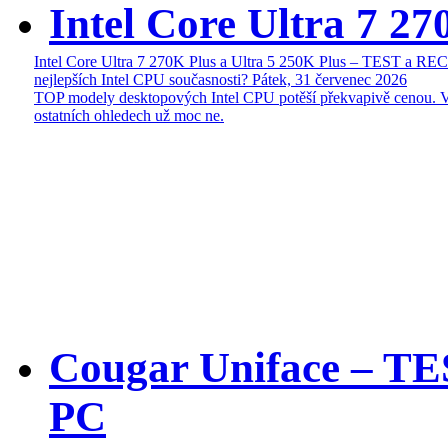
Intel Core Ultra 7 27
Intel Core Ultra 7 270K Plus a Ultra 5 250K Plus – TEST a R
nejlepších Intel CPU současnosti?
Pátek, 31 červenec 2026
TOP modely desktopových Intel CPU potěší překvapivě cenou. 
ostatních ohledech už moc ne.
Cougar Uniface – T
PC