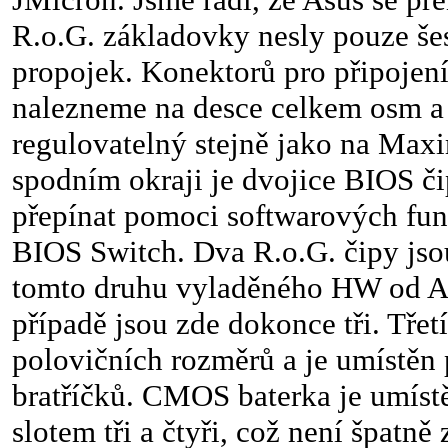
R.o.G. základovky nesly pouze šes
propojek. Konektorů pro připojení
nalezneme na desce celkem osm a
regulovatelný stejně jako na Max
spodním okraji je dvojice BIOS či
přepínat pomoci softwarových fun
BIOS Switch. Dva R.o.G. čipy jso
tomto druhu vyladěného HW od A
případě jsou zde dokonce tři. Třet
polovičních rozměrů a je umístěn 
bratříčků. CMOS baterka je umíst
slotem tři a čtyři, což není špatně