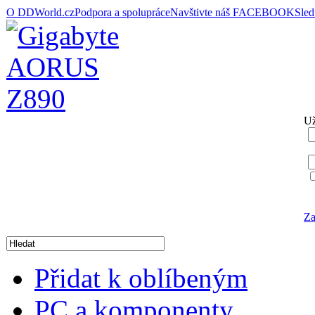
O DDWorld.cz
Podpora a spolupráce
Navštivte náš FACEBOOK
Sle
Už
Za
Přidat k oblíbeným
PC a komponenty