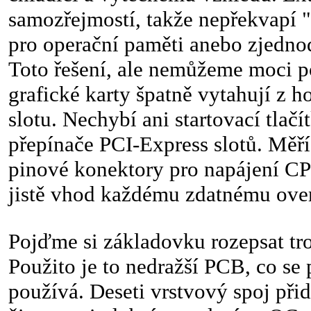
samozřejmostí, takže nepřekvapí 
pro operační paměti anebo zjedno
Toto řešení, ale nemůžeme moci p
grafické karty špatně vytahují z h
slotu. Nechybí ani startovací tlačí
přepínače PCI-Express slotů. Měř
pinové konektory pro napájení CPU
jistě vhod každému zdatnému over
Pojďme si základovku rozepsat tro
Použito je to nedražší PCB, co se
používá. Deseti vrstvový spoj při