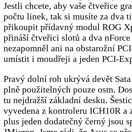
Jestli chcete, aby vaše čtveřice gr
počtu linek, tak si musíte za dva t
přikoupit přídavný modul ROG Xp
přináší čtveřici slotů a dva nForc
nezapomněl ani na obstarožní PCI
umístit i moudřeji a jeden PCI-Ex
Pravý dolní roh ukrývá devět Sata 
plně použitelných pouze osm. Dost
tu nejdražší základní desku. Šesti
vyvedena z kontroleru ICH10R a 
plus jeden dodatečný černý jsou 
JMicron. Jsme rádi, že Asus se př