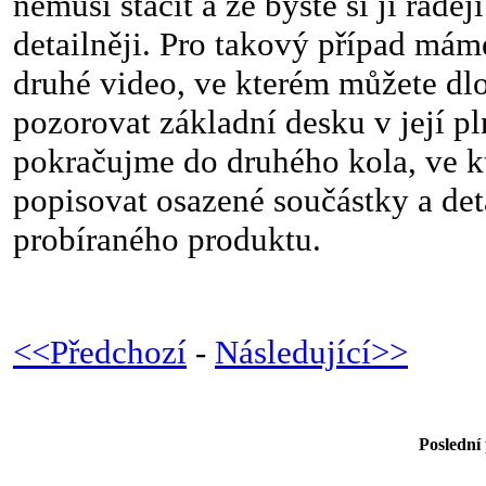
nemusí stačit a že byste si ji raděj
detailněji. Pro takový případ mám
druhé video, ve kterém můžete dl
pozorovat základní desku v její pl
pokračujme do druhého kola, ve 
popisovat osazené součástky a det
probíraného produktu.
<<Předchozí
-
Následující>>
Poslední