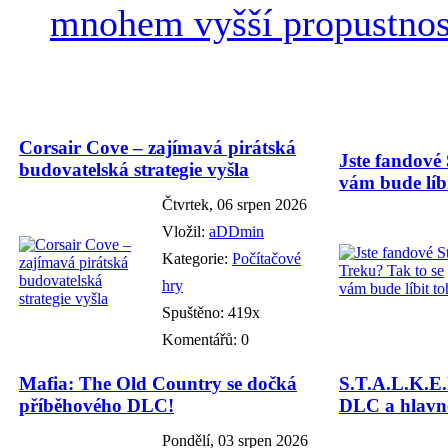
mnohem vyšší propustnost
Corsair Cove – zajímavá pirátská
Jste fandové 
budovatelská strategie vyšla
vám bude líbi
Čtvrtek, 06 srpen 2026
Vložil:
aDDmin
Kategorie:
Počítačové
hry
Spuštěno: 419x
Komentářů: 0
Mafia: The Old Country se dočká
S.T.A.L.K.E.
příběhového DLC!
DLC a hlavně
Pondělí, 03 srpen 2026