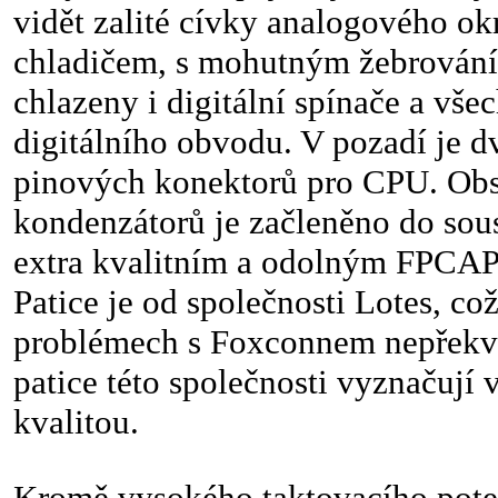
vidět zalité cívky analogového o
chladičem, s mohutným žebrováním
chlazeny i digitální spínače a vše
digitálního obvodu. V pozadí je d
pinových konektorů pro CPU. Obs
kondenzátorů je začleněno do sou
extra kvalitním a odolným FPCA
Patice je od společnosti Lotes, c
problémech s Foxconnem nepřekva
patice této společnosti vyznačují 
kvalitou.
Kromě vysokého taktovacího poten