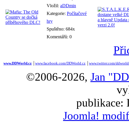
Vložil:
aDDmin
Kategorie:
Počítačové
hry
Spuštěno: 684x
Komentářů: 0
Při
www.DDWorld.cz
│
www.facebook.com/DDWorld.cz
│
www.twitter.com/ddworld
©2006-2026,
Jan "DD
vy
publikace:
Joomla! modif