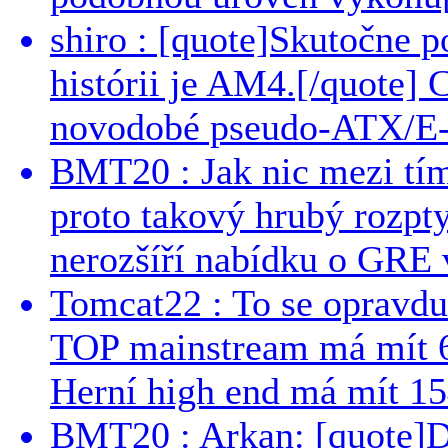
shiro : [quote]Skutočne 
histórii je AM4.[/quote]
novodobé pseudo-ATX/E-
BMT20 : Jak nic mezi tí
proto takový hrubý rozpt
nerozšíří nabídku o GRE v
Tomcat22 : To se opravdu
TOP mainstream má mít 
Herní high end má mít 15
BMT20 : Arkan: [quote]De