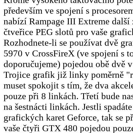
především ve spojení s procesore
nabízí Rampage III Extreme další 
čtveřice PEG slotů pro vaše grafic
Rozhodnete-li se používat dvě gra
5970 v CrossFireX (ve spojení s t
doporučujeme) pojedou obě dvě v 
Trojice grafik již linky poměrně "
muset spokojit s tím, že dva akcel
pouze při 8 linkách. Třetí bude n
na šestnácti linkách. Jestli spadá
grafických karet Geforce, tak se př
vaše čtyři GTX 480 pojedou pouze