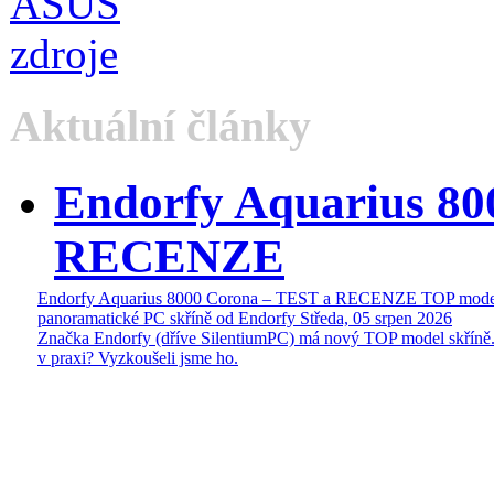
Aktuální články
Endorfy Aquarius 80
RECENZE
Endorfy Aquarius 8000 Corona – TEST a RECENZE TOP mode
panoramatické PC skříně od Endorfy
Středa, 05 srpen 2026
Značka Endorfy (dříve SilentiumPC) má nový TOP model skříně.
v praxi? Vyzkoušeli jsme ho.