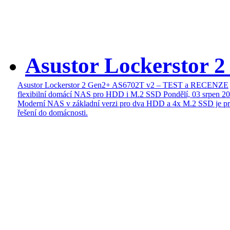
Asustor Lockerstor 
Asustor Lockerstor 2 Gen2+ AS6702T v2 – TEST a RECENZE
flexibilní domácí NAS pro HDD i M.2 SSD
Pondělí, 03 srpen 2
Moderní NAS v základní verzi pro dva HDD a 4x M.2 SSD je pr
řešení do domácnosti.