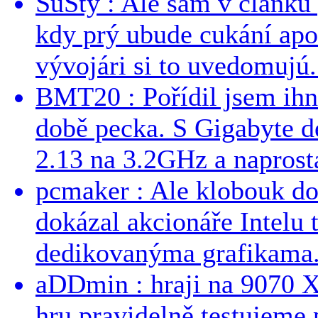
SuSty : Ale sám v článku 
kdy prý ubude cukání apo
vývojári si to uvedomujú..
BMT20 : Pořídil jsem ih
době pecka. S Gigabyte d
2.13 na 3.2GHz a naprostá
pcmaker : Ale klobouk do
dokázal akcionáře Intelu 
dedikovanýma grafikama..
aDDmin : hraji na 9070 XT
hru pravidelně testujeme