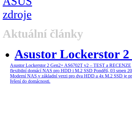
Aktuální články
Asustor Lockerstor 
Asustor Lockerstor 2 Gen2+ AS6702T v2 – TEST a RECENZE
flexibilní domácí NAS pro HDD i M.2 SSD
Pondělí, 03 srpen 2
Moderní NAS v základní verzi pro dva HDD a 4x M.2 SSD je pr
řešení do domácnosti.