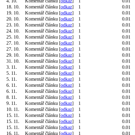
4. 10.
Komentář článku [
odkaz
]
1
0.01
18. 10.
Komentář článku [
odkaz
]
1
0.01
19. 10.
Komentář článku [
odkaz
]
1
0.01
20. 10.
Komentář článku [
odkaz
]
1
0.01
23. 10.
Komentář článku [
odkaz
]
1
0.01
24. 10.
Komentář článku [
odkaz
]
1
0.01
25. 10.
Komentář článku [
odkaz
]
1
0.01
27. 10.
Komentář článku [
odkaz
]
1
0.01
27. 10.
Komentář článku [
odkaz
]
1
0.01
29. 10.
Komentář článku [
odkaz
]
1
0.01
31. 10.
Komentář článku [
odkaz
]
1
0.01
3. 11.
Komentář článku [
odkaz
]
1
0.01
5. 11.
Komentář článku [
odkaz
]
1
0.01
5. 11.
Komentář článku [
odkaz
]
1
0.01
6. 11.
Komentář článku [
odkaz
]
1
0.01
6. 11.
Komentář článku [
odkaz
]
1
0.01
8. 11.
Komentář článku [
odkaz
]
1
0.01
9. 11.
Komentář článku [
odkaz
]
1
0.01
10. 11.
Komentář článku [
odkaz
]
1
0.01
15. 11.
Komentář článku [
odkaz
]
1
0.01
15. 11.
Komentář článku [
odkaz
]
1
0.01
15. 11.
Komentář článku [
odkaz
]
1
0.01
16. 11.
Komentář článku [
odkaz
]
1
0.01