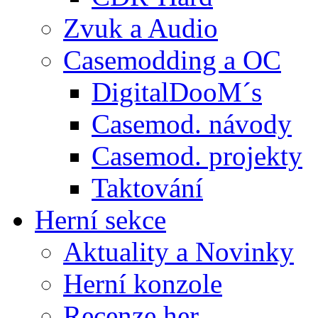
Zvuk a Audio
Casemodding a OC
DigitalDooM´s
Casemod. návody
Casemod. projekty
Taktování
Herní sekce
Aktuality a Novinky
Herní konzole
Recenze her