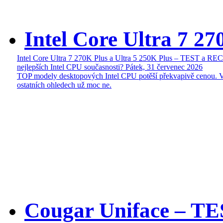
Intel Core Ultra 7 27
Intel Core Ultra 7 270K Plus a Ultra 5 250K Plus – TEST a R
nejlepších Intel CPU současnosti?
Pátek, 31 červenec 2026
TOP modely desktopových Intel CPU potěší překvapivě cenou. 
ostatních ohledech už moc ne.
Cougar Uniface – T