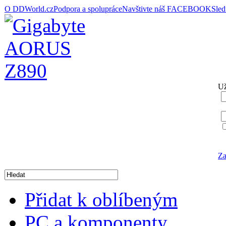
O DDWorld.cz
Podpora a spolupráce
Navštivte náš FACEBOOK
Sle
Už
Za
Přidat k oblíbeným
PC a komponenty