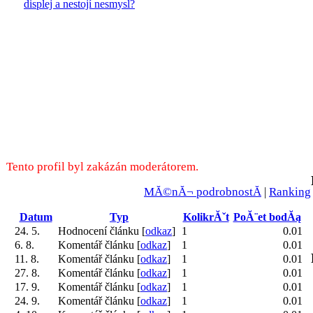
displej a nestojí nesmysl?
Tento profil byl zakázán moderátorem.
MĂ©nĂ¬ podrobnostĂ­
|
Ranking
Datum
Typ
KolikrĂˇt
PoĂ¨et bodĂą
24. 5.
Hodnocení článku [
odkaz
]
1
0.01
6. 8.
Komentář článku [
odkaz
]
1
0.01
11. 8.
Komentář článku [
odkaz
]
1
0.01
27. 8.
Komentář článku [
odkaz
]
1
0.01
17. 9.
Komentář článku [
odkaz
]
1
0.01
24. 9.
Komentář článku [
odkaz
]
1
0.01