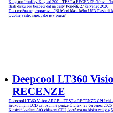
Kingston IronKey Keypad 200 – TEST a RECENZE šifrované
flash disku pro bezpečí dat na cesty
Pondělí, 27 červenec 2026
Dost možná nejpropracovanější řešení klasického USB Flash disk
Odolné a šifrované. Jaké je v praxi?
Deepcool LT360 Vis
RECENZE
Deepcool LT360 Vision ARGB – TEST a RECENZE CPU chlad
širokoúhlým LCD za rozumné peníze
Čtvrtek, 23 červenec 2026
Klasické kvalitní AiO chlazení CPU, které ma na bloku velký 4