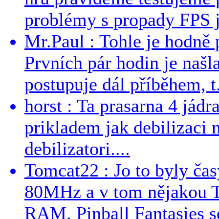
problémy s propady FPS j
Mr.Paul : Tohle je hodně 
Prvních pár hodin je našl
postupuje dál příběhem, t.
horst : Ta prasarna 4 jád
prikladem jak debilizaci
debilizatori....
Tomcat22 : Jo to byly č
80MHz a v tom nějakou T
RAM. Pinball Fantasies se