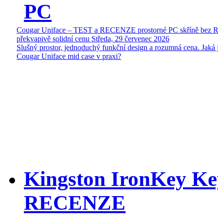
PC
Cougar Uniface – TEST a RECENZE prostorné PC skříně bez 
překvapivě solidní cenu
Středa, 29 červenec 2026
Slušný prostor, jednoduchý funkční design a rozumná cena. Jaká 
Cougar Uniface mid case v praxi?
Kingston IronKey Ke
RECENZE