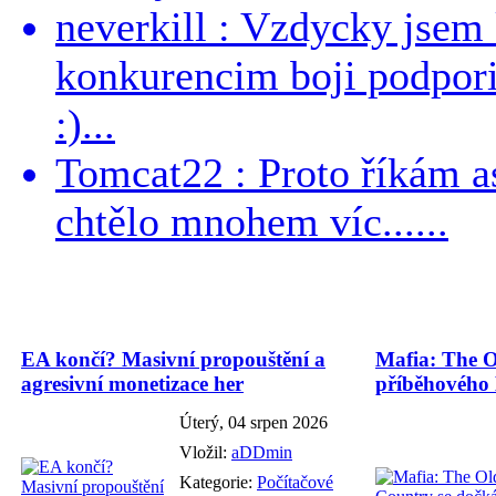
neverkill : Vzdycky jse
konkurencim boji podporil 
:)...
Tomcat22 : Proto říkám a
chtělo mnohem víc......
EA končí? Masivní propouštění a
Mafia: The O
agresivní monetizace her
příběhového
Úterý, 04 srpen 2026
Vložil:
aDDmin
Kategorie:
Počítačové