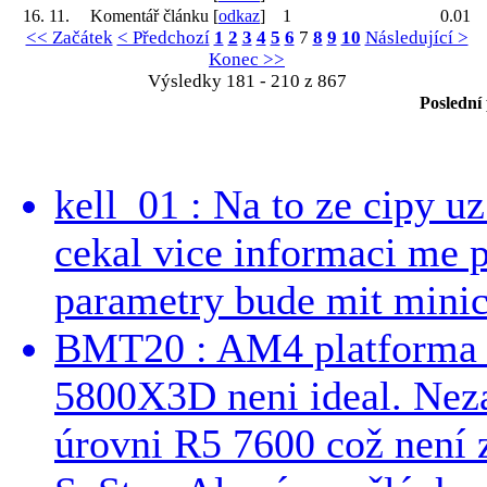
16. 11.
Komentář článku [
odkaz
]
1
0.01
<< Začátek
< Předchozí
1
2
3
4
5
6
7
8
9
10
Následující >
Konec >>
Výsledky 181 - 210 z 867
Poslední
kell_01 : Na to ze cipy u
cekal vice informaci me 
parametry bude mit minici
BMT20 : AM4 platforma oh
5800X3D neni ideal. Neza
úrovni R5 7600 což není z