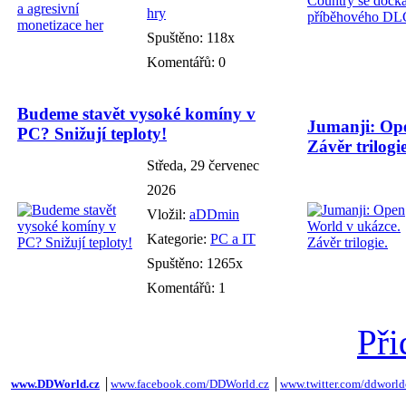
hry
Spuštěno: 118x
Komentářů: 0
Budeme stavět vysoké komíny v
Jumanji: Ope
PC? Snižují teploty!
Závěr trilogie
Středa, 29 červenec
2026
Vložil:
aDDmin
Kategorie:
PC a IT
Spuštěno: 1265x
Komentářů: 1
Při
www.DDWorld.cz
│
www.facebook.com/DDWorld.cz
│
www.twitter.com/ddworld