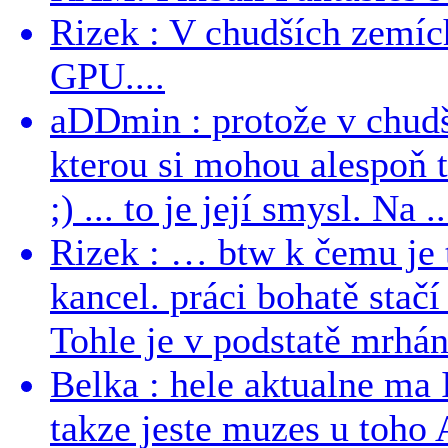
Rizek : V chudších zemích
GPU....
aDDmin : protože v chudší
kterou si mohou alespoň 
;) ... to je její smysl. Na ..
Rizek : … btw k čemu je
kancel. práci bohatě stač
Tohle je v podstatě mrhání
Belka : hele aktualne ma I
takze jeste muzes u toho 