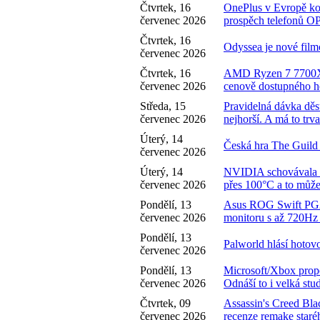
Čtvrtek, 16
OnePlus v Evropě kon
červenec 2026
prospěch telefonů
Čtvrtek, 16
Odyssea je nové film
červenec 2026
Čtvrtek, 16
AMD Ryzen 7 7700X
červenec 2026
cenově dostupného h
Středa, 15
Pravidelná dávka děs
červenec 2026
nejhorší. A má to trv
Úterý, 14
Česká hra The Guild
červenec 2026
Úterý, 14
NVIDIA schovávala s
červenec 2026
přes 100°C a to může
Pondělí, 13
Asus ROG Swift P
červenec 2026
monitoru s až 720Hz 
Pondělí, 13
Palworld hlásí hotov
červenec 2026
Pondělí, 13
Microsoft/Xbox propou
červenec 2026
Odnáší to i velká stud
Čtvrtek, 09
Assassin's Creed B
červenec 2026
recenze remake staré