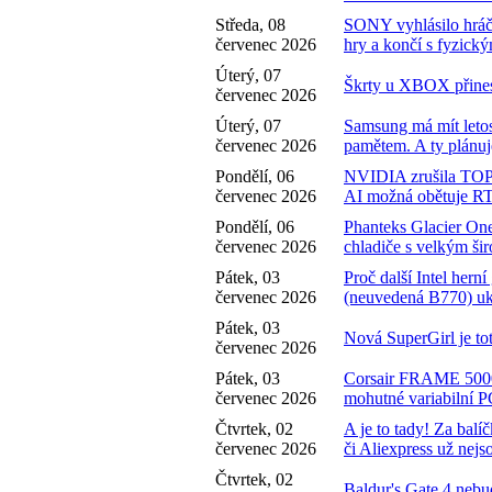
Středa, 08
SONY vyhlásilo hráč
červenec 2026
hry a končí s fyzický
Úterý, 07
Škrty u XBOX přinesl
červenec 2026
Úterý, 07
Samsung má mít letos 
červenec 2026
pamětem. A ty plánuje
Pondělí, 06
NVIDIA zrušila TOP 
červenec 2026
AI možná obětuje R
Pondělí, 06
Phanteks Glacier 
červenec 2026
chladiče s velkým š
Pátek, 03
Proč další Intel hern
červenec 2026
(neuvedená B770) uk
Pátek, 03
Nová SuperGirl je t
červenec 2026
Pátek, 03
Corsair FRAME 500
červenec 2026
mohutné variabilní P
Čtvrtek, 02
A je to tady! Za ba
červenec 2026
či Aliexpress už nej
Čtvrtek, 02
Baldur's Gate 4 nebu