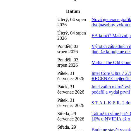
Datum
Úterý, 04 srpen
Nová generace gra
2026
dvojnásobný výkon n
Úterý, 04 srpen
EA končí? Masivní pr
2026
Pondělí, 03
Výrobci základních 
srpen 2026
jiné, že kupujeme de
Pondělí, 03
Mafia: The Old Coun
srpen 2026
Pátek, 31
Intel Core Ultra 7 2
červenec 2026
RECENZE nejlepších
Pátek, 31
Intel zatím marně vyh
červenec 2026
podařil a vydal pr
Pátek, 31
S.T.A.L.K.E.R. 2 dos
červenec 2026
Středa, 29
Tak už to víme jistě
červenec 2026
10% u NVIDIA až o
Středa, 29
Budeme stavět vysoké