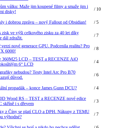
ům válku: Maže jim koupené filmy a smaže jim i
/ 10
mi disky!
y i dobrou zprávu – nový Fallout od Obsidian!
/ 5
zisk ve výši celkového zisku za 40 let díky
/ 7
 dál zdražit.
verzi nové generace GPU. Podcenila realitu? Pro
/ 8
TX 6000!
One 360M25 LCD – TEST a RECENZE AiO
/ 4
irokoúhlým 6“ LCD
í grafiky nebudou? Testy Intel Arc Pro B70
/ 6
azují důvod.
otální propadák – konce James Gunn DCU?
/ 4
0D Wood RS – TEST a RECENZE nové edice
/ 3
C skříně i s dřevem
líčky z Číny se platí CLO a DPH. Nákupy z TEMU
/ 7
sou výhodné?
de? Všichni se bojí a nikdo ho nechce udělat.
/ 6