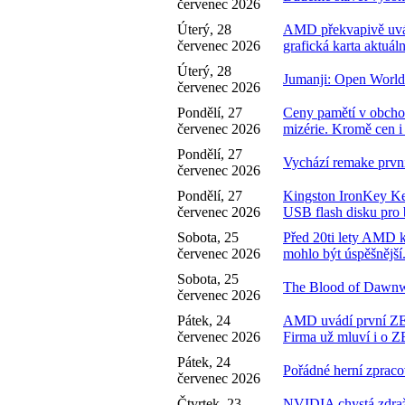
červenec 2026
Úterý, 28
AMD překvapivě uvád
červenec 2026
grafická karta aktuál
Úterý, 28
Jumanji: Open World 
červenec 2026
Pondělí, 27
Ceny pamětí v obchod
červenec 2026
mizérie. Kromě cen i
Pondělí, 27
Vychází remake prv
červenec 2026
Pondělí, 27
Kingston IronKey K
červenec 2026
USB flash disku pro 
Sobota, 25
Před 20ti lety AMD k
červenec 2026
mohlo být úspěšnější
Sobota, 25
The Blood of Dawnwa
červenec 2026
Pátek, 24
AMD uvádí první ZEN
červenec 2026
Firma už mluví i o 
Pátek, 24
Pořádné herní zprac
červenec 2026
Čtvrtek, 23
NVIDIA chystá zdra