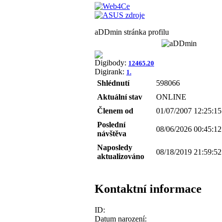
aDDmin stránka profilu
Digibody:
12465.20
Digirank:
1.
Shlédnutí
598066
Aktuální stav
ONLINE
Členem od
01/07/2007 12:25:15
Poslední
08/06/2026 00:45:12
návštěva
Naposledy
08/18/2019 21:59:52
aktualizováno
Kontaktní informace
ID:
Datum narození: