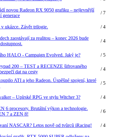
í novou Radeon RX 9050 grafiku – nejlevnější
/ 7
ní generace
v ukázce. Závěr trilogie.
/ 4
ech zaostávají za realitou – konec 2026 bude
/ 4
 dostupnost.
ního HALO - Campaign Evolved. Jaký je?
/ 5
eypad 200 – TEST a RECENZE šifrovaného
/ 4
bezpečí dat na cesty
oupilo ATI a jeho Radeon. Úspěšné spojení, které
/ 5
.
lker – Upírské RPG ve stylu Witcher 3?
/ 4
 6 procesory. Brutální výkon a technologie.
/ 6
ZEN 7 a ZEN 8!
ovaní NASCAR? Letos nově od tvůrců iRacing!
/ 4
žování grafik, RTX 5000 SUPER odloženy na