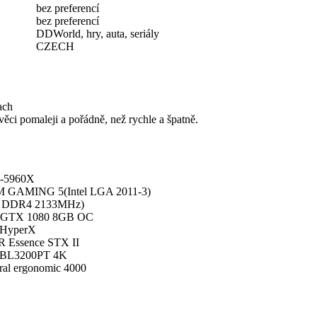
bez preferencí
bez preferencí
DDWorld, hry, auta, seriály
CZECH
ach
ěci pomaleji a pořádně, než rychle a špatně.
7-5960X
M GAMING 5(Intel LGA 2011-3)
 DDR4 2133MHz)
GTX 1080 8GB OC
 HyperX
Essence STX II
 BL3200PT 4K
ral ergonomic 4000