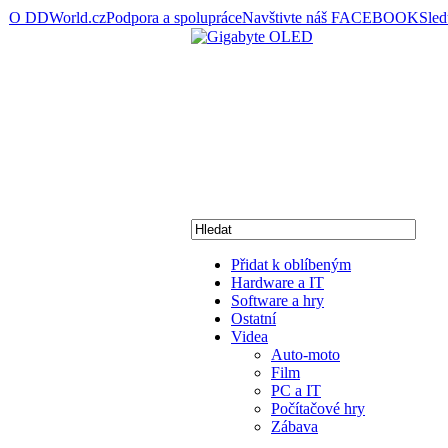
O DDWorld.cz
Podpora a spolupráce
Navštivte náš FACEBOOK
Sle
Přidat k oblíbeným
Hardware a IT
Software a hry
Ostatní
Videa
Auto-moto
Film
PC a IT
Počítačové hry
Zábava