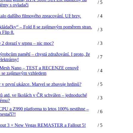
/ 5
lémy s ovladači
kalo dalšího filmového zpracování. Už brzy.
/ 4
ládačky“ – Fold 8 se zajímavým poměrem stran.
/ 3
 Flip 8.
e 2 dorazí v srpnu – nic moc?
/ 3
robcům pamětí – chystá zdražování. I proto, že
/ 7
elektrárny!
Mesh Nano – TEST a RECENZE cenově
/ 4
 se zajímavým vzhledem
v první ukázce. Marvel se zbavuje hrdinů?
/ 5
etů atd. ve školách v ČR schválen – jednoduché
/ 3
blému?
CPU a Z990 platforma to letos 100% nestihne –
/ 6
estačí?!
allout 3 + New Vegas REMASTER a Fallout 5!
/ 5