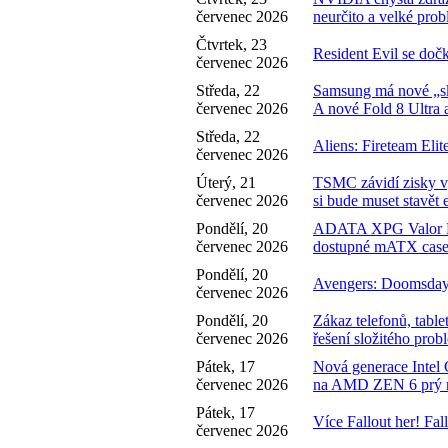
červenec 2026
neurčito a velké prob
Čtvrtek, 23
Resident Evil se doč
červenec 2026
Středa, 22
Samsung má nové „sk
červenec 2026
A nové Fold 8 Ultra a
Středa, 22
Aliens: Fireteam Elit
červenec 2026
Úterý, 21
TSMC závidí zisky vý
červenec 2026
si bude muset stavět 
Pondělí, 20
ADATA XPG Valor 
červenec 2026
dostupné mATX case
Pondělí, 20
Avengers: Doomsday 
červenec 2026
Pondělí, 20
Zákaz telefonů, tabl
červenec 2026
řešení složitého pro
Pátek, 17
Nová generace Intel 
červenec 2026
na AMD ZEN 6 prý n
Pátek, 17
Více Fallout her! F
červenec 2026