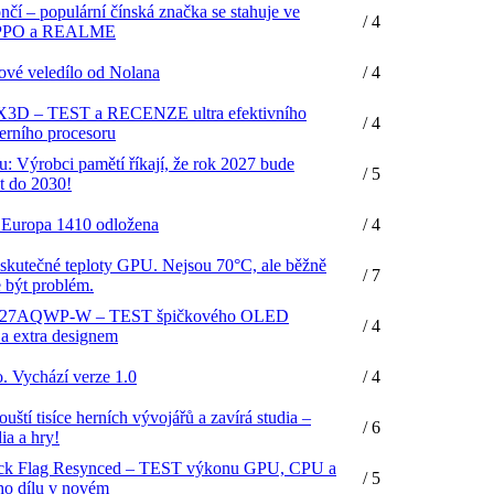
čí – populární čínská značka se stahuje ve
/ 4
 OPPO a REALME
ové veledílo od Nolana
/ 4
3D – TEST a RECENZE ultra efektivního
/ 4
erního procesoru
u: Výrobci pamětí říkají, že rok 2027 bude
/ 5
at do 2030!
 Europa 1410 odložena
/ 4
kutečné teploty GPU. Nejsou 70°C, ale běžně
/ 7
 být problém.
G27AQWP-W – TEST špičkového OLED
/ 4
a extra designem
o. Vychází verze 1.0
/ 4
ští tisíce herních vývojářů a zavírá studia –
/ 6
ia a hry!
lack Flag Resynced – TEST výkonu GPU, CPU a
/ 5
ho dílu v novém