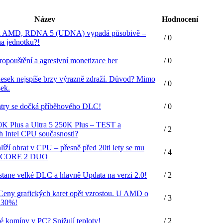
Název
Hodnocení
fik AMD, RDNA 5 (UDNA) vypadá působivě –
/ 0
a jednotku?!
opouštění a agresivní monetizace her
/ 0
desek nejspíše brzy výrazně zdraží. Důvod? Mimo
/ 0
sek.
try se dočká příběhového DLC!
/ 0
70K Plus a Ultra 5 250K Plus – TEST a
/ 2
 Intel CPU současnosti?
líží obrat v CPU – přesně před 20ti lety se mu
/ 4
vní CORE 2 DUO
tane velké DLC a hlavně Updata na verzi 2.0!
/ 2
. Ceny grafických karet opět vzrostou. U AMD o
/ 3
 30%!
 komíny v PC? Snižují teploty!
/ 2