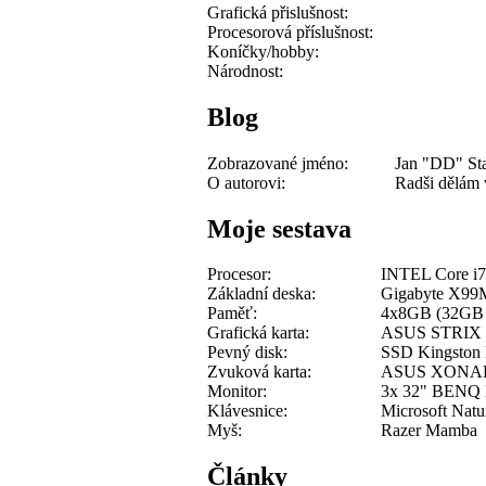
Grafická přislušnost:
Procesorová příslušnost:
Koníčky/hobby:
Národnost:
Blog
Zobrazované jméno:
Jan "DD" St
O autorovi:
Radši dělám v
Moje sestava
Procesor:
INTEL Core i
Základní deska:
Gigabyte X99
Paměť:
4x8GB (32GB
Grafická karta:
ASUS STRIX 
Pevný disk:
SSD Kingston
Zvuková karta:
ASUS XONAR 
Monitor:
3x 32" BENQ
Klávesnice:
Microsoft Natu
Myš:
Razer Mamba
Články