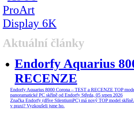
Aktuální články
Endorfy Aquarius 80
RECENZE
Endorfy Aquarius 8000 Corona – TEST a RECENZE TOP mode
panoramatické PC skříně od Endorfy
Středa, 05 srpen 2026
Značka Endorfy (dříve SilentiumPC) má nový TOP model skříně.
v praxi? Vyzkoušeli jsme ho.