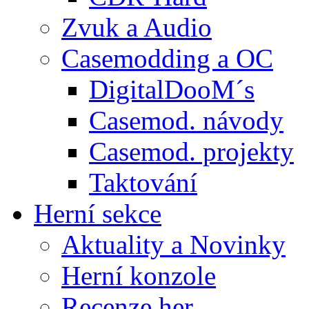
Zvuk a Audio
Casemodding a OC
DigitalDooM´s
Casemod. návody
Casemod. projekty
Taktování
Herní sekce
Aktuality a Novinky
Herní konzole
Recenze her