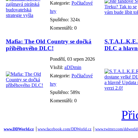
Kategorie:
Počítačové
hry
Spuštěno: 324x
Komentářů: 0
Mafia: The Old Country se dočká
S.T.A.L.K.E.
příběhového DLC!
DLC a hlavně
Pondělí, 03 srpen 2026
Vložil:
aDDmin
Kategorie:
Počítačové
hry
Spuštěno: 589x
Komentářů: 0
Při
www.DDWorld.cz
│
www.facebook.com/DDWorld.cz
│
www.twitter.com/ddworld