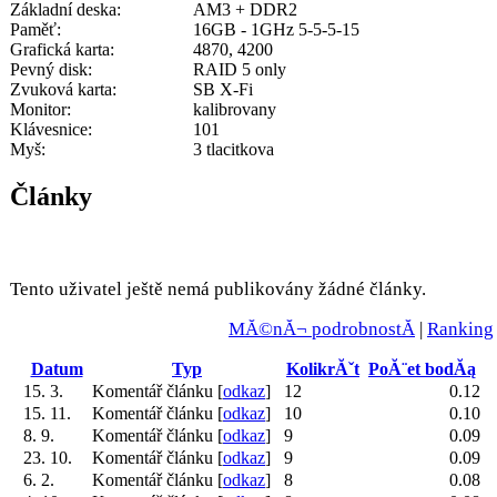
Základní deska:
AM3 + DDR2
Paměť:
16GB - 1GHz 5-5-5-15
Grafická karta:
4870, 4200
Pevný disk:
RAID 5 only
Zvuková karta:
SB X-Fi
Monitor:
kalibrovany
Klávesnice:
101
Myš:
3 tlacitkova
Články
Tento uživatel ještě nemá publikovány žádné články.
MĂ©nĂ¬ podrobnostĂ­
|
Ranking
Datum
Typ
KolikrĂˇt
PoĂ¨et bodĂą
15. 3.
Komentář článku [
odkaz
]
12
0.12
15. 11.
Komentář článku [
odkaz
]
10
0.10
8. 9.
Komentář článku [
odkaz
]
9
0.09
23. 10.
Komentář článku [
odkaz
]
9
0.09
6. 2.
Komentář článku [
odkaz
]
8
0.08