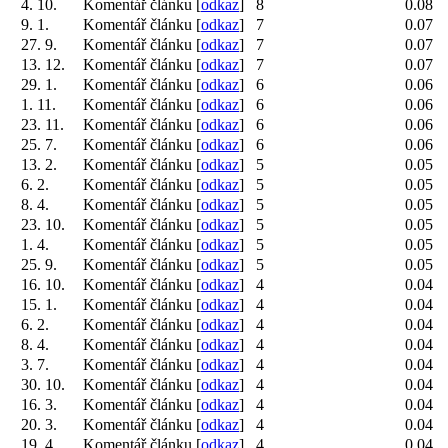
4. 10.
Komentář článku [
odkaz
]
8
0.08
9. 1.
Komentář článku [
odkaz
]
7
0.07
27. 9.
Komentář článku [
odkaz
]
7
0.07
13. 12.
Komentář článku [
odkaz
]
7
0.07
29. 1.
Komentář článku [
odkaz
]
6
0.06
1. 11.
Komentář článku [
odkaz
]
6
0.06
23. 11.
Komentář článku [
odkaz
]
6
0.06
25. 7.
Komentář článku [
odkaz
]
6
0.06
13. 2.
Komentář článku [
odkaz
]
5
0.05
6. 2.
Komentář článku [
odkaz
]
5
0.05
8. 4.
Komentář článku [
odkaz
]
5
0.05
23. 10.
Komentář článku [
odkaz
]
5
0.05
1. 4.
Komentář článku [
odkaz
]
5
0.05
25. 9.
Komentář článku [
odkaz
]
5
0.05
16. 10.
Komentář článku [
odkaz
]
4
0.04
15. 1.
Komentář článku [
odkaz
]
4
0.04
6. 2.
Komentář článku [
odkaz
]
4
0.04
8. 4.
Komentář článku [
odkaz
]
4
0.04
3. 7.
Komentář článku [
odkaz
]
4
0.04
30. 10.
Komentář článku [
odkaz
]
4
0.04
16. 3.
Komentář článku [
odkaz
]
4
0.04
20. 3.
Komentář článku [
odkaz
]
4
0.04
19. 4.
Komentář článku [
odkaz
]
4
0.04