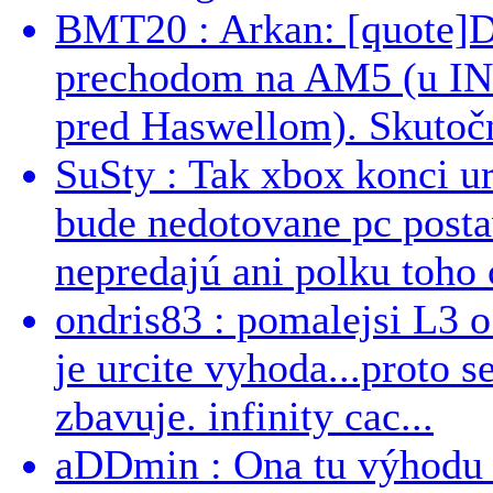
BMT20 : Arkan: [quote]De
prechodom na AM5 (u INT
pred Haswellom). Skutočn
SuSty : Tak xbox konci ur
bude nedotovane pc post
nepredajú ani polku toho c
ondris83 : pomalejsi L3 o
je urcite vyhoda...proto 
zbavuje. infinity cac...
aDDmin : Ona tu výhodu a