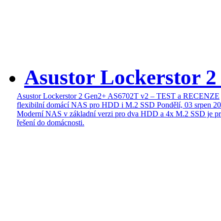
Asustor Lockerstor 
Asustor Lockerstor 2 Gen2+ AS6702T v2 – TEST a RECENZE
flexibilní domácí NAS pro HDD i M.2 SSD
Pondělí, 03 srpen 2
Moderní NAS v základní verzi pro dva HDD a 4x M.2 SSD je pr
řešení do domácnosti.