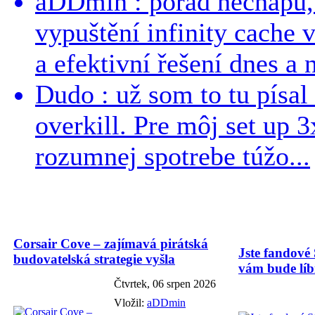
aDDmin : pořád nechápu, 
vypuštění infinity cache v
a efektivní řešení dnes a n
Dudo : už som to tu písal 
overkill. Pre môj set up 
rozumnej spotrebe túžo...
Corsair Cove – zajímavá pirátská
Jste fandové 
budovatelská strategie vyšla
vám bude líbi
Čtvrtek, 06 srpen 2026
Vložil:
aDDmin