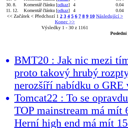
30. 8.
Komentář článku [
odkaz
]
4
0.04
11. 12.
Komentář článku [
odkaz
]
4
0.04
<< Začátek
< Předchozí
1
2
3
4
5
6
7
8
9
10
Následující >
Konec >>
Výsledky 1 - 30 z 1161
Poslední
BMT20 : Jak nic mezi tí
proto takový hrubý rozpt
nerozšíří nabídku o GRE v
Tomcat22 : To se opravdu
TOP mainstream má mít 
Herní high end má mít 15