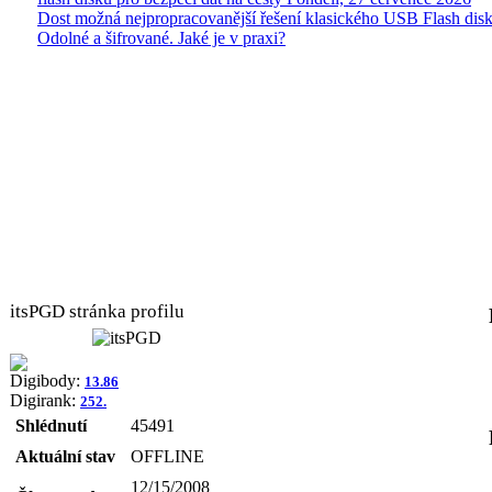
Dost možná nejpropracovanější řešení klasického USB Flash disk
Odolné a šifrované. Jaké je v praxi?
itsPGD stránka profilu
Digibody:
13.86
Digirank:
252.
Shlédnutí
45491
Aktuální stav
OFFLINE
12/15/2008