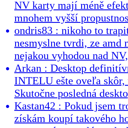
NV karty mají méně efekt
mnohem vyšší propustnost
ondris83 : nikoho to trapi
nesmyslne tvrdi, ze amd m
nejakou vyhodou nad NV, 
Arkan : Desktop definit
INTELU ešte oveľa skôr,
Skutočne posledná desktop
Kastan42 : Pokud jsem tro
získám koupí takového h