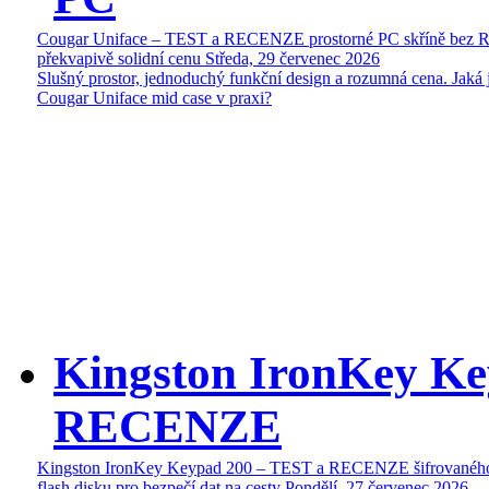
Cougar Uniface – TEST a RECENZE prostorné PC skříně bez 
překvapivě solidní cenu
Středa, 29 červenec 2026
Slušný prostor, jednoduchý funkční design a rozumná cena. Jaká 
Cougar Uniface mid case v praxi?
Kingston IronKey Ke
RECENZE
Kingston IronKey Keypad 200 – TEST a RECENZE šifrované
flash disku pro bezpečí dat na cesty
Pondělí, 27 červenec 2026