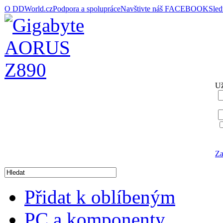
O DDWorld.cz
Podpora a spolupráce
Navštivte náš FACEBOOK
Sle
Už
Za
Přidat k oblíbeným
PC a komponenty