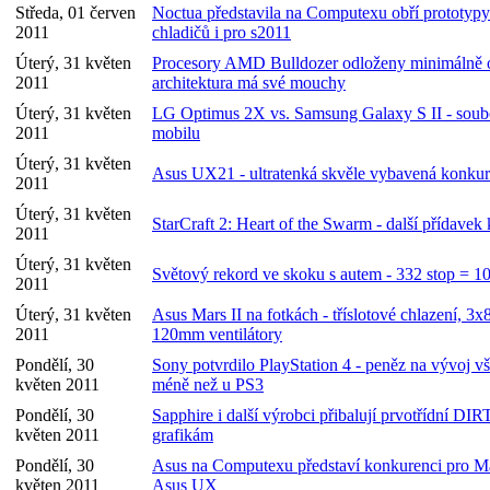
Středa, 01 červen
Noctua představila na Computexu obří prototyp
2011
chladičů i pro s2011
Úterý, 31 květen
Procesory AMD Bulldozer odloženy minimálně o
2011
architektura má své mouchy
Úterý, 31 květen
LG Optimus 2X vs. Samsung Galaxy S II - soub
2011
mobilu
Úterý, 31 květen
Asus UX21 - ultratenká skvěle vybavená konk
2011
Úterý, 31 květen
StarCraft 2: Heart of the Swarm - další přídavek
2011
Úterý, 31 květen
Světový rekord ve skoku s autem - 332 stop = 1
2011
Úterý, 31 květen
Asus Mars II na fotkách - tříslotové chlazení, 3x
2011
120mm ventilátory
Pondělí, 30
Sony potvrdilo PlayStation 4 - peněz na vývoj v
květen 2011
méně než u PS3
Pondělí, 30
Sapphire i další výrobci přibalují prvotřídní 
květen 2011
grafikám
Pondělí, 30
Asus na Computexu představí konkurenci pro Ma
květen 2011
Asus UX