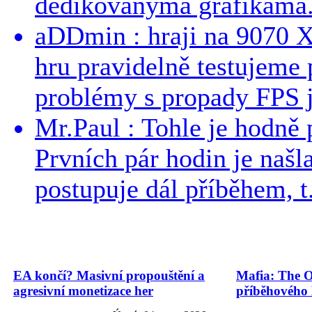
dedikovanýma grafikama..
aDDmin : hraji na 9070 XT
hru pravidelně testujeme
problémy s propady FPS j
Mr.Paul : Tohle je hodně 
Prvních pár hodin je našl
postupuje dál příběhem, t.
EA končí? Masivní propouštění a
Mafia: The O
agresivní monetizace her
příběhového