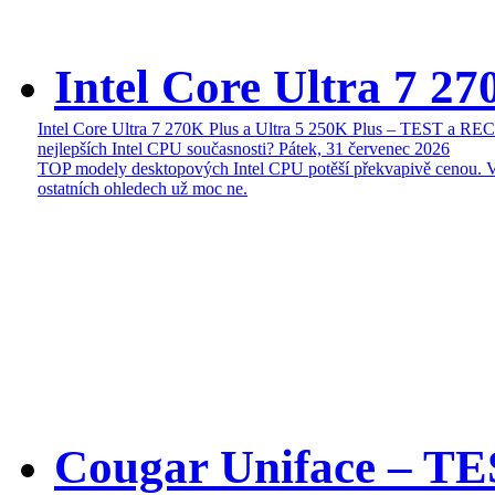
Intel Core Ultra 7 27
Intel Core Ultra 7 270K Plus a Ultra 5 250K Plus – TEST a R
nejlepších Intel CPU současnosti?
Pátek, 31 červenec 2026
TOP modely desktopových Intel CPU potěší překvapivě cenou. 
ostatních ohledech už moc ne.
Cougar Uniface – T