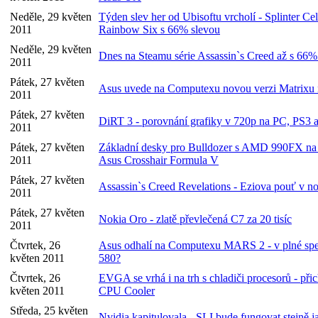
Neděle, 29 květen
Týden slev her od Ubisoftu vrcholí - Splinter Ce
2011
Rainbow Six s 66% slevou
Neděle, 29 květen
Dnes na Steamu série Assassin`s Creed až s 66%
2011
Pátek, 27 květen
Asus uvede na Computexu novou verzi Matrix
2011
Pátek, 27 květen
DiRT 3 - porovnání grafiky v 720p na PC, PS
2011
Pátek, 27 květen
Základní desky pro Bulldozer s AMD 990FX na sv
2011
Asus Crosshair Formula V
Pátek, 27 květen
Assassin`s Creed Revelations - Eziova pouť v n
2011
Pátek, 27 květen
Nokia Oro - zlatě převlečená C7 za 20 tisíc
2011
Čtvrtek, 26
Asus odhalí na Computexu MARS 2 - v plné sp
květen 2011
580?
Čtvrtek, 26
EVGA se vrhá i na trh s chladiči procesorů - při
květen 2011
CPU Cooler
Středa, 25 květen
Nvidia kapitulovala - SLI bude fungovat stejně 