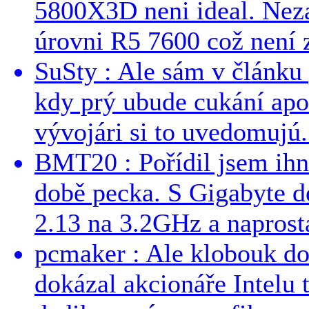
5800X3D neni ideal. Neza
úrovni R5 7600 což není z
SuSty : Ale sám v článku 
kdy prý ubude cukání apo
vývojári si to uvedomujú..
BMT20 : Pořídil jsem ih
době pecka. S Gigabyte d
2.13 na 3.2GHz a naprostá
pcmaker : Ale klobouk do
dokázal akcionáře Intelu 