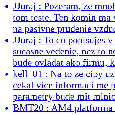
JJuraj : Pozeram, ze mnoh
tom teste. Ten komin ma 
na pasivne prudenie vzduc
JJuraj : To co popisujes v
sucasne vedenie, nez to 
bude ovladat ako firmu, kt
kell_01 : Na to ze cipy u
cekal vice informaci me 
parametry bude mit minici
BMT20 : AM4 platforma oh