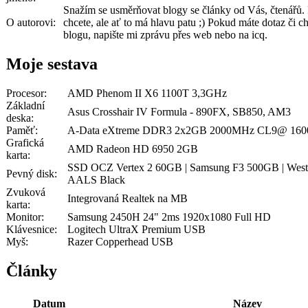
Snažím se usměrňovat blogy se články od Vás, čtenářů. P
O autorovi:
chcete, ale ať to má hlavu patu ;) Pokud máte dotaz či c
blogu, napište mi zprávu přes web nebo na icq.
Moje sestava
Procesor:
AMD Phenom II X6 1100T 3,3GHz
Základní
Asus Crosshair IV Formula - 890FX, SB850, AM3
deska:
Paměť:
A-Data eXtreme DDR3 2x2GB 2000MHz CL9@ 16
Grafická
AMD Radeon HD 6950 2GB
karta:
SSD OCZ Vertex 2 60GB | Samsung F3 500GB | Weste
Pevný disk:
AALS Black
Zvuková
Integrovaná Realtek na MB
karta:
Monitor:
Samsung 2450H 24" 2ms 1920x1080 Full HD
Klávesnice:
Logitech UltraX Premium USB
Myš:
Razer Copperhead USB
Články
Datum
Název