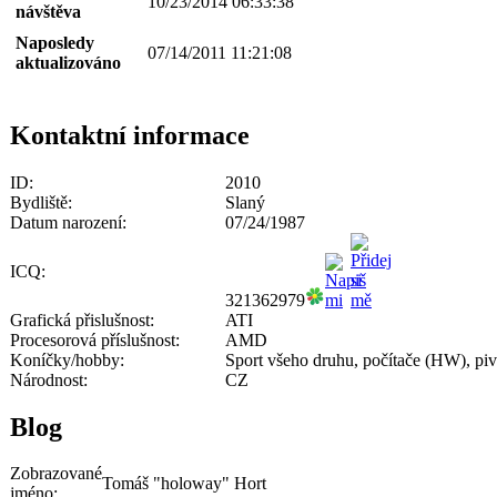
10/23/2014 06:33:38
návštěva
Naposledy
07/14/2011 11:21:08
aktualizováno
Kontaktní informace
ID:
2010
Bydliště:
Slaný
Datum narození:
07/24/1987
ICQ:
321362979
Grafická přislušnost:
ATI
Procesorová příslušnost:
AMD
Koníčky/hobby:
Sport všeho druhu, počítače (HW), pi
Národnost:
CZ
Blog
Zobrazované
Tomáš "holoway" Hort
jméno: