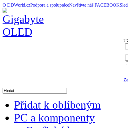
O DDWorld.cz
Podpora a spolupráce
Navštivte náš FACEBOOK
Sle
Už
Za
Přidat k oblíbeným
PC a komponenty