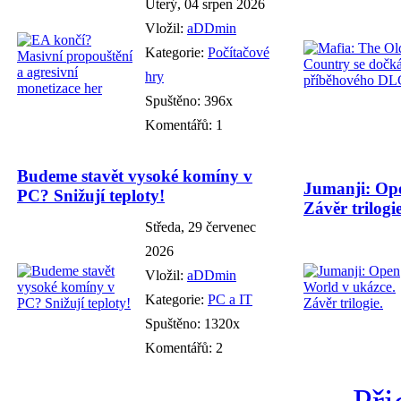
Úterý, 04 srpen 2026
Vložil:
aDDmin
Kategorie:
Počítačové
hry
Spuštěno: 396x
Komentářů: 1
Budeme stavět vysoké komíny v
Jumanji: Ope
PC? Snižují teploty!
Závěr trilogie
Středa, 29 červenec
2026
Vložil:
aDDmin
Kategorie:
PC a IT
Spuštěno: 1320x
Komentářů: 2