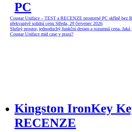
PC
Cougar Uniface – TEST a RECENZE prostorné PC skříně bez 
překvapivě solidní cenu
Středa, 29 červenec 2026
Slušný prostor, jednoduchý funkční design a rozumná cena. Jaká 
Cougar Uniface mid case v praxi?
Kingston IronKey Ke
RECENZE