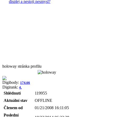
displej a nestojí nesmysl?
holoway stránka profilu
Digibody:
174.66
Digirank:
4.
Shlédnutí
119955
Aktuální stav
OFFLINE
Členem od
01/21/2008 16:11:05
Poslední