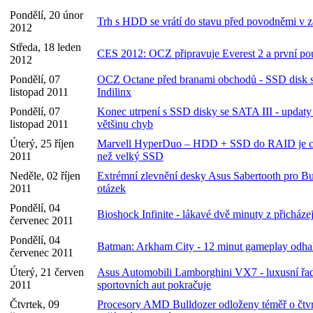
Pondělí, 20 únor
Trh s HDD se vrátí do stavu před povodněmi v z
2012
Středa, 18 leden
CES 2012: OCZ připravuje Everest 2 a první 
2012
Pondělí, 07
OCZ Octane před branami obchodů - SSD disk s
listopad 2011
Indilinx
Pondělí, 07
Konec utrpení s SSD disky se SATA III - updaty
listopad 2011
většinu chyb
Úterý, 25 říjen
Marvell HyperDuo – HDD + SSD do RAID je ce
2011
než velký SSD
Neděle, 02 říjen
Extrémní zlevnění desky Asus Sabertooth pro Bul
2011
otázek
Pondělí, 04
Bioshock Infinite - lákavé dvě minuty z přicháze
červenec 2011
Pondělí, 04
Batman: Arkham City - 12 minut gameplay odha
červenec 2011
Úterý, 21 červen
Asus Automobili Lamborghini VX7 - luxusní řa
2011
sportovních aut pokračuje
Čtvrtek, 09
Procesory AMD Bulldozer odloženy téměř o čtvrt