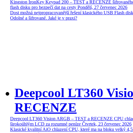
Kingston IronKey Keypad 200 – TEST a RECENZE šifrované
flash disku pro bezpečí dat na cesty
Pondělí, 27 červenec 2026
Dost možná nejpropracovanější řešení klasického USB Flash disk
Odolné a šifrované. Jaké je v praxi?
Deepcool LT360 Vis
RECENZE
Deepcool LT360 Vision ARGB – TEST a RECENZE CPU chlad
širokoúhlým LCD za rozumné peníze
Čtvrtek, 23 červenec 2026
Klasické kvalitní AiO chlazení CPU, které ma na bloku velký 4