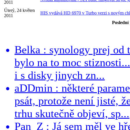
2011
Úterý, 24 květen
HIS vydává HD 6970 v Turbo verzi s novým ch
2011
Poslední
Belka : synology prej od t
bylo na to moc stiznosti..
i s disky jinych zn...
aDDmin : některé parame
psát, protože není jisté, ž
trhu skutečně objeví, sp...
Pan_Z : Já sem měl ve hře