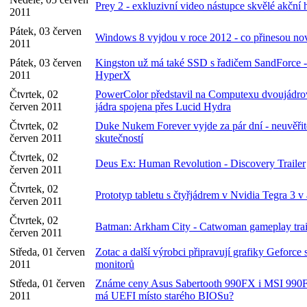
Prey 2 - exkluzivní video nástupce skvělé akční 
2011
Pátek, 03 červen
Windows 8 vyjdou v roce 2012 - co přinesou nov
2011
Pátek, 03 červen
Kingston už má také SSD s řadičem SandForce - 
2011
HyperX
Čtvrtek, 02
PowerColor představil na Computexu dvoujádr
červen 2011
jádra spojena přes Lucid Hydra
Čtvrtek, 02
Duke Nukem Forever vyjde za pár dní - neuvěřite
červen 2011
skutečností
Čtvrtek, 02
Deus Ex: Human Revolution - Discovery Trailer
červen 2011
Čtvrtek, 02
Prototyp tabletu s čtyřjádrem v Nvidia Tegra 3 v 
červen 2011
Čtvrtek, 02
Batman: Arkham City - Catwoman gameplay trai
červen 2011
Středa, 01 červen
Zotac a další výrobci připravují grafiky Geforce 
2011
monitorů
Středa, 01 červen
Známe ceny Asus Sabertooth 990FX i MSI 99
2011
má UEFI místo starého BIOSu?