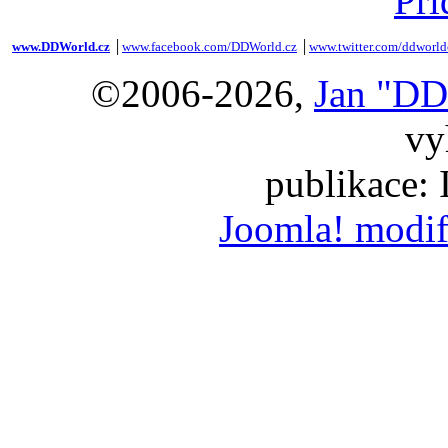
Při
www.DDWorld.cz
│
www.facebook.com/DDWorld.cz
│
www.twitter.com/ddworld
©2006-2026,
Jan "DD
vy
publikace:
Joomla! modif