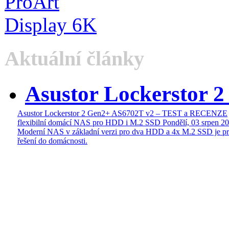
Aktuální články
Asustor Lockerstor 
Asustor Lockerstor 2 Gen2+ AS6702T v2 – TEST a RECENZE
flexibilní domácí NAS pro HDD i M.2 SSD
Pondělí, 03 srpen 2
Moderní NAS v základní verzi pro dva HDD a 4x M.2 SSD je pr
řešení do domácnosti.