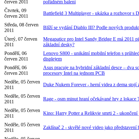
červen 2011
pořádném balení
Čtvrtek, 09
Battlefield 3 Multiplayer - ukázka a rozhovor s
červen 2011
Středa, 08 červen
Blíží se vydání Diablo III? Podle nových produk
2011
Úterý, 07 červen
Megapatice pro Intel Sandy Bridge E má 2011 pi
2011
základní desky?
Pondělí, 06
Lenovo S800 - unikátní mobilní telefon s průh
červen 2011
displejem
Pondělí, 06
Asus pracuje na hybridní základní desce – dva s
červen 2011
procesory Intel na jednom PCB
Neděle, 05 červen
Duke Nukem Forever - herní videa z dema stojí z
2011
Neděle, 05 červen
Rage - osm minut hraní očekávané hry z lokace 
2011
Neděle, 05 červen
Kino: Harry Potter a Relikvie smrti 2 - ukončení
2011
Neděle, 05 červen
Zaklínač 2 - skvělé nové video jako představení
2011
Neděle, 05 červen