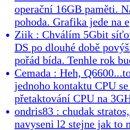
operační 16GB paměti. N
pohoda. Grafika jede na e
Ziik : Chválím 5Gbit síť
DS po dlouhé době povýši
pořád bída. Tenhle rok bud
Cemada : Heh, Q6600...t
jednoho kontaktu CPU s
přetaktování CPU na 3GHz
ondris83 : chudak stratos,
navyseni l2 stejne jak to 