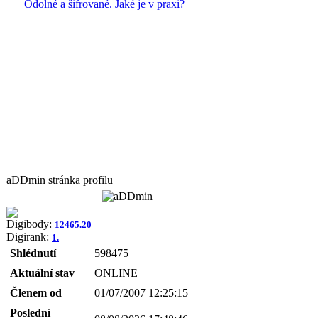
Odolné a šifrované. Jaké je v praxi?
aDDmin stránka profilu
Digibody:
12465.20
Digirank:
1.
Shlédnutí
598475
Aktuální stav
ONLINE
Členem od
01/07/2007 12:25:15
Poslední