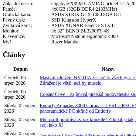
Základní deska:
Gigabyte X99M GAMING 5(Intel LGA 201
Paměť:
4x8GB (32GB DDR4 2133MHz)
Grafická karta:
ASUS STRIX GTX 1080 8GB OC
Pevný disk:
SSD Kingston HyperX
Zvuková karta:
ASUS XONAR Essence STX II
Monitor:
3x 32" BENQ BL3200PT 4K
Klávesnice:
Microsoft Natural ergonomic 4000
Myš:
Razer Mamba
Články
Datum
Název
Čtvrtek, 06
Masivní zdražení NVIDIA zaskočilo všechny, ale v
srpen 2026
Zdražení je větší, než by muselo.
Čtvrtek, 06
Corsair Cove – zajímavá pirátská budovatelská str
srpen 2026
Středa, 05 srpen
Endorfy Aquarius 8000 Corona – TEST a REC
2026
panoramatické PC skříně od Endorfy
Středa, 05 srpen
Microsoft pohřbívá Xbox konzole? Zdražil je tak, 
2026
stojí jako X!
Středa, 05 srpen