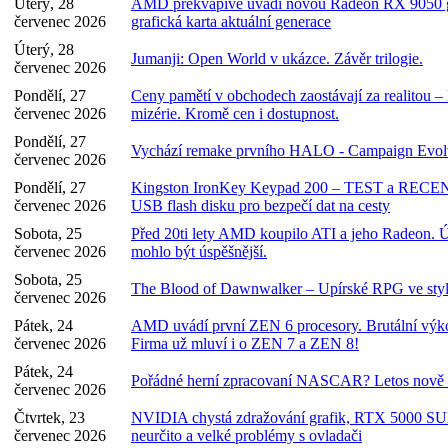
Úterý, 28
AMD překvapivě uvádí novou Radeon RX 9050 gra
červenec 2026
grafická karta aktuální generace
Úterý, 28
Jumanji: Open World v ukázce. Závěr trilogie.
červenec 2026
Pondělí, 27
Ceny pamětí v obchodech zaostávají za realitou 
červenec 2026
mizérie. Kromě cen i dostupnost.
Pondělí, 27
Vychází remake prvního HALO - Campaign Evolv
červenec 2026
Pondělí, 27
Kingston IronKey Keypad 200 – TEST a RECEN
červenec 2026
USB flash disku pro bezpečí dat na cesty
Sobota, 25
Před 20ti lety AMD koupilo ATI a jeho Radeon. Ú
červenec 2026
mohlo být úspěšnější.
Sobota, 25
The Blood of Dawnwalker – Upírské RPG ve styl
červenec 2026
Pátek, 24
AMD uvádí první ZEN 6 procesory. Brutální výko
červenec 2026
Firma už mluví i o ZEN 7 a ZEN 8!
Pátek, 24
Pořádné herní zpracovaní NASCAR? Letos nově o
červenec 2026
Čtvrtek, 23
NVIDIA chystá zdražování grafik, RTX 5000 S
červenec 2026
neurčito a velké problémy s ovladači