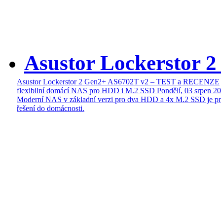
Asustor Lockerstor 
Asustor Lockerstor 2 Gen2+ AS6702T v2 – TEST a RECENZE
flexibilní domácí NAS pro HDD i M.2 SSD
Pondělí, 03 srpen 2
Moderní NAS v základní verzi pro dva HDD a 4x M.2 SSD je pr
řešení do domácnosti.