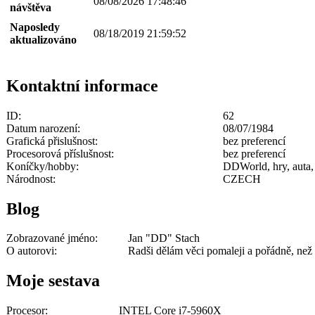
08/08/2026 17:48:46
návštěva
Naposledy
08/18/2019 21:59:52
aktualizováno
Kontaktní informace
ID:
62
Datum narození:
08/07/1984
Grafická přislušnost:
bez preferencí
Procesorová příslušnost:
bez preferencí
Koníčky/hobby:
DDWorld, hry, auta, 
Národnost:
CZECH
Blog
Zobrazované jméno:
Jan "DD" Stach
O autorovi:
Radši dělám věci pomaleji a pořádně, než 
Moje sestava
Procesor:
INTEL Core i7-5960X