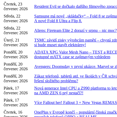
Čtvrtek, 23
Resident Evil se dočkalo dalšího filmového zprac
červenec 2026
Středa, 22
Samsung má nové „skládačky“ – Fold 8 se zajím
červenec 2026
A nové Fold 8 Ultra a Flip 8.
Středa, 22
Aliens: Fireteam Elite 2 dorazí v srpnu – nic moc?
červenec 2026
Úterý, 21
TSMC závidí zisky výrobcům pamětí – chystá zdra
červenec 2026
si bude muset stavět elektrárny!
Pondělí, 20
ADATA XPG Valor Mesh Nano – TEST a REC
červenec 2026
dostupné mATX case se zajímavým vzhledem
Pondělí, 20
Avengers: Doomsday v první ukázce. Marvel se z
červenec 2026
Pondělí, 20
Zákaz telefonů, tabletů atd. ve školách v ČR sch
červenec 2026
řešení složitého problému?
Pátek, 17
Nová generace Intel CPU a Z990 platforma to let
červenec 2026
na AMD ZEN 6 prý nestačí?!
Pátek, 17
Více Fallout her! Fallout 3 + New Vegas REMAS
červenec 2026
Čtvrtek, 16
OnePlus v Evropě končí – populární čínská značka
červenec 2026
prospěch telefonů OPPO a REALME