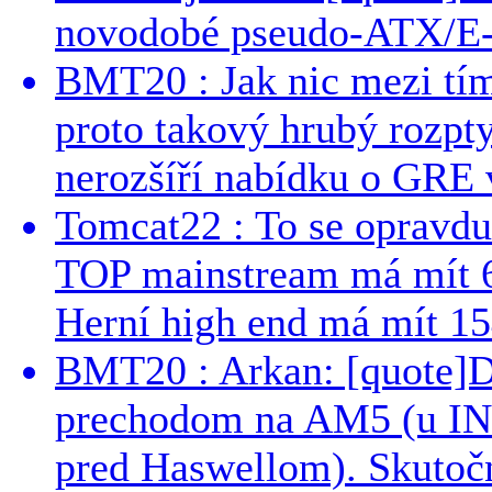
novodobé pseudo-ATX/E-
BMT20 : Jak nic mezi tí
proto takový hrubý rozpt
nerozšíří nabídku o GRE v
Tomcat22 : To se opravdu
TOP mainstream má mít 
Herní high end má mít 15
BMT20 : Arkan: [quote]De
prechodom na AM5 (u INT
pred Haswellom). Skutočn