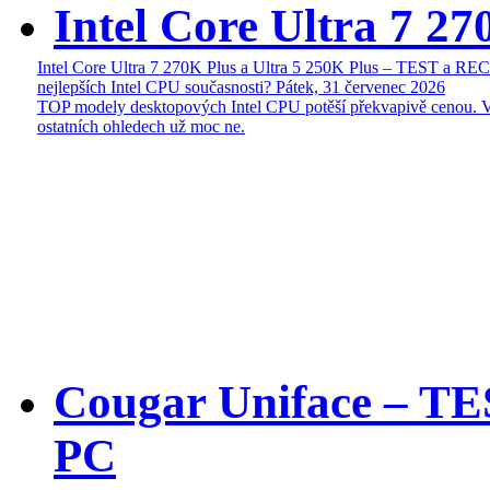
Intel Core Ultra 7 27
Intel Core Ultra 7 270K Plus a Ultra 5 250K Plus – TEST a R
nejlepších Intel CPU současnosti?
Pátek, 31 červenec 2026
TOP modely desktopových Intel CPU potěší překvapivě cenou. 
ostatních ohledech už moc ne.
Cougar Uniface – T
PC