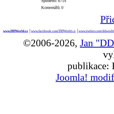
Spuštěno: 671x
Komentářů: 0
Při
www.DDWorld.cz
│
www.facebook.com/DDWorld.cz
│
www.twitter.com/ddworld
©2006-2026,
Jan "DD
vy
publikace:
Joomla! modif