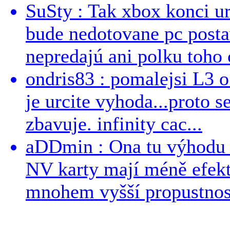
SuSty : Tak xbox konci ur
bude nedotovane pc post
nepredajú ani polku toho c
ondris83 : pomalejsi L3 o
je urcite vyhoda...proto 
zbavuje. infinity cac...
aDDmin : Ona tu výhodu a
NV karty mají méně efekt
mnohem vyšší propustnost