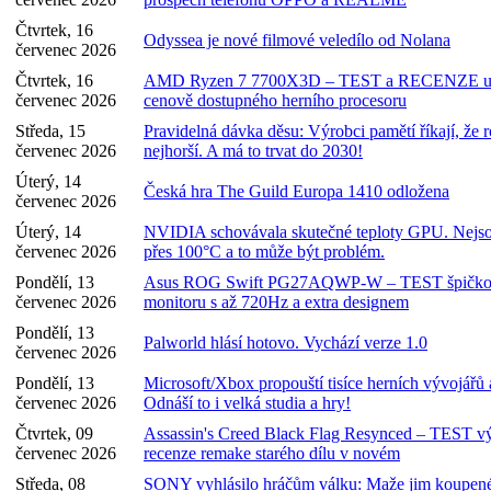
Čtvrtek, 16
Odyssea je nové filmové veledílo od Nolana
červenec 2026
Čtvrtek, 16
AMD Ryzen 7 7700X3D – TEST a RECENZE ultr
červenec 2026
cenově dostupného herního procesoru
Středa, 15
Pravidelná dávka děsu: Výrobci pamětí říkají, že
červenec 2026
nejhorší. A má to trvat do 2030!
Úterý, 14
Česká hra The Guild Europa 1410 odložena
červenec 2026
Úterý, 14
NVIDIA schovávala skutečné teploty GPU. Nejso
červenec 2026
přes 100°C a to může být problém.
Pondělí, 13
Asus ROG Swift PG27AQWP-W – TEST špičk
červenec 2026
monitoru s až 720Hz a extra designem
Pondělí, 13
Palworld hlásí hotovo. Vychází verze 1.0
červenec 2026
Pondělí, 13
Microsoft/Xbox propouští tisíce herních vývojářů a
červenec 2026
Odnáší to i velká studia a hry!
Čtvrtek, 09
Assassin's Creed Black Flag Resynced – TEST
červenec 2026
recenze remake starého dílu v novém
Středa, 08
SONY vyhlásilo hráčům válku: Maže jim koupené 