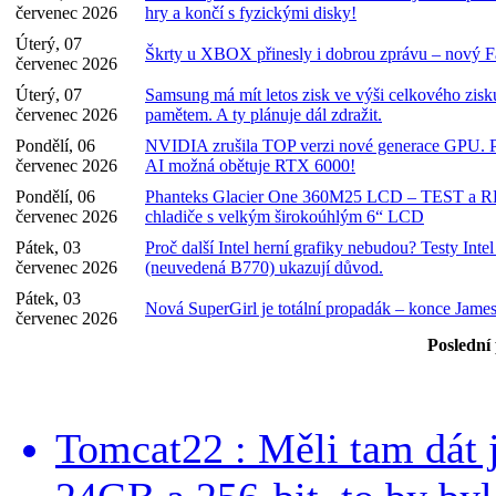
červenec 2026
hry a končí s fyzickými disky!
Úterý, 07
Škrty u XBOX přinesly i dobrou zprávu – nový Fa
červenec 2026
Úterý, 07
Samsung má mít letos zisk ve výši celkového zisku
červenec 2026
pamětem. A ty plánuje dál zdražit.
Pondělí, 06
NVIDIA zrušila TOP verzi nové generace GPU. Po
červenec 2026
AI možná obětuje RTX 6000!
Pondělí, 06
Phanteks Glacier One 360M25 LCD – TEST a
červenec 2026
chladiče s velkým širokoúhlým 6“ LCD
Pátek, 03
Proč další Intel herní grafiky nebudou? Testy Inte
červenec 2026
(neuvedená B770) ukazují důvod.
Pátek, 03
Nová SuperGirl je totální propadák – konce Ja
červenec 2026
Poslední
Tomcat22 : Měli tam dát 