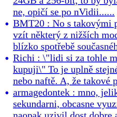
24GB a 256-bit, to by byla
ne, opičí se po nVidii......
BMT20 : No s takovými p
vzít některý z nižších mo
blízko spotřebě současnéh
Richi : \"lidi si za tohle
kupuji\" To je uplně stejn
nebo naftě. A, že takové p
armagedontek : mno, jeli
sekundarni, obcasne vyuzi
naopak uzivil dost dobre a