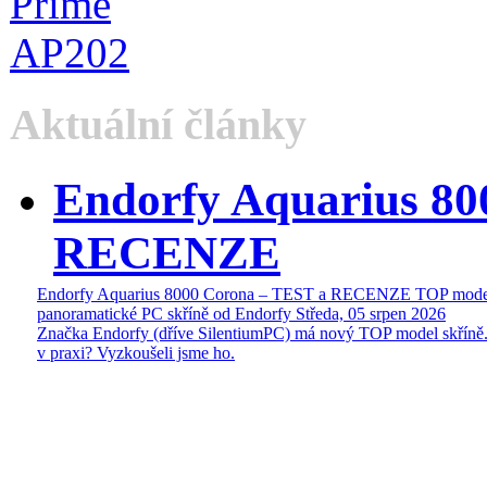
Aktuální články
Endorfy Aquarius 80
RECENZE
Endorfy Aquarius 8000 Corona – TEST a RECENZE TOP mode
panoramatické PC skříně od Endorfy
Středa, 05 srpen 2026
Značka Endorfy (dříve SilentiumPC) má nový TOP model skříně.
v praxi? Vyzkoušeli jsme ho.