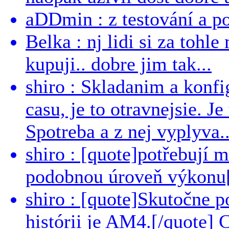
aDDmin : z testování a pou
Belka : nj lidi si za tohl
kupuji.. dobre jim tak...
shiro : Skladanim a konfi
casu, je to otravnejsie. Je
Spotreba a z nej vyplyva..
shiro : [quote]potřebují 
podobnou úroveň výkonu[/
shiro : [quote]Skutočne 
histórii je AM4.[/quote]