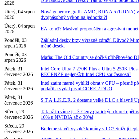
Jste fandové Star Treku? Tak to se vám bude líbit 
2026
Úterý, 04 srpen
Nová generace grafik AMD, RDNA 5 (UDNA) vy
2026
dvojnásobný výkon na jednotku?!
Úterý, 04 srpen
EA končí? Masivní propouštění a agresivní monet
2026
Pondělí, 03
Základní desky brzy výrazně zdraží. Důvod? Mim
srpen 2026
méně desek.
Pondělí, 03
Mafia: The Old Country se dočká příběhového D
srpen 2026
Pátek, 31
Intel Core Ultra 7 270K Plus a Ultra 5 250K Plu
červenec 2026
RECENZE nejlepších Intel CPU současnosti?
Pátek, 31
Intel zatím marně vyhlíží obrat v CPU – přesně př
červenec 2026
podařil a vydal první CORE 2 DUO
Pátek, 31
S.T.A.L.K.E.R. 2 dostane velké DLC a hlavně Upd
červenec 2026
Středa, 29
Tak už to víme jistě. Ceny grafických karet opět
červenec 2026
10% u NVIDIA až o 30%!
Středa, 29
Budeme stavět vysoké komíny v PC? Snižují teplo
červenec 2026