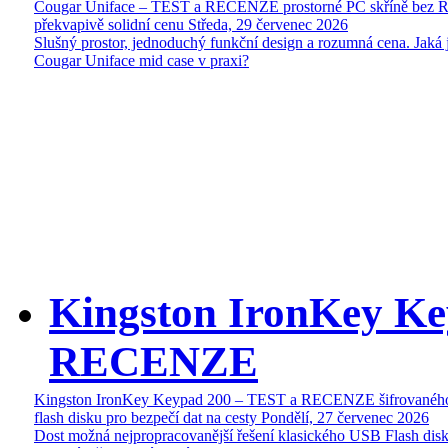
Cougar Uniface – TEST a RECENZE prostorné PC skříně bez 
překvapivě solidní cenu
Středa, 29 červenec 2026
Slušný prostor, jednoduchý funkční design a rozumná cena. Jaká 
Cougar Uniface mid case v praxi?
Kingston IronKey Ke
RECENZE
Kingston IronKey Keypad 200 – TEST a RECENZE šifrované
flash disku pro bezpečí dat na cesty
Pondělí, 27 červenec 2026
Dost možná nejpropracovanější řešení klasického USB Flash disk