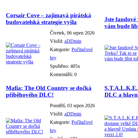
Corsair Cove – zajímavá pirátská
Jste fandové 
budovatelská strategie vyšla
vám bude líbi
Čtvrtek, 06 srpen 2026
Vložil:
aDDmin
Kategorie:
Počítačové
hry
Spuštěno: 405x
Komentářů: 0
Mafia: The Old Country se dočká
S.T.A.L.K.E.
příběhového DLC!
DLC a hlavně
Pondělí, 03 srpen 2026
Vložil:
aDDmin
Kategorie:
Počítačové
hry