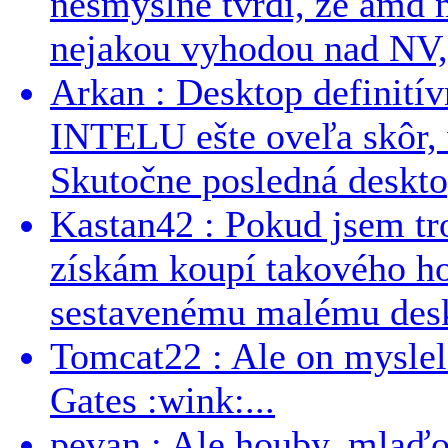
nesmyslne tvrdi, ze amd m
nejakou vyhodou nad NV, 
Arkan : Desktop definit
INTELU ešte oveľa skôr,
Skutočne posledná desktop
Kastan42 : Pokud jsem tro
získám koupí takového h
sestavenému malému deskt
Tomcat22 : Ale on myslel 
Gates :wink:...
pevan : Ale houby, mlaď