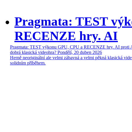
Pragmata: TEST vý
RECENZE hry. AI
Pragmata: TEST výkonu GPU, CPU a RECENZE hry. AI proti 
dobrá klasická videohra?
Pondělí, 20 duben 2026
Herně neoriginální ale velmi zábavná a velmi pěkná klasická vide
solidním příběhem.