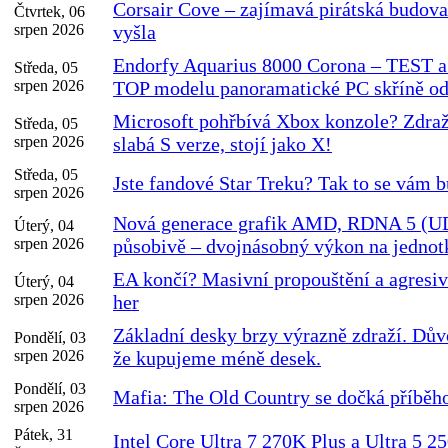
Corsair Cove – zajímavá pirátská budovat
Čtvrtek, 06
srpen 2026
vyšla
Endorfy Aquarius 8000 Corona – TEST
Středa, 05
srpen 2026
TOP modelu panoramatické PC skříně od
Microsoft pohřbívá Xbox konzole? Zdražil
Středa, 05
srpen 2026
slabá S verze, stojí jako X!
Středa, 05
Jste fandové Star Treku? Tak to se vám bu
srpen 2026
Nová generace grafik AMD, RDNA 5 (
Úterý, 04
srpen 2026
působivě – dvojnásobný výkon na jednot
EA končí? Masivní propouštění a agresi
Úterý, 04
srpen 2026
her
Základní desky brzy výrazně zdraží. Dů
Pondělí, 03
srpen 2026
že kupujeme méně desek.
Pondělí, 03
Mafia: The Old Country se dočká příbě
srpen 2026
Pátek, 31
Intel Core Ultra 7 270K Plus a Ultra 5 