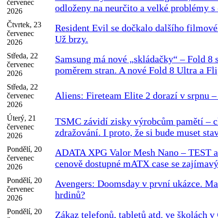
červenec
odloženy na neurčito a velké problémy s
2026
Čtvrtek, 23
Resident Evil se dočkalo dalšího filmov
červenec
Už brzy.
2026
Středa, 22
Samsung má nové „skládačky“ – Fold 8 
červenec
poměrem stran. A nové Fold 8 Ultra a Fli
2026
Středa, 22
Aliens: Fireteam Elite 2 dorazí v srpnu 
červenec
2026
Úterý, 21
TSMC závidí zisky výrobcům pamětí – c
červenec
zdražování. I proto, že si bude muset sta
2026
Pondělí, 20
ADATA XPG Valor Mesh Nano – TEST
červenec
cenově dostupné mATX case se zajímav
2026
Pondělí, 20
Avengers: Doomsday v první ukázce. Mar
červenec
hrdinů?
2026
Pondělí, 20
Zákaz telefonů, tabletů atd. ve školách 