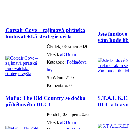
Corsair Cove – zajímavá pirátská
Jste fandové 
budovatelská strategie vyšla
vám bude líbi
Čtvrtek, 06 srpen 2026
Vložil:
aDDmin
Kategorie:
Počítačové
hry
Spuštěno: 212x
Komentářů: 0
Mafia: The Old Country se dočká
S.T.A.L.K.E.
příběhového DLC!
DLC a hlavně
Pondělí, 03 srpen 2026
Vložil:
aDDmin