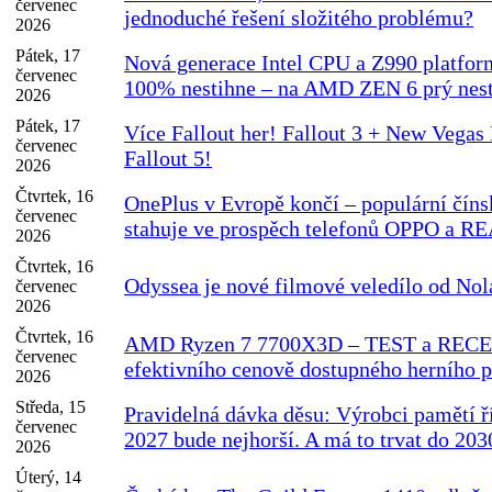
červenec
jednoduché řešení složitého problému?
2026
Pátek, 17
Nová generace Intel CPU a Z990 platform
červenec
100% nestihne – na AMD ZEN 6 prý nest
2026
Pátek, 17
Více Fallout her! Fallout 3 + New Veg
červenec
Fallout 5!
2026
Čtvrtek, 16
OnePlus v Evropě končí – populární číns
červenec
stahuje ve prospěch telefonů OPPO a 
2026
Čtvrtek, 16
Odyssea je nové filmové veledílo od Nol
červenec
2026
Čtvrtek, 16
AMD Ryzen 7 7700X3D – TEST a RECE
červenec
efektivního cenově dostupného herního 
2026
Středa, 15
Pravidelná dávka děsu: Výrobci pamětí ří
červenec
2027 bude nejhorší. A má to trvat do 203
2026
Úterý, 14