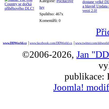
Kategorie:
Počítačové
hry
Spuštěno: 467x
Komentářů: 0
Při
www.DDWorld.cz
│
www.facebook.com/DDWorld.cz
│
www.twitter.com/ddworld
©2006-2026,
Jan "DD
vy
publikace:
Joomla! modif