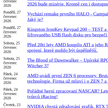
červenec
2026 bude mizérie. Kromě cen i dostupno
2026
Pondělí, 27
Vychází remake prvního HALO - Campai
červenec
Jaký je?
2026
Pondělí, 27
Kingston IronKey Keypad 200 – TEST
červenec
šifrovaného USB flash disku pro bezpečí 
2026
Sobota, 25
Před 20ti lety AMD koupilo ATI a jeho 
červenec
spojení, které mohlo být úspěšnější.
2026
Sobota, 25
The Blood of Dawnwalker – Upírské RPG
červenec
Witcher 3?
2026
Pátek, 24
AMD uvádí první ZEN 6 procesory. Brut
červenec
technologie. Firma už mluví i o ZEN 7 a
2026
Pátek, 24
Pořádné herní zpracovaní NASCAR? Let
červenec
tvůrců iRacing!
2026
Čtvrtek, 23
NVIDIA chystá zdražování grafik, RTX