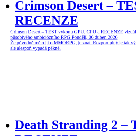
Crimson Desert – T
RECENZE
Crimson Desert – TEST výkonu GPU, CPU a RECENZE vizuál
působivého ambiciózního RPG
Pondělí, 06 duben 2026
Že původně mělo jít o MMORPG, je znát. Rozporuplný je tak vý
ale alespoň vypadá pěkně.
Death Stranding 2 