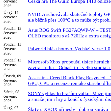
Česká hra The Guild Europa 1410 odlož
červenec
2026
Úterý, 14
NVIDIA schovávala skutečné teploty GP
červenec
ale běžně přes 100°C a to může být prob
2026
Pondělí, 13
Asus ROG Swift PG27AQWP-W – TEST 
červenec
OLED monitoru s až 720Hz a extra desi
2026
Pondělí, 13
Palworld hlásí hotovo. Vychází verze 1.0
červenec
2026
Pondělí, 13
Microsoft/Xbox propouští tisíce herních
červenec
zavírá studia – Odnáší to i velká studia a
2026
Čtvrtek, 09
Assassin's Creed Black Flag Resynced 
červenec
GPU, CPU a recenze remake starého díl
2026
Středa, 08
SONY vyhlásilo hráčům válku: Maže jim
červenec
a smaže jim i hry a končí s fyzickými di
2026
Úterý, 07
Škrty u XBOX přinesly i dobrou zprávu –