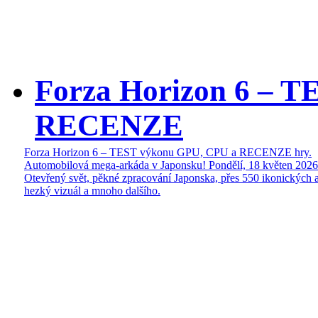
Forza Horizon 6 – 
RECENZE
Forza Horizon 6 – TEST výkonu GPU, CPU a RECENZE hry.
Automobilová mega-arkáda v Japonsku!
Pondělí, 18 květen 2026
Otevřený svět, pěkné zpracování Japonska, přes 550 ikonických a
hezký vizuál a mnoho dalšího.