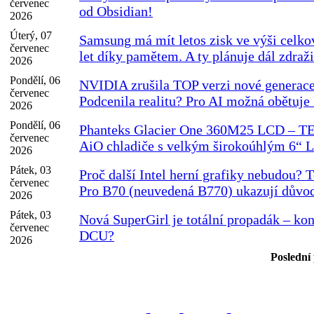
červenec
od Obsidian!
2026
Úterý, 07
Samsung má mít letos zisk ve výši celko
červenec
let díky pamětem. A ty plánuje dál zdraži
2026
Pondělí, 06
NVIDIA zrušila TOP verzi nové generac
červenec
Podcenila realitu? Pro AI možná obětuj
2026
Pondělí, 06
Phanteks Glacier One 360M25 LCD – 
červenec
AiO chladiče s velkým širokoúhlým 6“ 
2026
Pátek, 03
Proč další Intel herní grafiky nebudou? T
červenec
Pro B70 (neuvedená B770) ukazují důvo
2026
Pátek, 03
Nová SuperGirl je totální propadák – k
červenec
DCU?
2026
Poslední