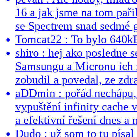
16 a jak jsme na tom pařil
se Spectrem snad sedmé g
Tomcat22 : To bylo 640kB
shiro : hej ako posledne 
Samsungu a Micronu ich 
zobudil a povedal, ze zdra
aDDmin : pořád nechápu, 
vypuštění infinity cache v
a efektivní řešení dnes a n
Dudo : už som to tu písal 