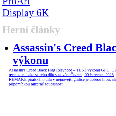
Herní články
Assassin's Creed Bl
výkonu
Assassin's Creed Black Flag Resynced – TEST výkonu GPU, C
recenze remake starého dílu v novém
Čtvrtek, 09 červenec 2026
REMAKE pirátského dílu v nejnovější grafice je dobrou hrou, ale
připomínkou mizerné současnosti.