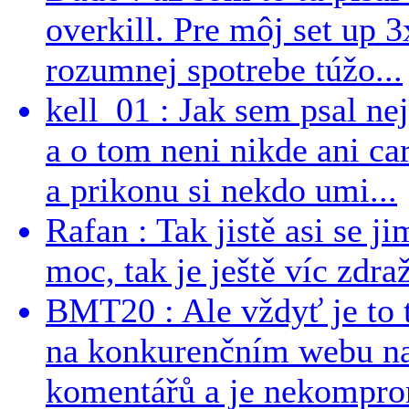
overkill. Pre môj set up 
rozumnej spotrebe túžo...
kell_01 : Jak sem psal ne
a o tom neni nikde ani ca
a prikonu si nekdo umi...
Rafan : Tak jistě asi se j
moc, tak je ještě víc zdraž
BMT20 : Ale vždyť je to 
na konkurenčním webu na 
komentářů a je nekomprom