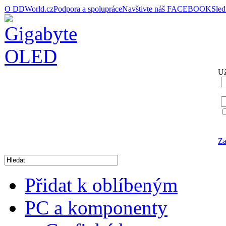
O DDWorld.cz
Podpora a spolupráce
Navštivte náš FACEBOOK
Sle
Už
Za
Přidat k oblíbeným
PC a komponenty