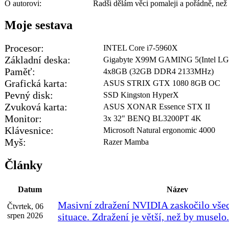
O autorovi:
Radši dělám věci pomaleji a pořádně, než 
Moje sestava
Procesor:
INTEL Core i7-5960X
Základní deska:
Gigabyte X99M GAMING 5(Intel LG
Paměť:
4x8GB (32GB DDR4 2133MHz)
Grafická karta:
ASUS STRIX GTX 1080 8GB OC
Pevný disk:
SSD Kingston HyperX
Zvuková karta:
ASUS XONAR Essence STX II
Monitor:
3x 32" BENQ BL3200PT 4K
Klávesnice:
Microsoft Natural ergonomic 4000
Myš:
Razer Mamba
Články
Datum
Název
Masivní zdražení NVIDIA zaskočilo všech
Čtvrtek, 06
srpen 2026
situace. Zdražení je větší, než by muselo.