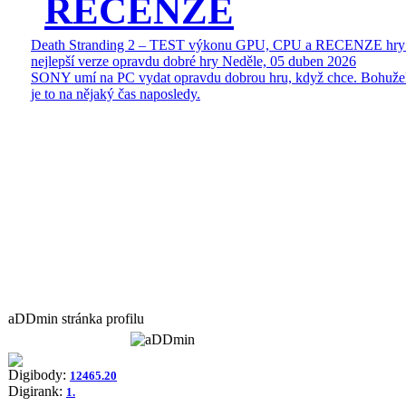
RECENZE
Death Stranding 2 – TEST výkonu GPU, CPU a RECENZE hry
nejlepší verze opravdu dobré hry
Neděle, 05 duben 2026
SONY umí na PC vydat opravdu dobrou hru, když chce. Bohuže
je to na nějaký čas naposledy.
aDDmin stránka profilu
Digibody:
12465.20
Digirank:
1.