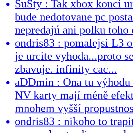
SuSty : Tak xbox konci ur
bude nedotovane pc post
nepredajú ani polku toho c
ondris83 : pomalejsi L3 o
je urcite vyhoda...proto 
zbavuje. infinity cac...
aDDmin : Ona tu výhodu a
NV karty mají méně efekt
mnohem vyšší propustnost
ondris83 : nikoho to trapi