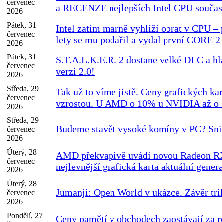
červenec
a RECENZE nejlepších Intel CPU součas
2026
Pátek, 31
Intel zatím marně vyhlíží obrat v CPU – 
červenec
lety se mu podařil a vydal první CORE 
2026
Pátek, 31
S.T.A.L.K.E.R. 2 dostane velké DLC a h
červenec
verzi 2.0!
2026
Středa, 29
Tak už to víme jistě. Ceny grafických kar
červenec
vzrostou. U AMD o 10% u NVIDIA až o
2026
Středa, 29
Budeme stavět vysoké komíny v PC? Sniž
červenec
2026
Úterý, 28
AMD překvapivě uvádí novou Radeon RX
červenec
nejlevnější grafická karta aktuální gener
2026
Úterý, 28
Jumanji: Open World v ukázce. Závěr tri
červenec
2026
Pondělí, 27
Ceny pamětí v obchodech zaostávají za r